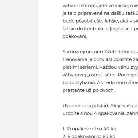
váhami stimulujete vo väčšej mi
je telo pripravené na ďalšiu ťažkú
bude pôsobiť ešte ľahšie, aká v 
ľahšie do kontrakcie (lepšie ich p
opakovaní.
Samozrejme, nemôžete tréning za
trénovanie je obzvlášť dôležité 
piatimi sériami. Každou váhu zvyš
váhy prvej „ostrej“ série. Pochopi
bodu zlyhania. Ak teda normálne
prestaňte už po dvoch.
Uvedieme si príklad. Ak je vaša p
urobíte s ňou 4 opakovania, zahri
1. 10 opakovaní so 40 kg
2. 6 opakovaní so 60 kg