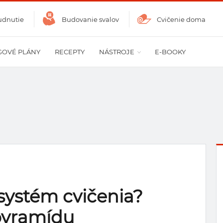
udnutie
Budovanie svalov
Cvičenie doma
GOVÉ PLÁNY
RECEPTY
NÁSTROJE
E-BOOKY
systém cvičenia?
pyramídu