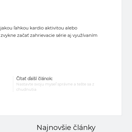
jakou ľahkou kardio aktivitou alebo
vykne začať zahrievacie série aj využívaním
Čítať ďalší článok:
Nastavte svoju myseľ správne a tešte sa z
chudnutia
Najnovšie články