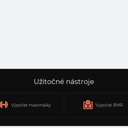
Užitočné nástroje
Výpočet maximálky
Výpočet BMR