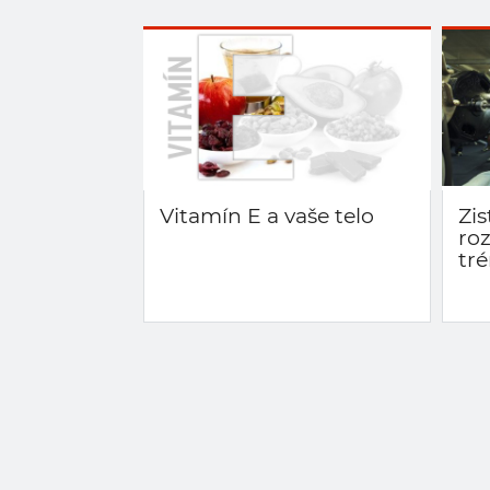
Vitamín E a vaše telo
Zis
ro
tr