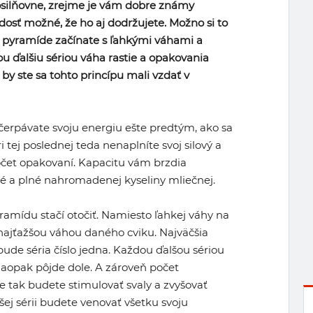
osilňovne, zrejme je vám dobre známy
dosť možné, že ho aj dodržujete. Možno si to
j pyramíde začínate s ľahkými váhami a
 ďalšiu sériou váha rastie a opakovania
 by ste sa tohto princípu mali vzdať v
čerpávate svoju energiu ešte predtým, ako sa
i tej poslednej teda nenaplníte svoj silový a
počet opakovaní. Kapacitu vám brzdia
é a plné nahromadenej kyseliny mliečnej.
ramídu stačí otočiť. Namiesto ľahkej váhy na
s najťažšou váhou daného cviku. Najväčšia
bude séria číslo jedna. Každou ďalšou sériou
naopak pôjde dole. A zároveň počet
ie tak budete stimulovať svaly a zvyšovať
ejšej sérii budete venovať všetku svoju