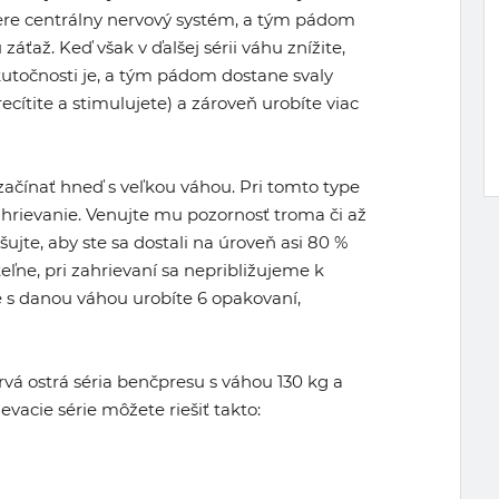
ere centrálny nervový systém, a tým pádom
 záťaž. Keď však v ďalšej sérii váhu znížite,
skutočnosti je, a tým pádom dostane svaly
recítite a stimulujete) a zároveň urobíte viac
čínať hneď s veľkou váhou. Pri tomto type
zahrievanie. Venujte mu pozornosť troma či až
ujte, aby ste sa dostali na úroveň asi 80 %
teľne, pri zahrievaní sa nepribližujeme k
 s danou váhou urobíte 6 opakovaní,
rvá ostrá séria benčpresu s váhou 130 kg a
evacie série môžete riešiť takto: