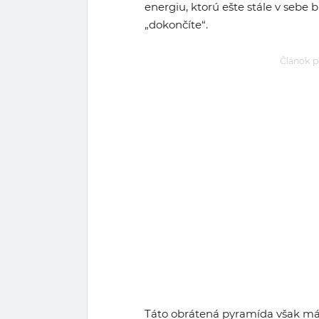
energiu, ktorú ešte stále v sebe 
„dokončíte“.
Článok p
Táto obrátená pyramída však má