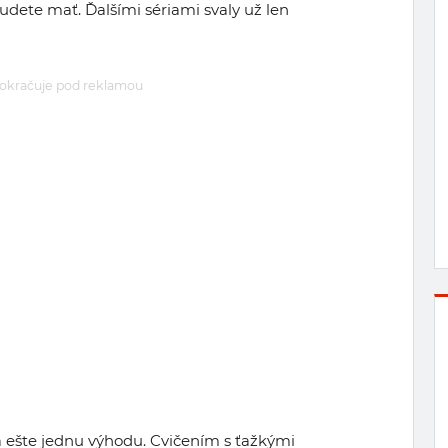
budete mať. Ďalšími sériami svaly už len
okračuje pod reklamou
 ešte jednu výhodu. Cvičením s ťažkými