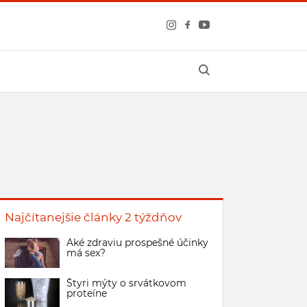
Najčítanejšie články 2 týždňov
Aké zdraviu prospešné účinky
má sex?
Štyri mýty o srvátkovom
proteíne