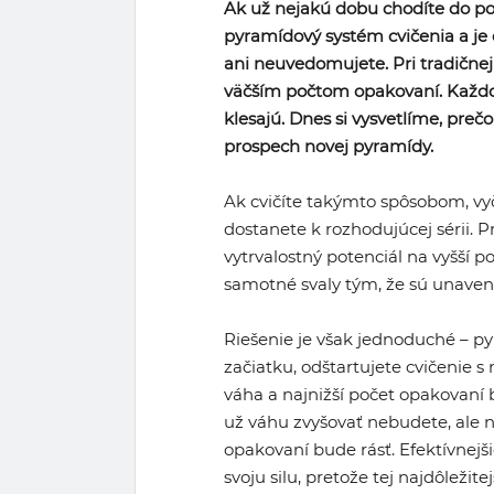
Ak už nejakú dobu chodíte do p
pyramídový systém cvičenia a je 
ani neuvedomujete. Pri tradične
väčším počtom opakovaní. Každou
klesajú. Dnes si vysvetlíme, prečo
prospech novej pyramídy.
Ak cvičíte takýmto spôsobom, vy
dostanete k rozhodujúcej sérii. Pr
vytrvalostný potenciál na vyšší 
samotné svaly tým, že sú unaven
Riešenie je však jednoduché – py
začiatku, odštartujete cvičenie 
váha a najnižší počet opakovaní 
už váhu zvyšovať nebudete, ale 
opakovaní bude rásť. Efektívnejš
svoju silu, pretože tej najdôležit