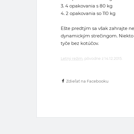
3. 4 opakovania s 80 kg
4. 2 opakovania so 110 kg
Ešte predtým sa však zahrajte ne
dynamickým strečingom. Niekto z
tyče bez kotúčov.
Letný režim
, pôvodne z 14.12.2015.
Zdieľať na Facebooku