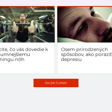
tite, čo vás dovedie k
Osem prirodzených
zumnejšiemu
spôsobov, ako poraziť
éningu nôh
depresiu
ĎALŠIE ČLÁNKY