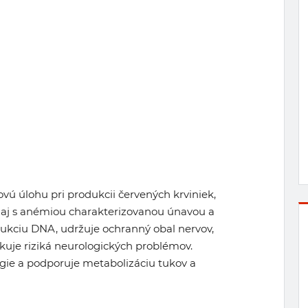
vú úlohu pri produkcii červených krviniek,
ý aj s anémiou charakterizovanou únavou a
dukciu DNA, udržuje ochranný obal nervov,
uje riziká neurologických problémov.
rgie a podporuje metabolizáciu tukov a