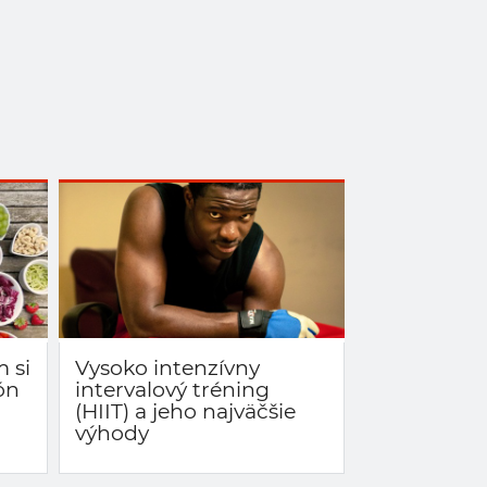
m si
Vysoko intenzívny
ón
intervalový tréning
(HIIT) a jeho najväčšie
výhody