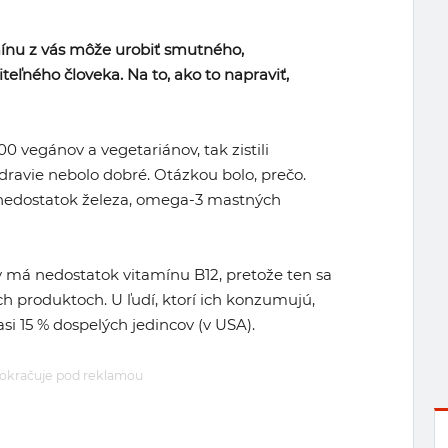
ínu z vás môže urobiť smutného,
eľného človeka. Na to, ako to napraviť,
0 vegánov a vegetariánov, tak zistili
dravie nebolo dobré. Otázkou bolo, prečo.
 nedostatok železa, omega-3 mastných
 má nedostatok vitamínu B12, pretože ten sa
h produktoch. U ľudí, ktorí ich konzumujú,
i 15 % dospelých jedincov (v USA).
okračuje pod reklamou