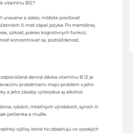
ok vitamínu B12?
tiť unavene a slabo, môžete pociťovať
nčatinách či mať zápal jazyka. Po mentálnej
ie, úzkosť, pokles kognitívnych funkcií,
nosť koncentrovať sa, podráždenosť,
 – odporúčaná denná dávka vitamínu B 12 je
tráviacimi problémami majú problém s jeho
ieky a jeho zásoby vyčerpáva aj alkohol.
zine, rybách, mliečnych výrobkoch, syroch či
však pečienka a mušle.
plnky výživy, ktoré ho obsahujú vo vysokých