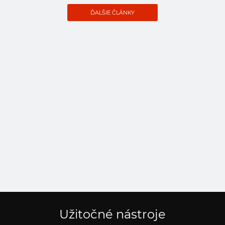
ĎALŠIE ČLÁNKY
Užitočné nástroje