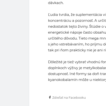
dávkach.
Ľudia tvrdia, že suplementácia 
koncentráciu a pozornosť. A určite
nedostatok tejto živiny. Štúdie
energetické nápoje často obsah
určitého dôvodu. Tieto mega množ
s jeho vstrebávaním, ho príjmu d
tak pri ňom prakticky nie je ani 
Dôležité je tiež vybrať vhodnú f
doplnkoch výživy je metylkobala
dostupnosť. Iné formy sa doň tra
kyanokobalamín môže u niektorýc
Zdieľať na Facebooku