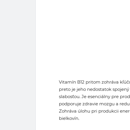
Vitamín B12 pritom zohráva kľúčo
preto je jeho nedostatok spojen
slabosťou. Je esenciálny pre pro
podporuje zdravie mozgu a reduk
Zohráva úlohu pri produkcii ene
bielkovín.