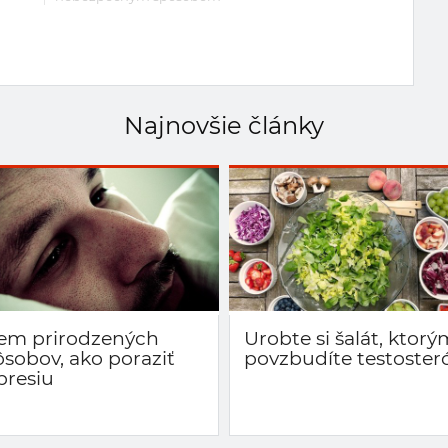
Najnovšie články
em prirodzených
Urobte si šalát, ktorý
ôsobov, ako poraziť
povzbudíte testoster
presiu