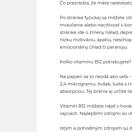
Čo prezrádza, že máte nedostat
Po stránke fyzickej sa môžete cí
mravčenie alebo necitlivosť v ko
stránke ide o zmeny nálad, depres
nízku motiváciu, apatiu, neschop
emocionálny chlad či paranoju.
Koľko vitamínu B12 potrebujete?
Na papieri sa to nezdá ako veľa
2,4 mikrogramu. Avšak, ľudia s 
absorpciou. Tej bránia aj určité l
Vitamín B12 môžete nájsť v hoväd
vajciach. Najlepšími zdrojmi sú 
Istým a pohodlným zdrojom sú do