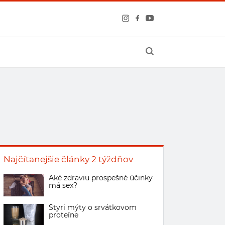
Najčítanejšie články 2 týždňov
Aké zdraviu prospešné účinky
má sex?
Štyri mýty o srvátkovom
proteíne