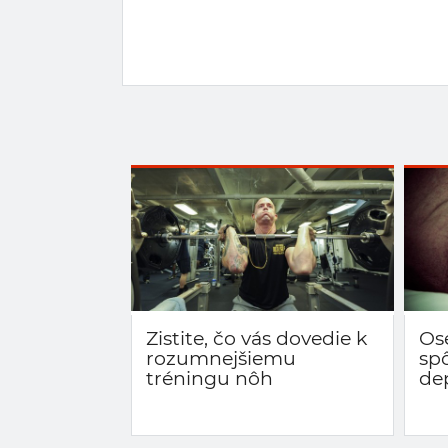
Zistite, čo vás dovedie k
Os
rozumnejšiemu
sp
tréningu nôh
de