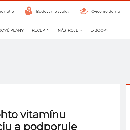
udnutie
Budovanie svalov
Cvičenie doma
GOVÉ PLÁNY
RECEPTY
NÁSTROJE
E-BOOKY
ohto vitamínu
ciu a podporuje