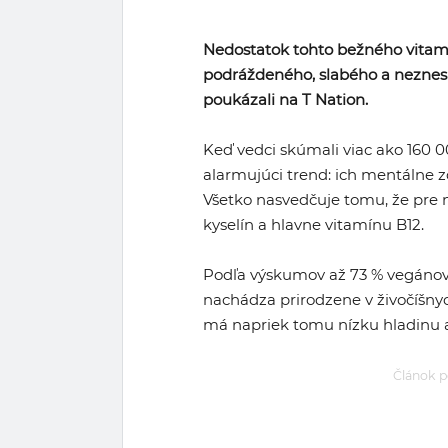
Nedostatok tohto bežného vitam
podráždeného, slabého a neznesit
poukázali na T Nation.
Keď vedci skúmali viac ako 160 00
alarmujúci trend: ich mentálne z
Všetko nasvedčuje tomu, že pre
kyselín a hlavne vitamínu B12.
Podľa výskumov až 73 % vegánov
nachádza prirodzene v živočíšnyc
má napriek tomu nízku hladinu as
Článok p