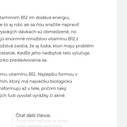
vitamínom B12 im dodáva energiu,
 to aj robí, ak sa ňou snažíte napraviť
 o vysokých dávkach sú obmedzené, no
ujú enormné množstvo vitamínu B12 z
stvá zaistia, že aj ľudia, ktorí majú problém
ostatok. Keďže jeho nadbytok telo vylučuje,
riziko predávkovania sa.
ormu vitamínu B12. Najlepšiu formou v
mín, ktorý má najväčšiu biologickú
nsformujú až v tele, pričom taký
h ľudí vyvolať vyrážky či akné.
Čítať ďalší článok:
Chudnete? Vyhnite sa týmto
nebezpečným spôsobom