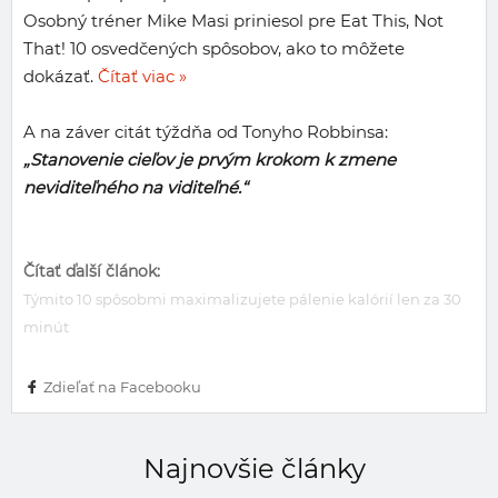
Osobný tréner Mike Masi priniesol pre Eat This, Not
That! 10 osvedčených spôsobov, ako to môžete
dokázať.
Čítať viac »
A na záver citát týždňa od Tonyho Robbinsa:
„Stanovenie cieľov je prvým krokom k zmene
neviditeľného na viditeľné.“
Čítať ďalší článok:
Týmito 10 spôsobmi maximalizujete pálenie kalórií len za 30
minút
Zdieľať na Facebooku
Najnovšie články