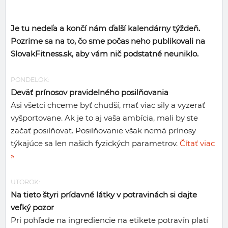
Je tu nedeľa a končí nám ďalší kalendárny týždeň.
Pozrime sa na to, čo sme počas neho publikovali na
SlovakFitness.sk, aby vám nič podstatné neuniklo.
PONDELOK:
Deväť prínosov pravidelného posilňovania
Asi všetci chceme byť chudší, mať viac sily a vyzerať
vyšportovane. Ak je to aj vaša ambícia, mali by ste
začať posilňovať. Posilňovanie však nemá prínosy
týkajúce sa len našich fyzických parametrov.
Čítať viac
»
UTOROK:
Na tieto štyri prídavné látky v potravinách si dajte
veľký pozor
Pri pohľade na ingrediencie na etikete potravín platí