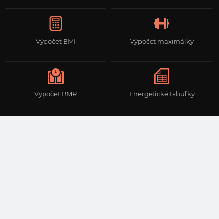
Výpočet BMI
Výpočet maximálky
Výpočet BMR
Energetické tabuľky