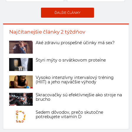
ĎALŠIE ČLÁNKY
Najčítanejšie články 2 týždňov
Aké zdraviu prospešné účinky má sex?
Štyri mýty o srvátkovom proteíne
Vysoko intenzívny intervalový tréning
(HIIT) a jeho najväčšie výhody
Skracovačky sú efektívnejšie ako stroje na
brucho
Sedem dôvodov, prečo skutočne
potrebujete vitamín D