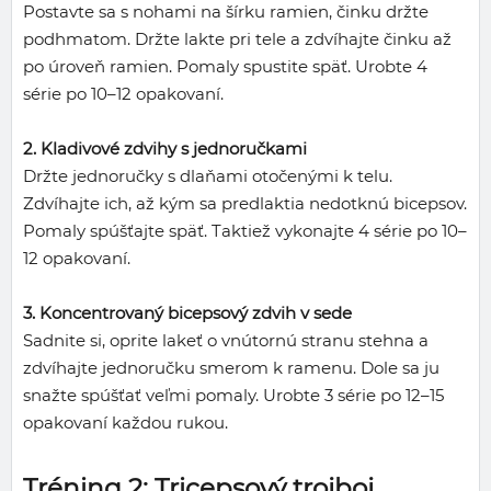
Postavte sa s nohami na šírku ramien, činku držte
podhmatom. Držte lakte pri tele a zdvíhajte činku až
po úroveň ramien. Pomaly spustite späť. Urobte 4
série po 10–12 opakovaní.
2. Kladivové zdvihy s jednoručkami
Držte jednoručky s dlaňami otočenými k telu.
Zdvíhajte ich, až kým sa predlaktia nedotknú bicepsov.
Pomaly spúšťajte späť. Taktiež vykonajte 4 série po 10–
12 opakovaní.
3. Koncentrovaný bicepsový zdvih v sede
Sadnite si, oprite lakeť o vnútornú stranu stehna a
zdvíhajte jednoručku smerom k ramenu. Dole sa ju
snažte spúšťať veľmi pomaly. Urobte 3 série po 12–15
opakovaní každou rukou.
Tréning 2: Tricepsový trojboj