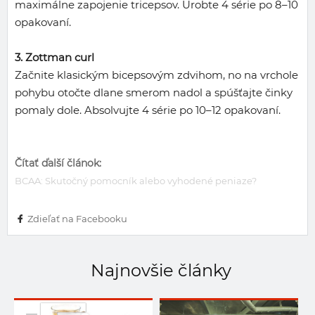
maximálne zapojenie tricepsov. Urobte 4 série po 8–10
opakovaní.
3. Zottman curl
Začnite klasickým bicepsovým zdvihom, no na vrchole
pohybu otočte dlane smerom nadol a spúšťajte činky
pomaly dole. Absolvujte 4 série po 10–12 opakovaní.
Čítať ďalší článok:
BCAA: Skutočný pomocník alebo vyhodené peniaze?
Zdieľať na Facebooku
Najnovšie články