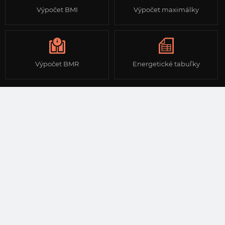
Výpočet BMI
Výpočet maximálky
Výpočet BMR
Energetické tabuľky