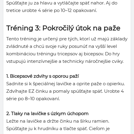
Spúšťajte ju za hlavu a vytláčajte späť nahor. Aj do
tretice urobte 4 série po 10–12 opakovaní.
Tréning 3: Pokročilý útok na paže
Tento tréning je určený pre tých, ktorí už majú základy
zvládnuté a chcú svoje ruky posunúť na vyšší level
kombináciou tréningu tricepsov aj bicepsov. Do hry
vstupujú intenzívnejšie a technicky náročnejšie cviky.
1. Bicepsové zdvihy s oporou paží
Sadnite si k špeciálnej lavičke a oprite paže o opierku.
Zdvíhajte EZ činku a pomaly spúšťajte späť. Urobte 4
série po 8–10 opakovaní.
2. Tlaky na lavičke s úzkym úchopom
Ležte na lavičke a držte činku na šírku ramien.
Spúšťajte ju k hrudníku a tlačte späť. Cieľom je