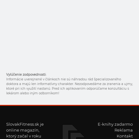
Vylúčenie zodpovednosti:
Informácie uverejnené v článkoch nie sú náhradou rád špecializovaného
doktora a majú len informatívny charakter. Nezodpovedáme za zranenia a ujmy,
ktoré pri ich využití nastanú. Pred ich aplikovaním odporúčame konzultáciu s
lekárom alebo iným odborníkom!
SlovakFitness.sk je
E-knihy zadarmo
online magazín,
Reklama
ktorý začal v roku
Kontakt