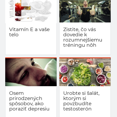
Vitamín E a vaše
Zistite, čo vás
telo
dovedie k
rozumnejšiemu
tréningu nôh
Osem
Urobte si šalát,
prirodzených
ktorým si
spôsobov, ako
povzbudíte
poraziť depresiu
testosterón