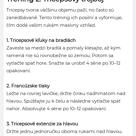
Tricepsy tvoria väčšinu objemu paží, no často sú
zanedbávané. Tento tréning ich posilní a vyformuje,
čím dodá vašim rukám masívny vzhľad.
1. Tricepsové kľuky na bradlách
Zaveste sa medzi bradlá a pomaly klesajte, až kým
ramená nie sú rovnobežne so zemou. Potom sa
vytlačte späť hore. Snažte sa urobiť 4 série po 10–12
opakovaní.
2. Francúzske tlaky
Ležte na rovnej lavičke, držte činku nadhmatom nad
hlavou. Spúšťajte ju k čelu a následne vytlačte späť
nahor. Absolvujte 4 série po 10–12 opakovaní.
3. Tricepsové extenzie za hlavou
Držte jednu jednoručku oboma rukami nad hlavou.