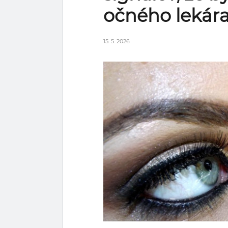
očného lekár
15. 5. 2026