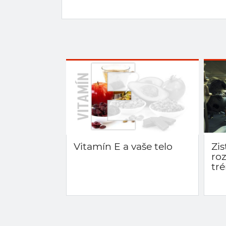
Vitamín E a vaše telo
Zis
ro
tr