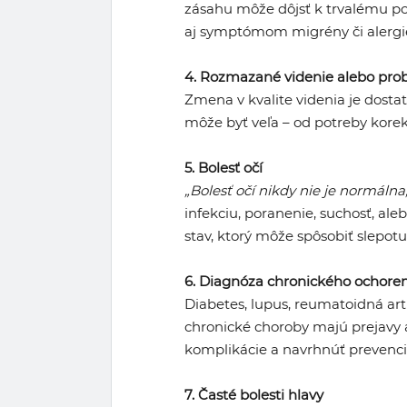
zásahu môže dôjsť k trvalému poš
aj symptómom migrény či alergi
4. Rozmazané videnie alebo pro
Zmena v kvalite videnia je dosta
môže byť veľa – od potreby korek
5. Bolesť očí
„Bolesť očí nikdy nie je normálna,
infekciu, poranenie, suchosť, al
stav, ktorý môže spôsobiť slepotu
6. Diagnóza chronického ochore
Diabetes, lupus, reumatoidná art
chronické choroby majú prejavy a
komplikácie a navrhnúť prevenci
7. Časté bolesti hlavy