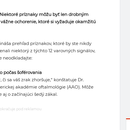
 Niektoré príznaky môžu byť len drobným
 vážne ochorenie, ktoré si vyžaduje okamžitú
ináša prehľad príznakov, ktoré by ste nikdy
nali niektorý z týchto 12 varovných signálov,
e neodkladajte:
bo počas šoférovania
, či sa váš zrak zhoršuje,“ konštatuje Dr.
erickej akadémie oftalmológie (AAO). Môže
e aj o začínajúci šedý zákal.
okračuje pod reklamou