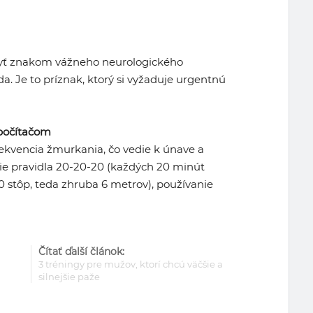
byť znakom vážneho neurologického
. Je to príznak, ktorý si vyžaduje urgentnú
 počítačom
frekvencia žmurkania, čo vedie k únave a
ie pravidla 20-20-20 (každých 20 minút
0 stôp, teda zhruba 6 metrov), používanie
Čítať ďalší článok:
3 tréningy pre mužov, ktorí chcú väčšie a
silnejšie paže