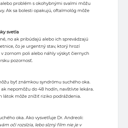
či alebo problém s okohybnými svalmi môžu
avy. Ak sa bolesti opakujú, oftalmológ môže
ky svetla
né, no ak pribúdajú alebo ich sprevádzajú
etnice, čo je urgentný stav, ktorý hrozí
ň v zornom poli alebo náhly výskyt čiernych
rsku pozornosť.
e môžu byť známkou syndrómu suchého oka.
 ak nepomôžu do 48 hodín, navštívte lekára.
látok môže znížiť riziko podráždenia.
hého oka. Ako vysvetľuje Dr. Andreoli:
m oči rozslzia, lebo slzný film nie je v