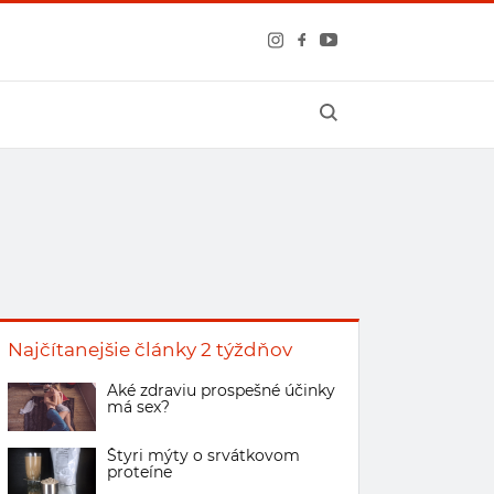
Najčítanejšie články 2 týždňov
Aké zdraviu prospešné účinky
má sex?
Štyri mýty o srvátkovom
proteíne