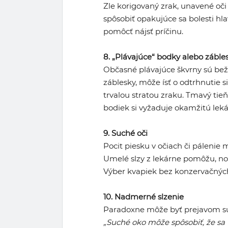
Zle korigovaný zrak, unavené o
spôsobiť opakujúce sa bolesti hl
pomôcť nájsť príčinu.
8. „Plávajúce“ bodky alebo zábles
Občasné plávajúce škvrny sú bež
záblesky, môže ísť o odtrhnutie si
trvalou stratou zraku. Tmavý tie
bodiek si vyžaduje okamžitú leká
9. Suché oči
Pocit piesku v očiach či páleni
Umelé slzy z lekárne pomôžu, no
Výber kvapiek bez konzervačných 
10. Nadmerné slzenie
Paradoxne môže byť prejavom suc
„Suché oko môže spôsobiť, že sa vá