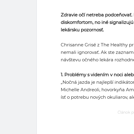
Zdravie očí netreba podceňovať.
diskomfortom, no iné signalizujú
lekársku pozornosť.
Chrisanne Grisé z The Healthy pr
nemali ignorovať. Ak ste zazname
návštevu očného lekára rozhodn
1. Problémy s videním v noci ale
„Nočná jazda je najlepší indikátor
Michelle Andreoli, hovorkyňa Am
ísť o potrebu nových okuliarov, al
Článok p