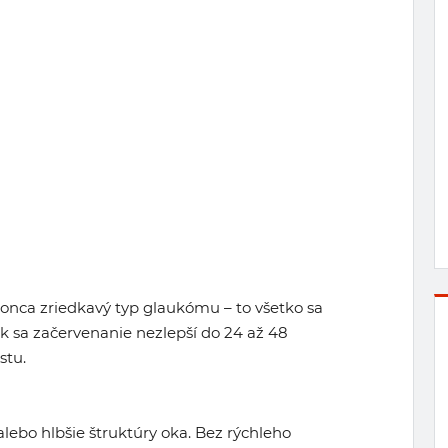
okonca zriedkavý typ glaukómu – to všetko sa
k sa začervenanie nezlepší do 24 až 48
stu.
lebo hlbšie štruktúry oka. Bez rýchleho