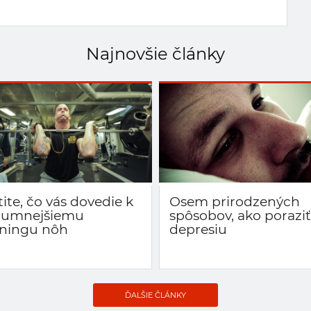
Najnovšie články
tite, čo vás dovedie k
Osem prirodzených
zumnejšiemu
spôsobov, ako poraziť
éningu nôh
depresiu
ĎALŠIE ČLÁNKY