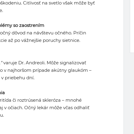
kodeniu. Citlivosť na svetlo však môže byť
e.
blémy so zaostrením
točný dôvod na návštevu očného. Príčin
cie až po vážnejšie poruchy sietnice.
“
varuje Dr. Andreoli. Môže signalizovať
ebo v najhoršom prípade akútny glaukóm –
 v priebehu dní.
nia
ritída či roztrúsená skleróza – mnohé
j v očiach. Očný lekár môže včas odhaliť
u.