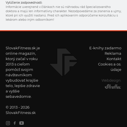
Vylúčenie zodpovednosti:
Informácie uverejnené v článkoch nie sú náhradou rád špecializovaného
doktora a majú len informatívny charakter. Nezodpovedáme za zranenia a ujmy,
ktoré pri ich využití nastanú. Pred ich aplikovaním odporúčame konzultáciu s
lekárom alebo iným odborníkom!
SlovakFitness.sk je
E-knihy zadarmo
online magazín,
Reklama
ktorý začal v roku
Kontakt
2013 s cieľom
Cookies a os.
pomôcť svojim
údaje
návštevníkom
vybudovať krajšie
Webdesign:
telo, lepšie zdravie
a vyššie
sebavedomie.
© 2013 - 2026
SlovakFitness.sk