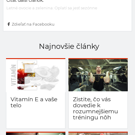
Čítať ďalší článok:
Letné ovocie a zelenina: Oplatí sa jesť sezónne
Zdieľať na Facebooku
Najnovšie články
Vitamín E a vaše
Zistite, čo vás
telo
dovedie k
rozumnejšiemu
tréningu nôh