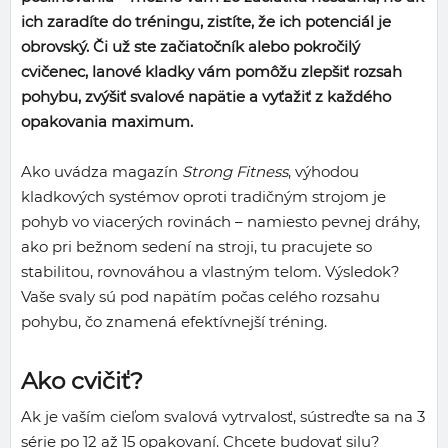
ich zaradíte do tréningu, zistíte, že ich potenciál je
obrovský. Či už ste začiatočník alebo pokročilý
cvičenec, lanové kladky vám pomôžu zlepšiť rozsah
pohybu, zvýšiť svalové napätie a vyťažiť z každého
opakovania maximum.
Ako uvádza magazín
Strong Fitness
, výhodou
kladkových systémov oproti tradičným strojom je
pohyb vo viacerých rovinách – namiesto pevnej dráhy,
ako pri bežnom sedení na stroji, tu pracujete so
stabilitou, rovnováhou a vlastným telom. Výsledok?
Vaše svaly sú pod napätím počas celého rozsahu
pohybu, čo znamená efektívnejší tréning.
Ako cvičiť?
Ak je vaším cieľom svalová vytrvalosť, sústreďte sa na 3
série po 12 až 15 opakovaní. Chcete budovať silu?