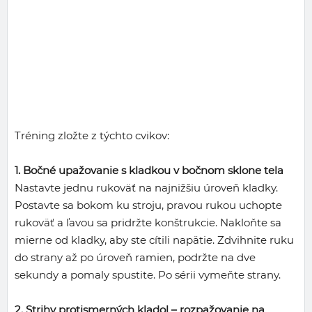
Tréning zložte z týchto cvikov:
1. Bočné upažovanie s kladkou v bočnom sklone tela
Nastavte jednu rukoväť na najnižšiu úroveň kladky.
Postavte sa bokom ku stroju, pravou rukou uchopte
rukoväť a ľavou sa pridržte konštrukcie. Nakloňte sa
mierne od kladky, aby ste cítili napätie. Zdvihnite ruku
do strany až po úroveň ramien, podržte na dve
sekundy a pomaly spustite. Po sérii vymeňte strany.
2. Strihy protismerných kladol – rozpažovanie na