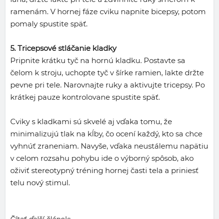
ramenám. V hornej fáze cviku napnite bicepsy, potom
pomaly spustite späť.
5. Tricepsové stláčanie kladky
Pripnite krátku tyč na hornú kladku. Postavte sa
čelom k stroju, uchopte tyč v šírke ramien, lakte držte
pevne pri tele. Narovnajte ruky a aktivujte tricepsy. Po
krátkej pauze kontrolovane spustite späť.
Cviky s kladkami sú skvelé aj vďaka tomu, že
minimalizujú tlak na kĺby, čo ocení každý, kto sa chce
vyhnúť zraneniam. Navyše, vďaka neustálemu napätiu
v celom rozsahu pohybu ide o výborný spôsob, ako
oživiť stereotypný tréning hornej časti tela a priniesť
telu nový stimul.