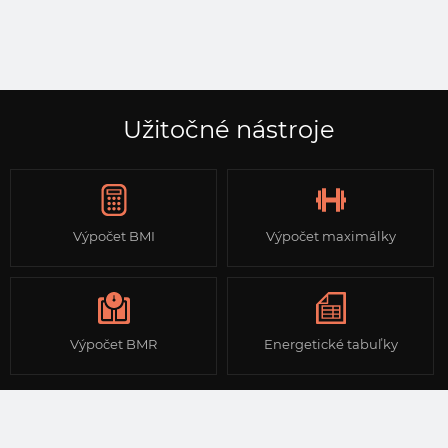
Užitočné nástroje
Výpočet BMI
Výpočet maximálky
Výpočet BMR
Energetické tabuľky