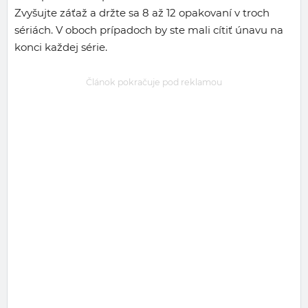
Zvyšujte záťaž a držte sa 8 až 12 opakovaní v troch
sériách. V oboch prípadoch by ste mali cítiť únavu na
konci každej série.
Článok pokračuje pod reklamou