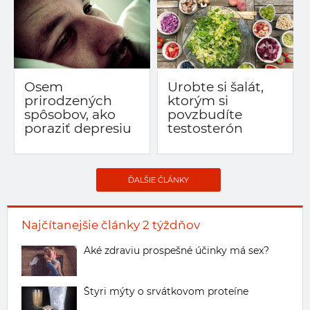
Osem
Urobte si šalát,
prirodzených
ktorým si
spôsobov, ako
povzbudíte
poraziť depresiu
testosterón
ĎALŠIE ČLÁNKY
Najčítanejšie články 2 týždňov
Aké zdraviu prospešné účinky má sex?
Štyri mýty o srvátkovom proteíne