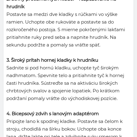
hrudník
Postavte sa medzi dve kladky s rúčkami vo výške
ramien. Uchopte obe rukoväte a postavte sa do
rozkročeného postoja. S mierne pokrčenými lakťami
pritiahnite ruky pred seba a napnite hrudník. Na
sekundu podržte a pomaly sa vráťte späť.
3. Široký prítah hornej kladky k hrudníku
Sadnite si pod hornú kladku, uchopte tyč širokým
nadhmatom. Spevnite telo a pritiahnite tyč k hornej
časti hrudníka. Sústreďte sa na aktiváciu širokých
chrbtových svalov a spojenie lopatiek. Po krátkom
podržaní pomaly vráťte do východiskovej pozície.
4. Bicepsový zdvih s lanovým adaptérom
Pripojte lano k spodnej kladke. Postavte sa čelom k
stroju, chodidlá na šírku bokov. Uchopte oba konce
lana, držte lakte pri tele a zdvihnite ruky smerom k