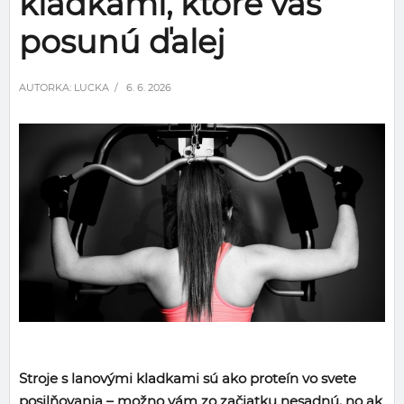
kladkami, ktoré vás
posunú ďalej
AUTORKA:
LUCKA
/ 6. 6. 2026
Stroje s lanovými kladkami sú ako proteín vo svete
posilňovania – možno vám zo začiatku nesadnú, no ak