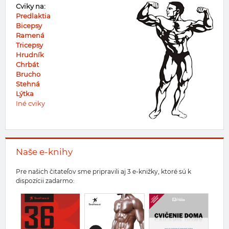
Cviky na:
Predlaktia
Bicepsy
Ramená
Tricepsy
Hrudník
Chrbát
Brucho
Stehná
Lýtka
Iné cviky
Naše e-knihy
Pre našich čitateľov sme pripravili aj 3 e-knižky, ktoré sú k
dispozícii zadarmo: