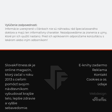
Vylúčenie zodpovednosti:
Informácie uverejnené v článkoch nie sú náhradou rád špecializovaného
doktora a majú len informatívny charakter. Nezodpovedáme za zranenia a ujmy,
ktoré pri ich využití nastanú. Pred ich aplikovaním odporúčame konzultáciu s
lekárom alebo iným odborníkom!
SlovakFitness.sk je
E-knihy zadarmo
online magazín,
Reklama
ktorý začal v roku
Kontakt
2013 s cieľom
Cookies a os.
pomôcť svojim
údaje
návštevníkom
vybudovať krajšie
Webdesign:
telo, lepšie zdravie
a vyššie
sebavedomie.