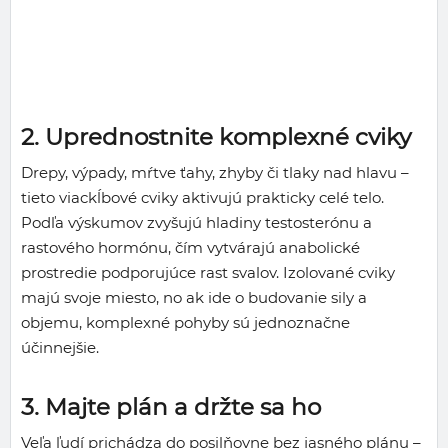
2. Uprednostnite komplexné cviky
Drepy, výpady, mŕtve ťahy, zhyby či tlaky nad hlavu –
tieto viackĺbové cviky aktivujú prakticky celé telo.
Podľa výskumov zvyšujú hladiny testosterónu a
rastového hormónu, čím vytvárajú anabolické
prostredie podporujúce rast svalov. Izolované cviky
majú svoje miesto, no ak ide o budovanie sily a
objemu, komplexné pohyby sú jednoznačne
účinnejšie.
3. Majte plán a držte sa ho
Veľa ľudí prichádza do posilňovne bez jasného plánu –