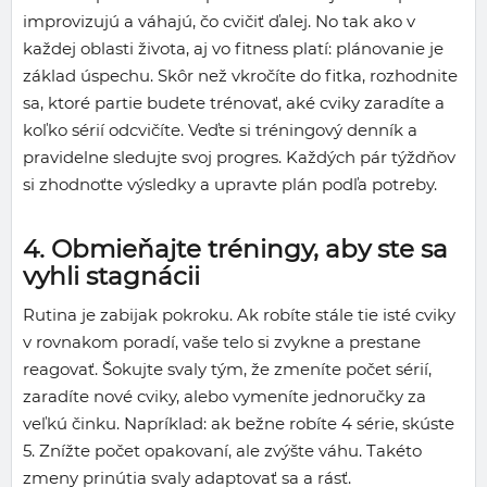
improvizujú a váhajú, čo cvičiť ďalej. No tak ako v
každej oblasti života, aj vo fitness platí: plánovanie je
základ úspechu. Skôr než vkročíte do fitka, rozhodnite
sa, ktoré partie budete trénovať, aké cviky zaradíte a
koľko sérií odcvičíte. Veďte si tréningový denník a
pravidelne sledujte svoj progres. Každých pár týždňov
si zhodnoťte výsledky a upravte plán podľa potreby.
4. Obmieňajte tréningy, aby ste sa
vyhli stagnácii
Rutina je zabijak pokroku. Ak robíte stále tie isté cviky
v rovnakom poradí, vaše telo si zvykne a prestane
reagovať. Šokujte svaly tým, že zmeníte počet sérií,
zaradíte nové cviky, alebo vymeníte jednoručky za
veľkú činku. Napríklad: ak bežne robíte 4 série, skúste
5. Znížte počet opakovaní, ale zvýšte váhu. Takéto
zmeny prinútia svaly adaptovať sa a rásť.