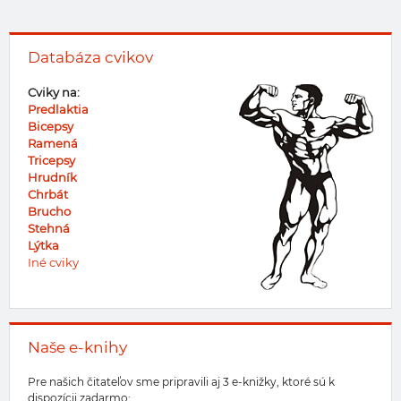
Databáza cvikov
Cviky na:
Predlaktia
Bicepsy
Ramená
Tricepsy
Hrudník
Chrbát
Brucho
Stehná
Lýtka
Iné cviky
Naše e-knihy
Pre našich čitateľov sme pripravili aj 3 e-knižky, ktoré sú k
dispozícii zadarmo: