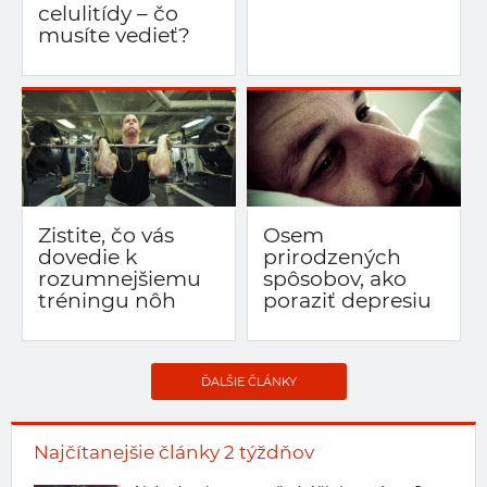
celulitídy – čo
musíte vedieť?
Zistite, čo vás
Osem
dovedie k
prirodzených
rozumnejšiemu
spôsobov, ako
tréningu nôh
poraziť depresiu
ĎALŠIE ČLÁNKY
Najčítanejšie články 2 týždňov