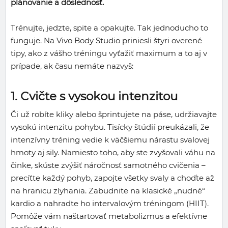
plánovanie a dôslednosť.
Trénujte, jedzte, spite a opakujte. Tak jednoducho to
funguje. Na Vivo Body Studio priniesli štyri overené
tipy, ako z vášho tréningu vyťažiť maximum a to aj v
prípade, ak času nemáte nazvyš:
1. Cvičte s vysokou intenzitou
Či už robíte kliky alebo šprintujete na páse, udržiavajte
vysokú intenzitu pohybu. Tisícky štúdií preukázali, že
intenzívny tréning vedie k väčšiemu nárastu svalovej
hmoty aj sily. Namiesto toho, aby ste zvyšovali váhu na
činke, skúste zvýšiť náročnosť samotného cvičenia –
precíťte každý pohyb, zapojte všetky svaly a choďte až
na hranicu zlyhania. Zabudnite na klasické „nudné“
kardio a nahraďte ho intervalovým tréningom (HIIT).
Pomôže vám naštartovať metabolizmus a efektívne