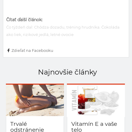
Čítať ďalší článok:
Čo týždeň dal: Chôdza dozadu, tréning hrudníka. Čokoláda
ako liek, rizikové jedlá, letné ovocie
Zdieľať na Facebooku
Najnovšie články
Trvalé
Vitamín E a vaše
odstránenie
telo