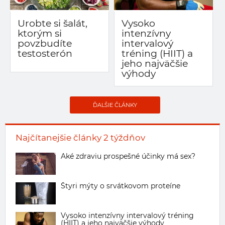
Urobte si šalát,
Vysoko
ktorým si
intenzívny
povzbudíte
intervalový
testosterón
tréning (HIIT) a
jeho najväčšie
výhody
ĎALŠIE ČLÁNKY
Najčítanejšie články 2 týždňov
Aké zdraviu prospešné účinky má sex?
Štyri mýty o srvátkovom proteíne
Vysoko intenzívny intervalový tréning
(HIIT) a jeho najväčšie výhody