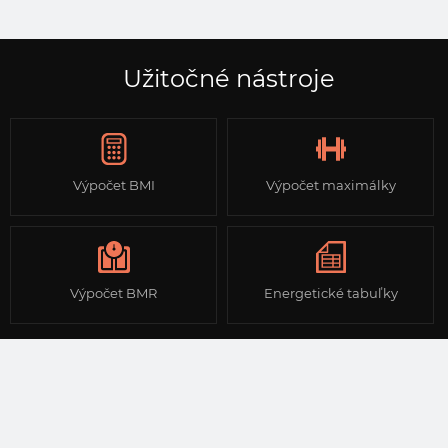
Užitočné nástroje
Výpočet BMI
Výpočet maximálky
Výpočet BMR
Energetické tabuľky