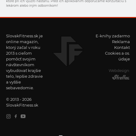
ktoré pri ich využití nastanú. Pred ich aplikovaním odporúčame konzultáciu s
lekárom alebo iným odborníkom!
SlovakFitness.sk je
E-knihy zadarmo
online magazín,
Reklama
ktorý začal v roku
Kontakt
2013 s cieľom
Cookies a os.
pomôcť svojim
údaje
návštevníkom
vybudovať krajšie
Webdesign:
telo, lepšie zdravie
a vyššie
sebavedomie.
© 2013 - 2026
SlovakFitness.sk