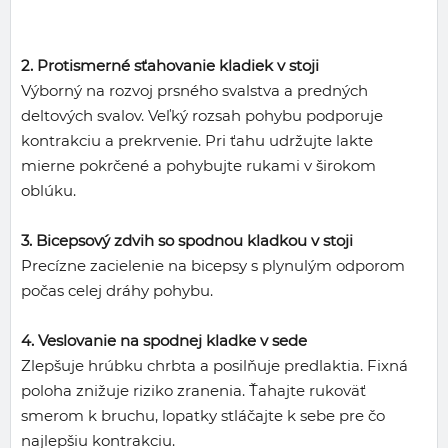
2. Protismerné sťahovanie kladiek v stoji
Výborný na rozvoj prsného svalstva a predných
deltových svalov. Veľký rozsah pohybu podporuje
kontrakciu a prekrvenie. Pri ťahu udržujte lakte
mierne pokrčené a pohybujte rukami v širokom
oblúku.
3. Bicepsový zdvih so spodnou kladkou v stoji
Precízne zacielenie na bicepsy s plynulým odporom
počas celej dráhy pohybu.
4. Veslovanie na spodnej kladke v sede
Zlepšuje hrúbku chrbta a posilňuje predlaktia. Fixná
poloha znižuje riziko zranenia. Ťahajte rukoväť
smerom k bruchu, lopatky stláčajte k sebe pre čo
najlepšiu kontrakciu.