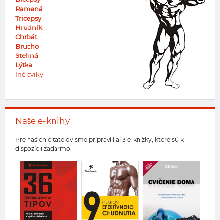
Ramená
Tricepsy
Hrudník
Chrbát
Brucho
Stehná
Lýtka
Iné cviky
Naše e-knihy
Pre našich čitateľov sme pripravili aj 3 e-knižky, ktoré sú k
dispozícii zadarmo: