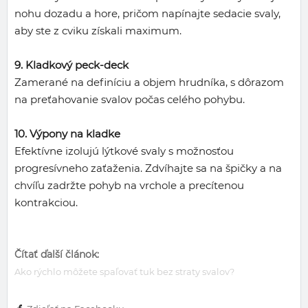
nohu dozadu a hore, pričom napínajte sedacie svaly,
aby ste z cviku získali maximum.
9. Kladkový peck-deck
Zamerané na definíciu a objem hrudníka, s dôrazom
na preťahovanie svalov počas celého pohybu.
10. Výpony na kladke
Efektívne izolujú lýtkové svaly s možnosťou
progresívneho zaťaženia. Zdvíhajte sa na špičky a na
chvíľu zadržte pohyb na vrchole a precítenou
kontrakciou.
Čítať ďalší článok:
Ako rýchlo môžete spaľovať tuk bez straty svalov?