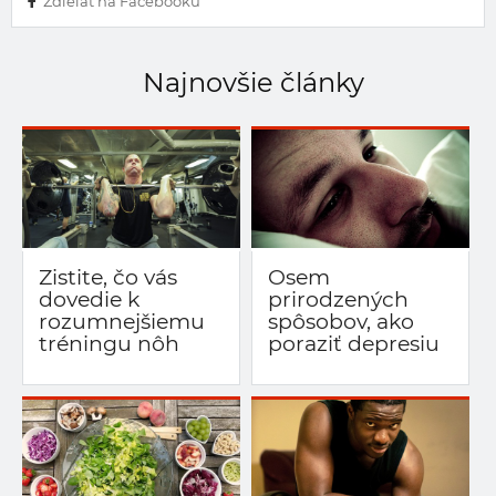
Zdieľať na Facebooku
Najnovšie články
Zistite, čo vás
Osem
dovedie k
prirodzených
rozumnejšiemu
spôsobov, ako
tréningu nôh
poraziť depresiu