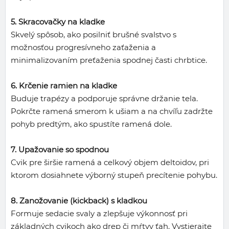
5. Skracovačky na kladke
Skvelý spôsob, ako posilniť brušné svalstvo s
možnosťou progresívneho zaťaženia a
minimalizovaním preťaženia spodnej časti chrbtice.
6. Krčenie ramien na kladke
Buduje trapézy a podporuje správne držanie tela.
Pokrčte ramená smerom k ušiam a na chvíľu zadržte
pohyb predtým, ako spustíte ramená dole.
7. Upažovanie so spodnou
Cvik pre širšie ramená a celkový objem deltoidov, pri
ktorom dosiahnete výborný stupeň precítenie pohybu.
8. Zanožovanie (kickback) s kladkou
Formuje sedacie svaly a zlepšuje výkonnosť pri
základných cvikoch ako drep či mŕtvy ťah. Vystierajte