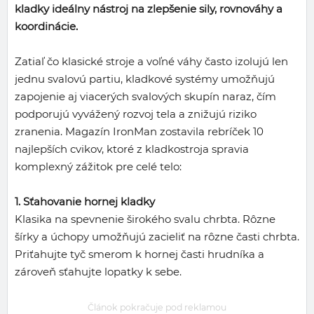
kladky ideálny nástroj na zlepšenie sily, rovnováhy a
koordinácie.
Zatiaľ čo klasické stroje a voľné váhy často izolujú len
jednu svalovú partiu, kladkové systémy umožňujú
zapojenie aj viacerých svalových skupín naraz, čím
podporujú vyvážený rozvoj tela a znižujú riziko
zranenia. Magazín IronMan zostavila rebríček 10
najlepších cvikov, ktoré z kladkostroja spravia
komplexný zážitok pre celé telo:
1. Sťahovanie hornej kladky
Klasika na spevnenie širokého svalu chrbta. Rôzne
šírky a úchopy umožňujú zacieliť na rôzne časti chrbta.
Priťahujte tyč smerom k hornej časti hrudníka a
zároveň sťahujte lopatky k sebe.
Článok pokračuje pod reklamou