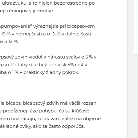
 ultrazvuku, a to nielen bezprostredne po
nej tréningovej jednotke.
napumpovanie“ výraznejšie pri bicepsovom
19 % v hornej časti a o 16 % v dolnej časti
% a 12 %.
psový zdvih viedol k nárastu svalov o 5 % v
psu. Príťahy síce tiež priniesli 5% rast v
o iba o 1 % – prakticky žiadny pokrok.
nia biceps, bicepsový zdvih má väčší rozsah
v predĺženej fáze pohybu, čo sú kľúčové
y preto naznačujú, že ak vám záleží na objeme
 základné cviky, ako sa často odporúča.