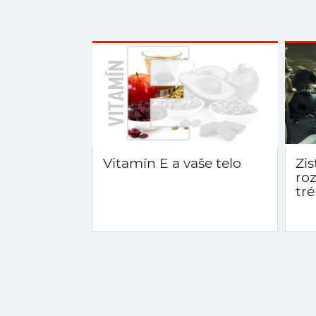
Vitamín E a vaše telo
Zis
ro
tr