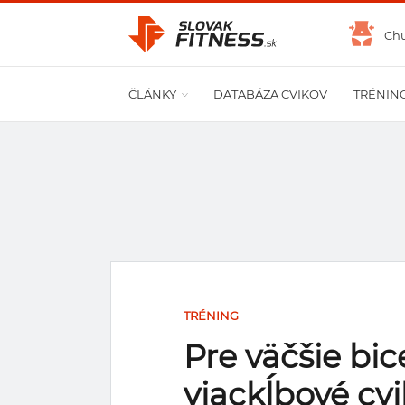
Ch
ČLÁNKY
DATABÁZA CVIKOV
TRÉNIN
TRÉNING
Pre väčšie bi
viackĺbové cvi