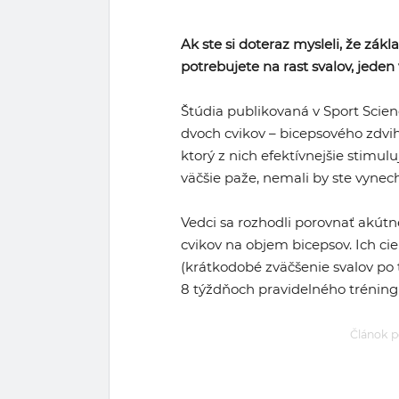
Ak ste si doteraz mysleli, že zákl
potrebujete na rast svalov, jede
Štúdia publikovaná v Sport Scien
dvoch cvikov – bicepsového zdvihu
ktorý z nich efektívnejšie stimulu
väčšie paže, nemali by ste vynec
Vedci sa rozhodli porovnať akút
cvikov na objem bicepsov. Ich c
(krátkodobé zväčšenie svalov po 
8 týždňoch pravidelného tréning
Článok p