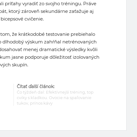
i príťahy vyradiť zo svojho tréningu. Práve
rbát, ktorý zároveň sekundárne zaťažuje aj
 bicepsové cvičenie.
v tom, že krátkodobé testovanie prebiehalo
čo dlhodobý výskum zahŕňal netrénovaných
 dosahovať menej dramatické výsledky kvôli
skum jasne podporuje dôležitosť izolovaných
ových skupín.
Čítať ďalší článok:
Čo týždeň dal: Efektívnejší tréning, top
cviky s kladkou. Ovocie na spaľovanie
tukov, prínos kávy