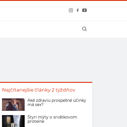
Najčítanejšie články 2 týždňov
Aké zdraviu prospešné účinky
má sex?
Štyri mýty o srvátkovom
proteíne