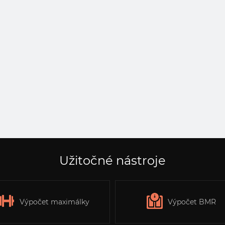
Užitočné nástroje
Výpočet maximálky
Výpočet BMR