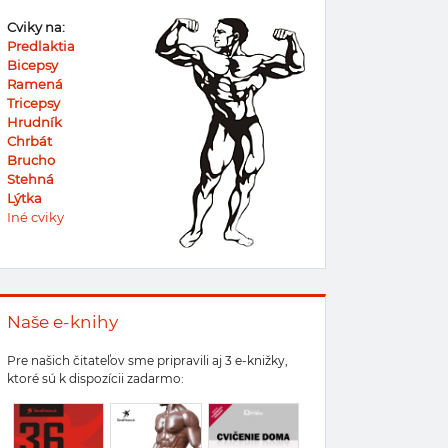
Cviky na:
Predlaktia
Bicepsy
Ramená
Tricepsy
Hrudník
Chrbát
Brucho
Stehná
Lýtka
Iné cviky
Naše e-knihy
Pre našich čitateľov sme pripravili aj 3 e-knižky,
ktoré sú k dispozícii zadarmo: