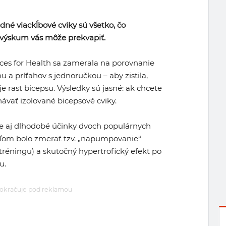
adné viackĺbové cviky sú všetko, čo
n výskum vás môže prekvapiť.
ces for Health sa zamerala na porovnanie
 a príťahov s jednoručkou – aby zistila,
je rast bicepsu. Výsledky sú jasné: ak chcete
hávať izolované bicepsové cviky.
ne aj dlhodobé účinky dvoch populárnych
ieľom bolo zmerať tzv. „napumpovanie“
tréningu) a skutočný hypertrofický efekt po
u.
okračuje pod reklamou