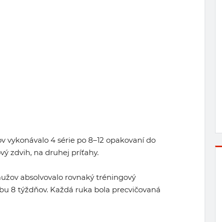
ov vykonávalo 4 série po 8–12 opakovaní do
vý zdvih, na druhej príťahy.
užov absolvovalo rovnaký tréningový
bu 8 týždňov. Každá ruka bola precvičovaná