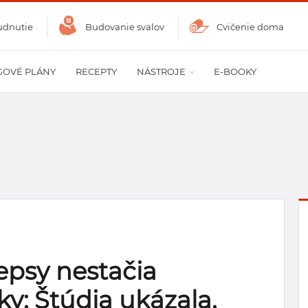
udnutie
Budovanie svalov
Cvičenie doma
GOVÉ PLÁNY
RECEPTY
NÁSTROJE
E-BOOKY
cepsy nestačia
ky: Štúdia ukázala,