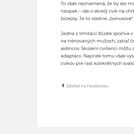
To však neznamená, že by ste mal
naopak – ide o skvelý cvik na ch
bicepsy. Je to vlastne „bonusové“
Jedna z limitácií štúdie spočíva 
na trénovaných mužoch, zatiaľ 
jedincov. Skúsení cvičenci môžu
adaptácii. Napriek tomu však vý
cvikov pre rast konkrétnych sval
Zdieľať na Facebooku