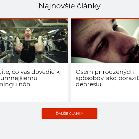
Najnovšie články
tite, čo vás dovedie k
Osem prirodzených
zumnejšiemu
spôsobov, ako poraziť
éningu nôh
depresiu
ĎALŠIE ČLÁNKY