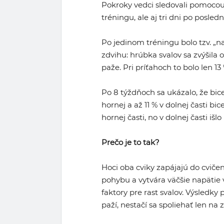
Pokroky vedci sledovali pomocou
tréningu, ale aj tri dni po posled
Po jedinom tréningu bolo tzv. „
zdvihu: hrúbka svalov sa zvýšila o 
paže. Pri príťahoch to bolo len 13 
Po 8 týždňoch sa ukázalo, že bice
hornej a až 11 % v dolnej časti bice
hornej časti, no v dolnej časti išl
Prečo je to tak?
Hoci oba cviky zapájajú do cviče
pohybu a vytvára väčšie napätie 
faktory pre rast svalov. Výsledk
paží, nestačí sa spoliehať len na