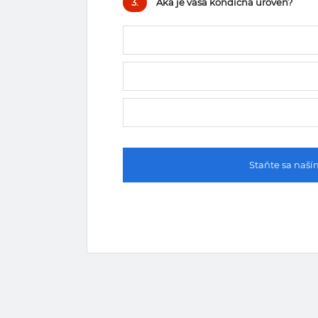
3.
Aká je vaša kondičná úroveň?
Staňte sa naš