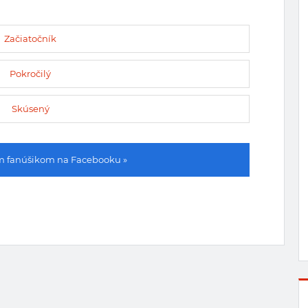
Začiatočník
Pokročilý
Skúsený
ím fanúšikom na Facebooku »