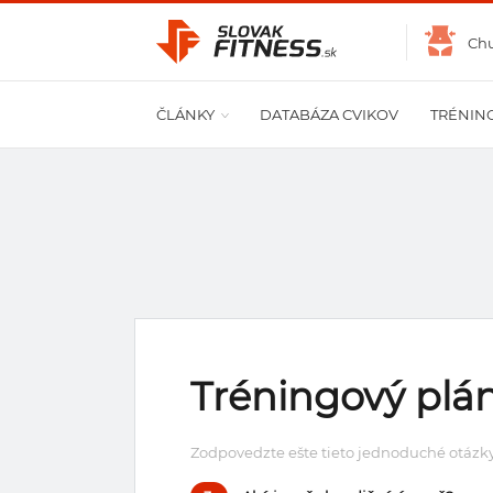
Ch
ČLÁNKY
DATABÁZA CVIKOV
TRÉNIN
Tréningový plán
Zodpovedzte ešte tieto jednoduché otázky