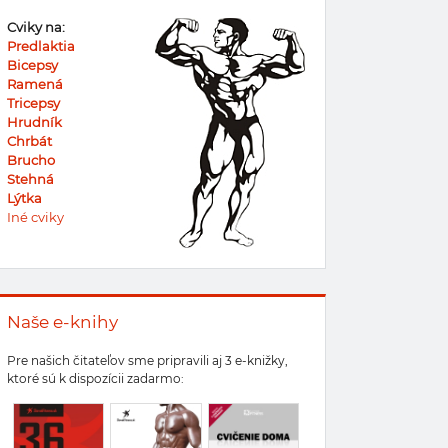
Cviky na:
Predlaktia
Bicepsy
Ramená
Tricepsy
Hrudník
Chrbát
Brucho
Stehná
Lýtka
Iné cviky
Naše e-knihy
Pre našich čitateľov sme pripravili aj 3 e-knižky,
ktoré sú k dispozícii zadarmo: