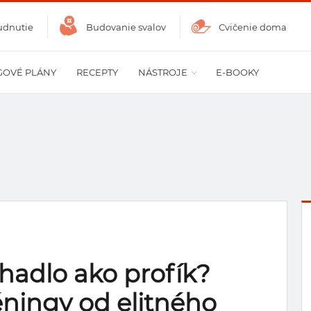
udnutie
Budovanie svalov
Cvičenie doma
GOVÉ PLÁNY
RECEPTY
NÁSTROJE
E-BOOKY
ihadlo ako profík?
éningy od elitného