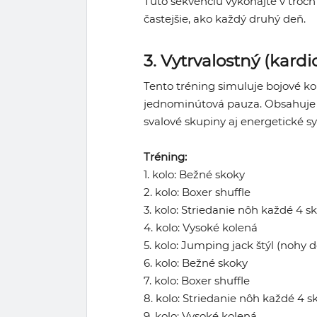
Túto sekvenciu vykonajte v troch
častejšie, ako každý druhý deň.
3. Vytrvalostný (kardi
Tento tréning simuluje bojové ko
jednominútová pauza. Obsahuje v
svalové skupiny aj energetické s
Tréning:
1. kolo: Bežné skoky
2. kolo: Boxer shuffle
3. kolo: Striedanie nôh každé 4 s
4. kolo: Vysoké kolená
5. kolo: Jumping jack štýl (nohy 
6. kolo: Bežné skoky
7. kolo: Boxer shuffle
8. kolo: Striedanie nôh každé 4 s
9. kolo: Vysoké kolená