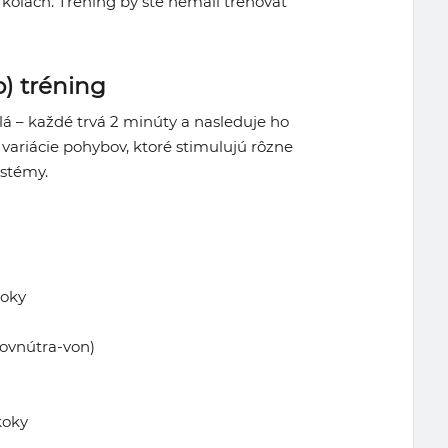
 kolách. Tréning by ste nemali trénovať
o) tréning
lá – každé trvá 2 minúty a nasleduje ho
ariácie pohybov, ktoré stimulujú rôzne
ystémy.
koky
dovnútra-von)
koky