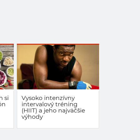
m si
Vysoko intenzívny
ón
intervalový tréning
(HIIT) a jeho najväčšie
výhody