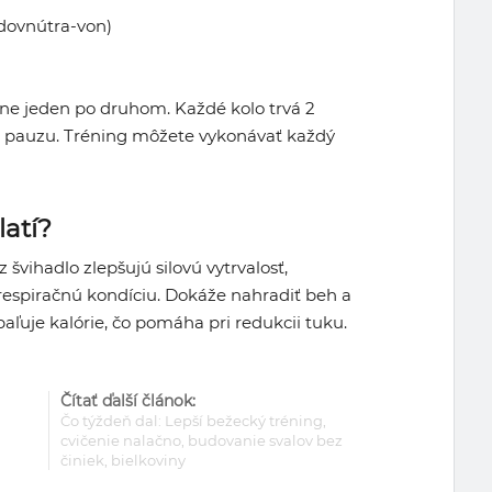
 dovnútra-von)
pne jeden po druhom. Každé kolo trvá 2
u pauzu. Tréning môžete vykonávať každý
latí?
švihadlo zlepšujú silovú vytrvalosť,
respiračnú kondíciu. Dokáže nahradiť beh a
aľuje kalórie, čo pomáha pri redukcii tuku.
Čítať ďalší článok:
Čo týždeň dal: Lepší bežecký tréning,
cvičenie nalačno, budovanie svalov bez
činiek, bielkoviny