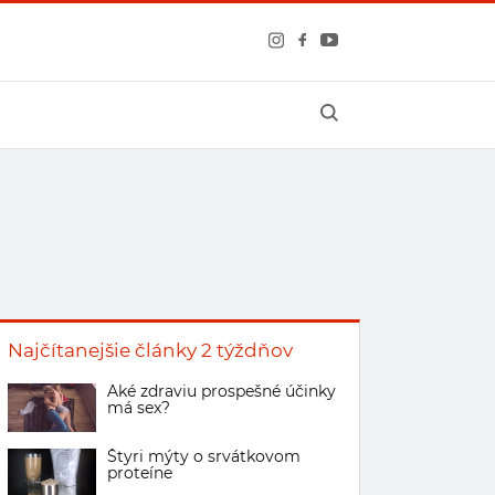
Najčítanejšie články 2 týždňov
Aké zdraviu prospešné účinky
má sex?
Štyri mýty o srvátkovom
proteíne