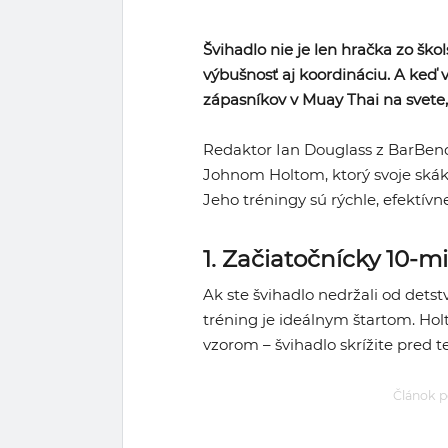
Švihadlo nie je len hračka zo škol
výbušnosť aj koordináciu. A keď 
zápasníkov v Muay Thai na svete, 
Redaktor Ian Douglass z BarBend
Johnom Holtom, ktorý svoje skáka
Jeho tréningy sú rýchle, efektívn
1. Začiatočnícky 10-m
Ak ste švihadlo nedržali od detstv
tréning je ideálnym štartom. Ho
vzorom – švihadlo skrížite pred t
Článok p