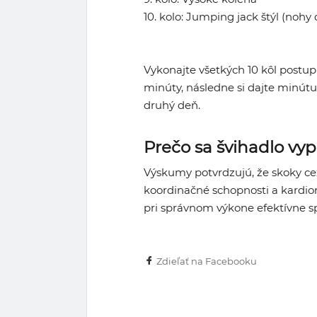
10. kolo: Jumping jack štýl (nohy
Vykonajte všetkých 10 kôl postu
minúty, následne si dajte minút
druhý deň.
Prečo sa švihadlo vyp
Výskumy potvrdzujú, že skoky cez 
koordinačné schopnosti a kardio
pri správnom výkone efektívne sp
Zdieľať na Facebooku