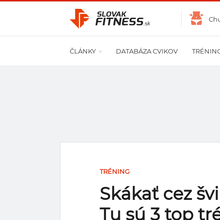
Ch
ČLÁNKY
DATABÁZA CVIKOV
TRÉNIN
TRÉNING
Skákať cez šv
Tu sú 3 top tr