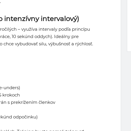
.
o intenzívny intervalový)
očilých – využíva intervaly podľa princípu
áce, 10 sekúnd oddych). Ideálny pre
to chce vybudovať silu, výbušnosť a rýchlosť.
le-unders)
5 krokoch
rán s prekrížením členkov
sekúnd odpočinku)