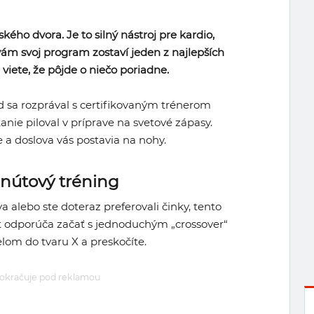
ského dvora. Je to silný nástroj pre kardio,
vám svoj program zostaví jeden z najlepších
viete, že pôjde o niečo poriadne.
 sa rozprával s certifikovaným trénerom
nie piloval v príprave na svetové zápasy.
e a doslova vás postavia na nohy.
inútový tréning
a alebo ste doteraz preferovali činky, tento
lt odporúča začať s jednoduchým „crossover“
elom do tvaru X a preskočíte.
okračuje pod reklamou