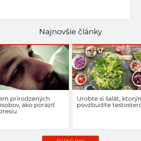
Najnovšie články
em prirodzených
Urobte si šalát, ktorý
ôsobov, ako poraziť
povzbudíte testoster
presiu
ĎALŠIE ČLÁNKY