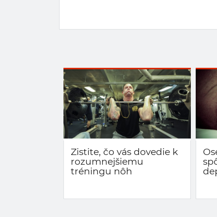
Zistite, čo vás dovedie k
Os
rozumnejšiemu
sp
tréningu nôh
de