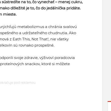
 sústredíte na to, čo vynechať – menej cukru,
nako dôležité je to, čo do jedálnička pridáte.
m mieste.
 urýchľujú metabolizmus a chránia svalovú
y úspešného a udržateľného chudnutia. Ako
vá z Eath This, Not That!, nie všetky
lkovín sú rovnako prospešné.
podporili svoje zdravie, výživoví poradcovia
roteínových snackov, ktoré si môžete
okračuje pod reklamou