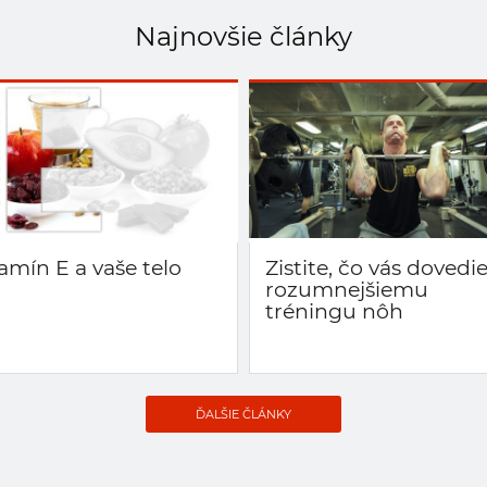
Najnovšie články
amín E a vaše telo
Zistite, čo vás dovedie
rozumnejšiemu
tréningu nôh
ĎALŠIE ČLÁNKY