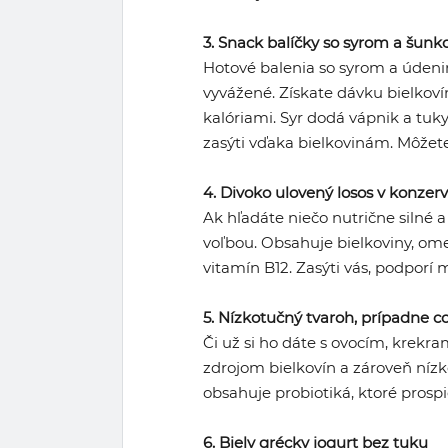
3. Snack balíčky so syrom a šunk
Hotové balenia so syrom a údeni
vyvážené. Získate dávku bielkovín
kalóriami. Syr dodá vápnik a tuk
zasýti vďaka bielkovinám. Môžete 
4. Divoko ulovený losos v konzer
Ak hľadáte niečo nutrične silné a
voľbou. Obsahuje bielkoviny, ome
vitamín B12. Zasýti vás, podporí
5. Nízkotučný tvaroh, prípadne c
Či už si ho dáte s ovocím, krekr
zdrojom bielkovín a zároveň níz
obsahuje probiotiká, ktoré prospi
6. Biely grécky jogurt bez tuku