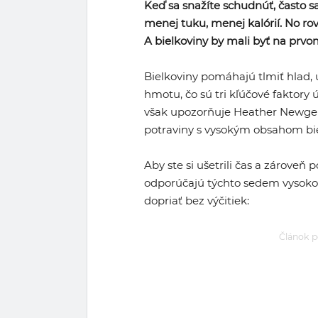
Keď sa snažíte schudnúť, často sa
menej tuku, menej kalórií. No rov
A bielkoviny by mali byť na prvo
Bielkoviny pomáhajú tlmiť hlad,
hmotu, čo sú tri kľúčové faktor
však upozorňuje Heather Newgeno
potraviny s vysokým obsahom bie
Aby ste si ušetrili čas a zároveň 
odporúčajú týchto sedem vysokop
dopriať bez výčitiek:
Článok p