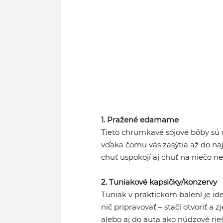
1. Pražené edamame
Tieto chrumkavé sójové bôby sú d
vďaka čomu vás zasýtia až do naj
chuť uspokojí aj chuť na niečo n
2. Tuniakové kapsičky/konzervy
Tuniak v praktickom balení je id
nič pripravovať – stačí otvoriť a z
alebo aj do auta ako núdzové rie