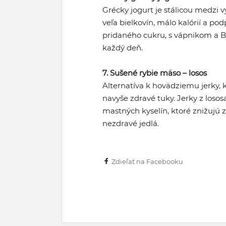
Grécky jogurt je stálicou medzi
veľa bielkovín, málo kalórií a po
pridaného cukru, s vápnikom a B 
každý deň.
7. Sušené rybie mäso – losos
Alternatíva k hovädziemu jerky, 
navyše zdravé tuky. Jerky z los
mastných kyselín, ktoré znižujú 
nezdravé jedlá.
Zdieľať na Facebooku