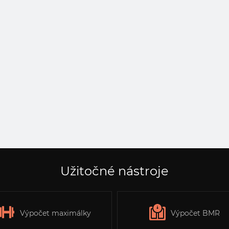
Užitočné nástroje
Výpočet maximálky
Výpočet BMR