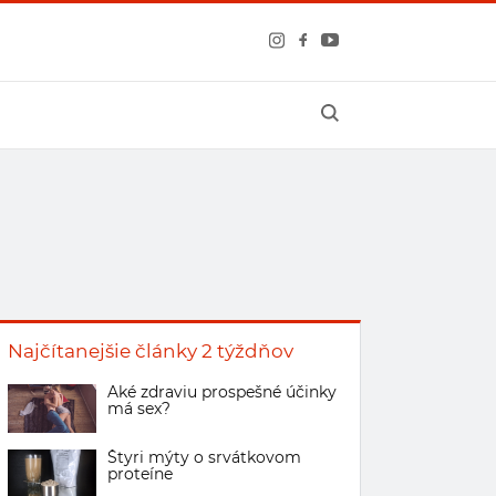
Najčítanejšie články 2 týždňov
Aké zdraviu prospešné účinky
má sex?
Štyri mýty o srvátkovom
proteíne