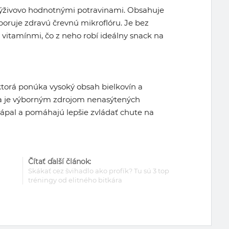
 výživovo hodnotnými potravinami. Obsahuje
dporuje zdravú črevnú mikroflóru. Je bez
vitamínmi, čo z neho robí ideálny snack na
ktorá ponúka vysoký obsah bielkovín a
osa je výborným zdrojom nenasýtených
zápal a pomáhajú lepšie zvládať chute na
Čítať ďalší článok:
Skákať cez švihadlo ako profík? Tu sú 3 top
tréningy od elitného bitkára