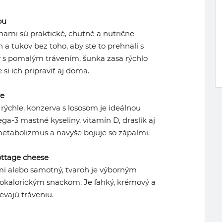
ou
nami sú praktické, chutné a nutrične
 a tukov bez toho, aby ste to prehnali s
y s pomalým trávením, šunka zasa rýchlo
si ich pripraviť aj doma.
ve
 rýchle, konzerva s lososom je ideálnou
ga-3 mastné kyseliny, vitamín D, draslík aj
 metabolizmus a navyše bojuje so zápalmi.
ottage cheese
ami alebo samotný, tvaroh je výborným
kokalorickým snackom. Je ľahký, krémový a
evajú tráveniu.