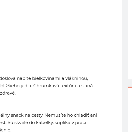
oslova nabité bielkovinami a vlákninou,
bližšieho jedla. Chrumkavá textúra a slaná
ezdravé.
eálny snack na cesty. Nemusíte ho chladiť ani
jesť. Sú skvelé do kabelky, šuplíka v práci
šenie.