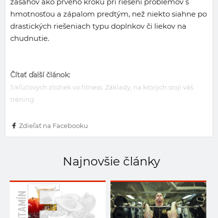
zásahov ako prvého kroku pri riešení problémov s
hmotnosťou a zápalom predtým, než niekto siahne po
drastických riešeniach typu doplnkov či liekov na
chudnutie.
Čítať ďalší článok:
5 kľúčových zložiek vo fitness: Základy, na ktorých stojí váš
tréning
Zdieľať na Facebooku
Najnovšie články