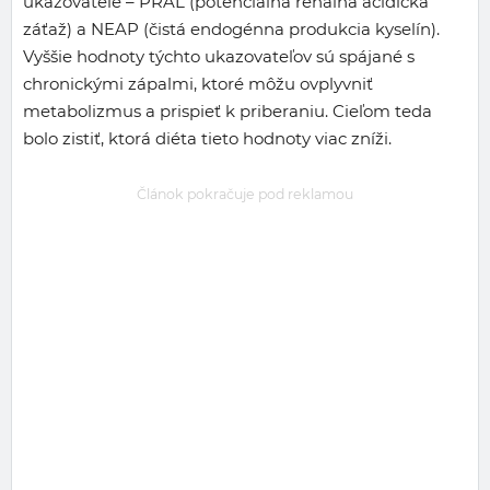
ukazovatele – PRAL (potenciálna renálna acidická
záťaž) a NEAP (čistá endogénna produkcia kyselín).
Vyššie hodnoty týchto ukazovateľov sú spájané s
chronickými zápalmi, ktoré môžu ovplyvniť
metabolizmus a prispieť k priberaniu. Cieľom teda
bolo zistiť, ktorá diéta tieto hodnoty viac zníži.
Článok pokračuje pod reklamou