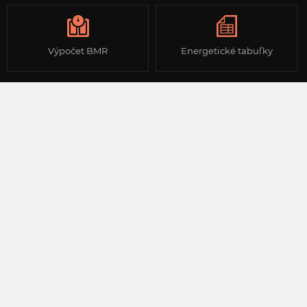
Výpočet BMR
Energetické tabuľky