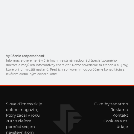
Vylúčenie zodpovednosti:
Informácie uverejnené v článkoch nie sú náhradou rád špecializovaného
doktora a majú len informatívny charakter. Nezodpovedáme za zranenia a ujmy,
ktoré pri ich využití nastanú. Pred ich aplikovaním odporúčame konzultáciu s
lekárom alebo iným odborníkom!
SlovakFitness.sk je
E-knihy zadarmo
online magazín,
Reklama
ktorý začal v roku
Kontakt
2013 s cieľom
Cookies a os.
pomôcť svojim
údaje
návštevníkom