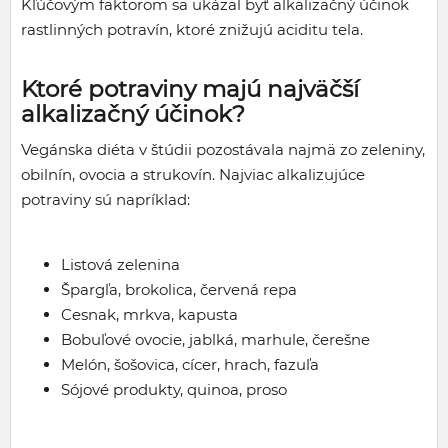
Kľúčovým faktorom sa ukázal byť alkalizačný účinok
rastlinných potravín, ktoré znižujú aciditu tela.
Ktoré potraviny majú najväčší
alkalizačný účinok?
Vegánska diéta v štúdii pozostávala najmä zo zeleniny,
obilnín, ovocia a strukovín. Najviac alkalizujúce
potraviny sú napríklad:
Listová zelenina
Špargľa, brokolica, červená repa
Cesnak, mrkva, kapusta
Bobuľové ovocie, jablká, marhule, čerešne
Melón, šošovica, cícer, hrach, fazuľa
Sójové produkty, quinoa, proso