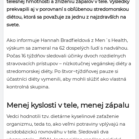
telesnej hmotnosti a zníženiu zápalov v tele. Výsledky
prekvapili aj v porovnaní s obľúbenou stredomorskou
diétou, ktorá sa považuje za jednu z najzdravších na
svete.
Ako informuje Hannah Bradfieldová z Men´s Health,
výskum sa zameral na 62 dospelých ľudí s nadváhou.
Počas 16 týždňov sledovali účinky dvoch rozdielnych
stravovacích prístupov – nízkotučnej vegánskej diéty a
stredomorskej diéty. Po štvor¬týždňovej pauze si
účastníci diéty vymenili, aby mohli slúžiť ako vlastná
kontrolná skupina.
Menej kyslosti v tele, menej zápalu
Vedci hodnotili tzv. dietárne kyselinové zaťaženie
organizmu, teda to, ako veľmi potraviny vplývajú na
acidobázickú rovnováhu v tele. Sledovali dva