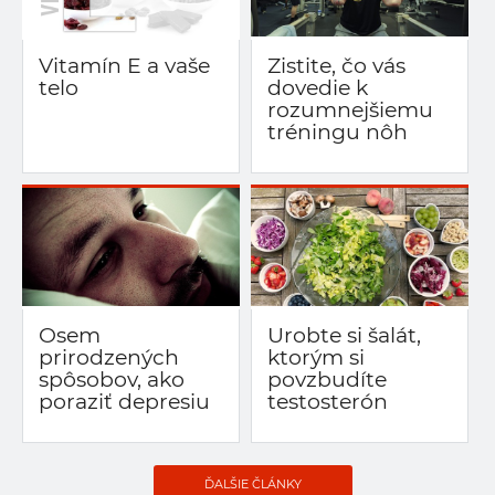
Vitamín E a vaše
Zistite, čo vás
telo
dovedie k
rozumnejšiemu
tréningu nôh
Osem
Urobte si šalát,
prirodzených
ktorým si
spôsobov, ako
povzbudíte
poraziť depresiu
testosterón
ĎALŠIE ČLÁNKY