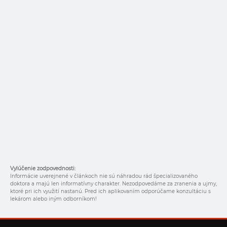
Vylúčenie zodpovednosti:
Informácie uverejnené v článkoch nie sú náhradou rád špecializovaného
doktora a majú len informatívny charakter. Nezodpovedáme za zranenia a ujmy,
ktoré pri ich využití nastanú. Pred ich aplikovaním odporúčame konzultáciu s
lekárom alebo iným odborníkom!