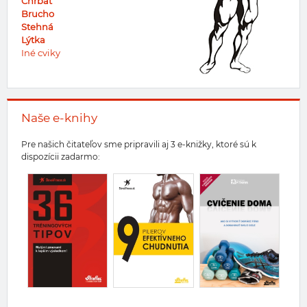
Chrbát
Brucho
Stehná
Lýtka
Iné cviky
Naše e-knihy
Pre našich čitateľov sme pripravili aj 3 e-knižky, ktoré sú k
dispozícii zadarmo: