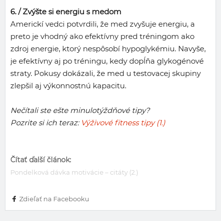
6. /
Zvýšte si energiu s medom
Americkí vedci potvrdili, že med zvyšuje energiu, a
preto je vhodný ako efektívny pred tréningom ako
zdroj energie, ktorý nespôsobí hypoglykémiu. Navyše,
je efektívny aj po tréningu, kedy dopĺňa glykogénové
straty. Pokusy dokázali, že med u testovacej skupiny
zlepšil aj výkonnostnú kapacitu.
Nečítali ste ešte minulotýždňové tipy?
Pozrite si ich teraz:
Výživové fitness tipy (1.)
Čítať ďalší článok:
Pondelková dávka motivácie – citáty (2.)
Zdieľať na Facebooku