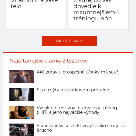
Vitamín E a vaše
Zistite, čo vás
telo
dovedie k
rozumnejšiemu
tréningu nôh
ĎALŠIE ČLÁNKY
Najčítanejšie články 2 týždňov
Aké zdraviu prospešné účinky má sex?
Štyri mýty o srvátkovom proteíne
Vysoko intenzívny intervalový tréning
(HIIT) a jeho najväčšie výhody
Skracovačky sú efektívnejšie ako stroje na
brucho