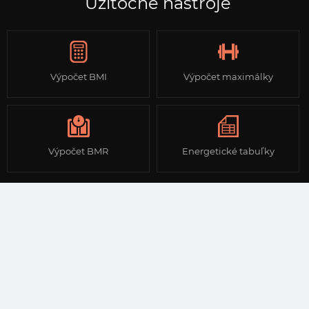
Užitočné nástroje
Výpočet BMI
Výpočet maximálky
Výpočet BMR
Energetické tabuľky