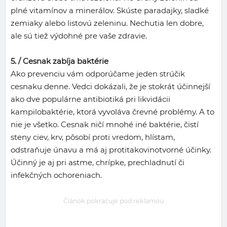
plné vitamínov a minerálov. Skúste paradajky, sladké
zemiaky alebo listovú zeleninu. Nechutia len dobre,
ale sú tiež výdohné pre vaše zdravie.
5. /
Cesnak zabíja baktérie
Ako prevenciu vám odporúčame jeden strúčik
cesnaku denne. Vedci dokázali, že je stokrát účinnejší
ako dve populárne antibiotiká pri likvidácii
kampilobaktérie, ktorá vyvoláva črevné problémy. A to
nie je všetko. Cesnak ničí mnohé iné baktérie, čistí
steny ciev, krv, pôsobí proti vredom, hlístam,
odstraňuje únavu a má aj protitakovinotvorné účinky.
Účinný je aj pri astme, chrípke, prechladnutí či
infekčných ochoreniach.
Článok pokračuje pod reklamou