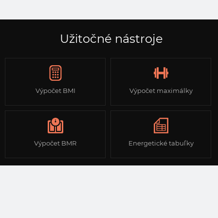
Užitočné nástroje
Výpočet BMI
Výpočet maximálky
Výpočet BMR
Energetické tabuľky