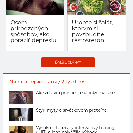
Osem
Urobte si šalát,
prirodzených
ktorým si
spôsobov, ako
povzbudíte
poraziť depresiu
testosterón
ĎALŠIE ČLÁNKY
Najčítanejšie články 2 týždňov
Aké zdraviu prospešné účinky má sex?
Štyri mýty o srvátkovom proteíne
Vysoko intenzívny intervalový tréning
(HIIT) a jeho najväčšie výhody