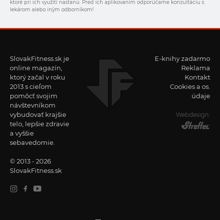
ktoré pri ich využití nastanú. Pred ich aplikovaním odporúčame konzultáciu s
lekárom alebo iným odborníkom!
SlovakFitness.sk je
E-knihy zadarmo
online magazín,
Reklama
ktorý začal v roku
Kontakt
2013 s cieľom
Cookies a os.
pomôcť svojim
údaje
návštevníkom
vybudovať krajšie
Webdesign:
telo, lepšie zdravie
a vyššie
sebavedomie.
© 2013 - 2026
SlovakFitness.sk