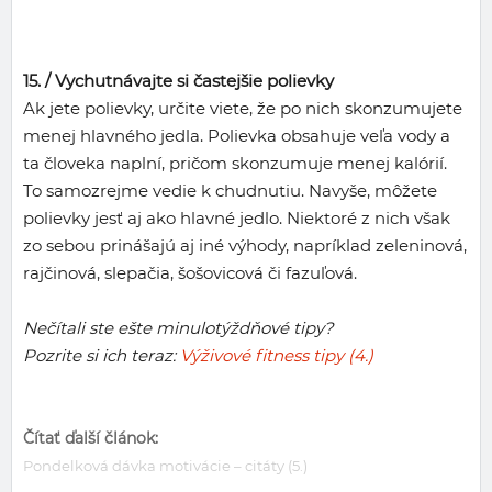
15. /
Vychutnávajte si častejšie polievky
Ak jete polievky, určite viete, že po nich skonzumujete
menej hlavného jedla. Polievka obsahuje veľa vody a
ta človeka naplní, pričom skonzumuje menej kalórií.
To samozrejme vedie k chudnutiu. Navyše, môžete
polievky jesť aj ako hlavné jedlo. Niektoré z nich však
zo sebou prinášajú aj iné výhody, napríklad zeleninová,
rajčinová, slepačia, šošovicová či fazuľová.
Nečítali ste ešte minulotýždňové tipy?
Pozrite si ich teraz:
Výživové fitness tipy (4.)
Čítať ďalší článok:
Pondelková dávka motivácie – citáty (5.)