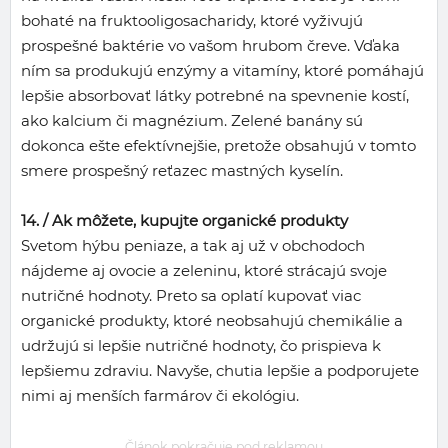
bohaté na fruktooligosacharidy, ktoré vyživujú
prospešné baktérie vo vašom hrubom čreve. Vďaka
ním sa produkujú enzýmy a vitamíny, ktoré pomáhajú
lepšie absorbovať látky potrebné na spevnenie kostí,
ako kalcium či magnézium. Zelené banány sú
dokonca ešte efektívnejšie, pretože obsahujú v tomto
smere prospešný reťazec mastných kyselín.
14. /
Ak môžete, kupujte organické produkty
Svetom hýbu peniaze, a tak aj už v obchodoch
nájdeme aj ovocie a zeleninu, ktoré strácajú svoje
nutričné hodnoty. Preto sa oplatí kupovať viac
organické produkty, ktoré neobsahujú chemikálie a
udržujú si lepšie nutričné hodnoty, čo prispieva k
lepšiemu zdraviu. Navyše, chutia lepšie a podporujete
nimi aj menších farmárov či ekológiu.
Článok pokračuje pod reklamou