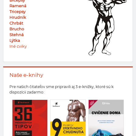
Bicepsy
Ramená
Tricepsy
Hrudník
Chrbát
Brucho
Stehná
Lýtka
Iné cviky
Naše e-knihy
Pre našich čitateľov sme pripravili aj 3 e-knižky, ktoré sú k
dispozícii zadarmo: