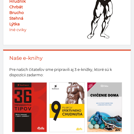
Hrudník
Chrbát
Brucho
Stehná
Lýtka
Iné cviky
Naše e-knihy
Pre našich čitateľov sme pripravili aj 3 e-knižky, ktoré sú k
dispozícii zadarmo: