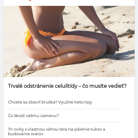
Trvalé odstránenie celulitídy – čo musíte vedieť?
Chcete sa zbaviť bruška? Využite tieto tipy
Čo škodí vášmu úsmevu?
Tri cviky s vlastnou váhou tela na pálenie tukov a
budovanie svalov