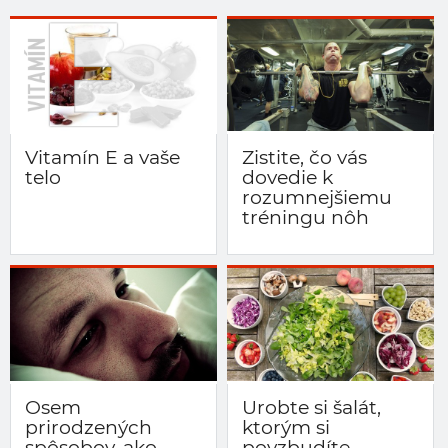
Vitamín E a vaše
Zistite, čo vás
telo
dovedie k
rozumnejšiemu
tréningu nôh
Osem
Urobte si šalát,
prirodzených
ktorým si
spôsobov, ako
povzbudíte