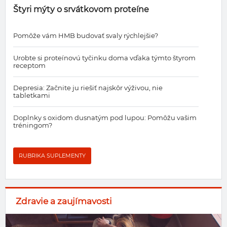
Štyri mýty o srvátkovom proteíne
Pomôže vám HMB budovať svaly rýchlejšie?
Urobte si proteínovú tyčinku doma vďaka týmto štyrom
receptom
Depresia: Začnite ju riešiť najskôr výživou, nie
tabletkami
Doplnky s oxidom dusnatým pod lupou: Pomôžu vašim
tréningom?
RUBRIKA SUPLEMENTY
Zdravie a zaujímavosti