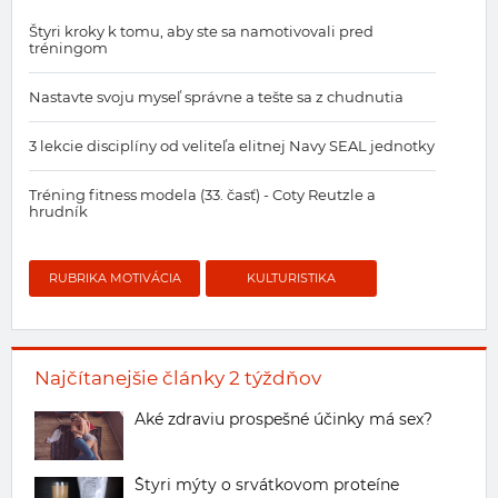
Štyri kroky k tomu, aby ste sa namotivovali pred
tréningom
Nastavte svoju myseľ správne a tešte sa z chudnutia
3 lekcie disciplíny od veliteľa elitnej Navy SEAL jednotky
Tréning fitness modela (33. časť) - Coty Reutzle a
hrudník
RUBRIKA MOTIVÁCIA
KULTURISTIKA
Najčítanejšie články 2 týždňov
Aké zdraviu prospešné účinky má sex?
Štyri mýty o srvátkovom proteíne