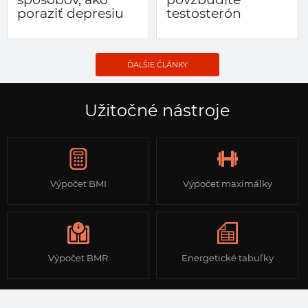
poraziť depresiu
testosterón
ĎALŠIE ČLÁNKY
Užitočné nástroje
Výpočet BMI
Výpočet maximálky
Výpočet BMR
Energetické tabuľky