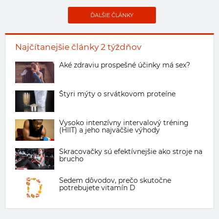
ĎALŠIE ČLÁNKY
Najčítanejšie články 2 týždňov
Aké zdraviu prospešné účinky má sex?
Štyri mýty o srvátkovom proteíne
Vysoko intenzívny intervalový tréning
(HIIT) a jeho najväčšie výhody
Skracovačky sú efektívnejšie ako stroje na
brucho
Sedem dôvodov, prečo skutočne
potrebujete vitamín D