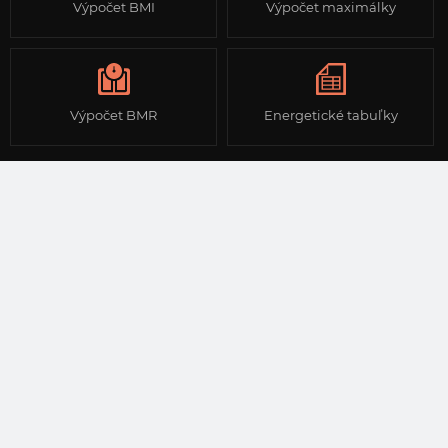
Výpočet BMI
Výpočet maximálky
Výpočet BMR
Energetické tabuľky