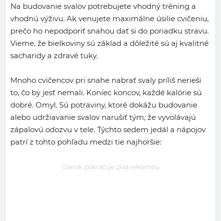
Na budovanie svalov potrebujete vhodný tréning a
vhodnú výživu. Ak venujete maximálne úsilie cvičeniu,
prečo ho nepodporiť snahou dať si do poriadku stravu.
Vieme, že bielkoviny sú základ a dôležité sú aj kvalitné
sacharidy a zdravé tuky.
Mnoho cvičencov pri snahe nabrať svaly príliš nerieši
to, čo by jesť nemali. Koniec koncov, každé kalórie sú
dobré. Omyl. Sú potraviny, ktoré dokážu budovanie
alebo udržiavanie svalov narušiť tým, že vyvolávajú
zápalovú odozvu v tele. Týchto sedem jedál a nápojov
patrí z tohto pohľadu medzi tie najhoršie:
Článok pokračuje pod reklamou