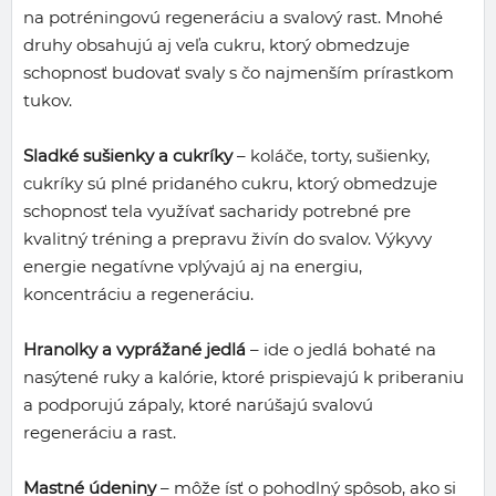
na potréningovú regeneráciu a svalový rast. Mnohé
druhy obsahujú aj veľa cukru, ktorý obmedzuje
schopnosť budovať svaly s čo najmenším prírastkom
tukov.
Sladké sušienky a cukríky
– koláče, torty, sušienky,
cukríky sú plné pridaného cukru, ktorý obmedzuje
schopnosť tela využívať sacharidy potrebné pre
kvalitný tréning a prepravu živín do svalov. Výkyvy
energie negatívne vplývajú aj na energiu,
koncentráciu a regeneráciu.
Hranolky a vyprážané jedlá
– ide o jedlá bohaté na
nasýtené ruky a kalórie, ktoré prispievajú k priberaniu
a podporujú zápaly, ktoré narúšajú svalovú
regeneráciu a rast.
Mastné údeniny
– môže ísť o pohodlný spôsob, ako si