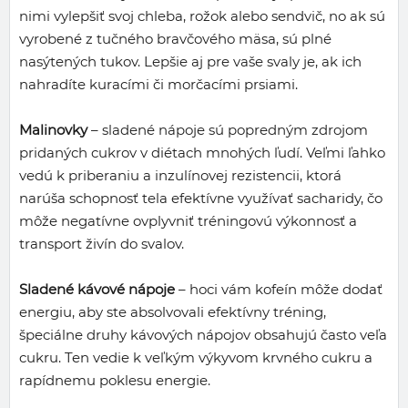
nimi vylepšiť svoj chleba, rožok alebo sendvič, no ak sú
vyrobené z tučného bravčového mäsa, sú plné
nasýtených tukov. Lepšie aj pre vaše svaly je, ak ich
nahradíte kuracími či morčacími prsiami.
Malinovky
– sladené nápoje sú popredným zdrojom
pridaných cukrov v diétach mnohých ľudí. Veľmi ľahko
vedú k priberaniu a inzulínovej rezistencii, ktorá
narúša schopnosť tela efektívne využívať sacharidy, čo
môže negatívne ovplyvniť tréningovú výkonnosť a
transport živín do svalov.
Sladené kávové nápoje
– hoci vám kofeín môže dodať
energiu, aby ste absolvovali efektívny tréning,
špeciálne druhy kávových nápojov obsahujú často veľa
cukru. Ten vedie k veľkým výkyvom krvného cukru a
rapídnemu poklesu energie.