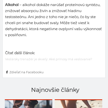
Alkohol
– alkohol dokáže narúšať proteínovú syntézu,
znižovať absorpciu živín a znižovať hladinu
testosteónu. Ani jedno z toho nie je niečo, čo by ste
chceli pri snahe budovať svaly. Môže tiež viesť k
dehydratácii, ktorá negatívne ovplyvní vašu výkonnosť
v posilňovni.
Čítať ďalší článok:
Veslársky trenažér je skvelý: Aké prínosy má veslovanie?
Zdieľať na Facebooku
Najnovšie články