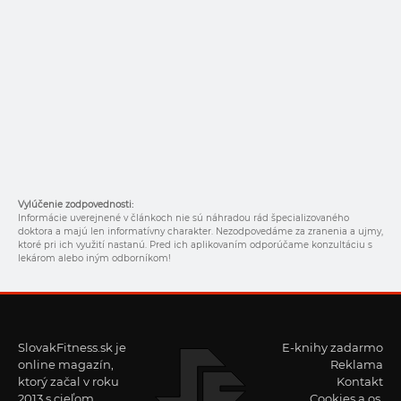
Vylúčenie zodpovednosti:
Informácie uverejnené v článkoch nie sú náhradou rád špecializovaného
doktora a majú len informatívny charakter. Nezodpovedáme za zranenia a ujmy,
ktoré pri ich využití nastanú. Pred ich aplikovaním odporúčame konzultáciu s
lekárom alebo iným odborníkom!
SlovakFitness.sk je
E-knihy zadarmo
online magazín,
Reklama
ktorý začal v roku
Kontakt
2013 s cieľom
Cookies a os.