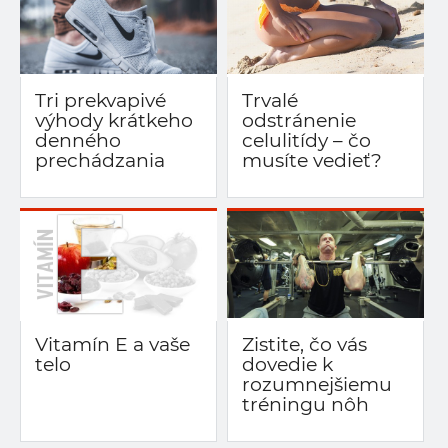
Tri prekvapivé
Trvalé
výhody krátkeho
odstránenie
denného
celulitídy – čo
prechádzania
musíte vedieť?
Vitamín E a vaše
Zistite, čo vás
telo
dovedie k
rozumnejšiemu
tréningu nôh