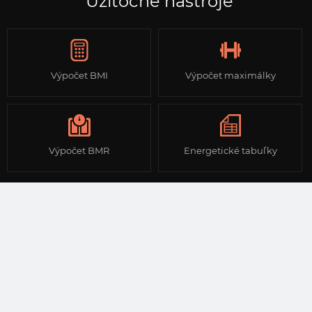
Užitočné nástroje
Výpočet BMI
Výpočet maximálky
Výpočet BMR
Energetické tabuľky