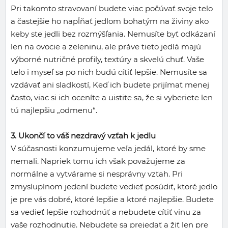
Pri takomto stravovaní budete viac počúvať svoje telo
a častejšie ho napĺňať jedlom bohatým na živiny ako
keby ste jedli bez rozmýšľania. Nemusíte byť odkázaní
len na ovocie a zeleninu, ale práve tieto jedlá majú
výborné nutričné profily, textúry a skvelú chuť. Vaše
telo i myseľ sa po nich budú cítiť lepšie. Nemusíte sa
vzdávať ani sladkostí, Keď ich budete prijímať menej
často, viac si ich oceníte a uistite sa, že si vyberiete len
tú najlepšiu „odmenu“.
3. Ukončí to váš nezdravý vzťah k jedlu
V súčasnosti konzumujeme veľa jedál, ktoré by sme
nemali. Napriek tomu ich však považujeme za
normálne a vytvárame si nesprávny vzťah. Pri
zmysluplnom jedení budete vedieť posúdiť, ktoré jedlo
je pre vás dobré, ktoré lepšie a ktoré najlepšie. Budete
sa vedieť lepšie rozhodnúť a nebudete cítiť vinu za
vaše rozhodnutie. Nebudete sa prejedať a žiť len pre