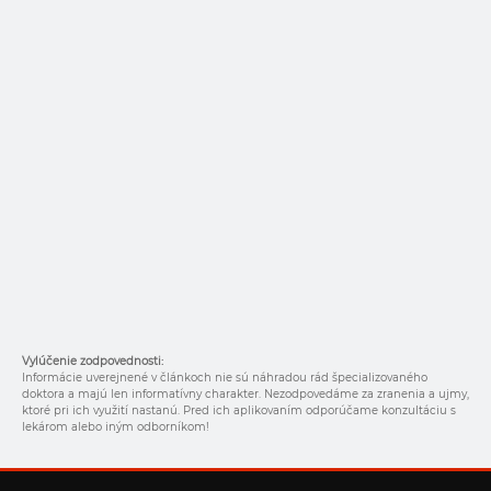
Vylúčenie zodpovednosti:
Informácie uverejnené v článkoch nie sú náhradou rád špecializovaného
doktora a majú len informatívny charakter. Nezodpovedáme za zranenia a ujmy,
ktoré pri ich využití nastanú. Pred ich aplikovaním odporúčame konzultáciu s
lekárom alebo iným odborníkom!