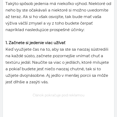
Takýto spôsob jedenia má niekoľko výhod. Niektoré od
neho by ste očakávali a niektoré si možno uvedomíte
až teraz. Ak si ho však osvojíte, tak bude mať vaša
výživa väčší zmysel a vy z toho budete čerpať
napríklad nasledujúce prospešné účinky:
1. Začnete si jedenie viac užívať
Keď využijete čas na to, aby sa ste sa naozaj sústredili
na každé sústo, začnete pozornejšie vnímať chuť a
textúru jedál. Naučíte sa viac o jedlách, ktoré milujete
a pokiaľ budete jesť niečo naozaj chutné, tak si to
užijete dvojnásobne. Aj jedlo v menšej porcii sa môže
jesť dlhšie a zasýti vás.
Článok pokračuje pod reklamou