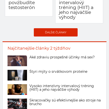
povzbudíte
intervalový
testosterón
tréning (HIIT) a
jeho najväčšie
výhody
ĎALŠIE ČLÁNKY
Najčítanejšie články 2 týždňov
Aké zdraviu prospešné účinky má sex?
Štyri mýty o srvátkovom proteíne
Vysoko intenzívny intervalový tréning
(HIIT) a jeho najväčšie výhody
Skracovačky sú efektívnejšie ako stroje na
brucho