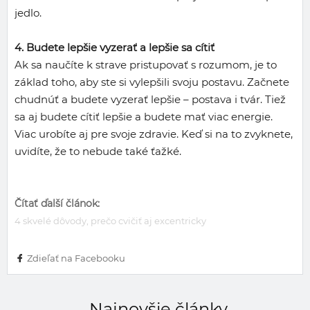
jedlo.
4. Budete lepšie vyzerať a lepšie sa cítiť
Ak sa naučíte k strave pristupovať s rozumom, je to
základ toho, aby ste si vylepšili svoju postavu. Začnete
chudnúť a budete vyzerať lepšie – postava i tvár. Tiež
sa aj budete cítiť lepšie a budete mať viac energie.
Viac urobíte aj pre svoje zdravie. Keď si na to zvyknete,
uvidíte, že to nebude také ťažké.
Čítať ďalší článok:
4 skvelé dôvody, prečo cvičiť aj excentricky
Zdieľať na Facebooku
Najnovšie články