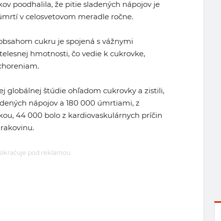
v poodhalila, že pitie sladených nápojov je
mrtí v celosvetovom meradle ročne.
obsahom cukru je spojená s vážnymi
telesnej hmotnosti, čo vedie k cukrovke,
choreniam.
ej globálnej štúdie ohľadom cukrovky a zistili,
adených nápojov a 180 000 úmrtiami, z
vkou, 44 000 bolo z kardiovaskulárnych príčin
 rakovinu.
okračuje pod reklamou