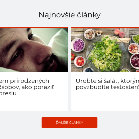
Najnovšie články
em prirodzených
Urobte si šalát, ktorý
ôsobov, ako poraziť
povzbudíte testoster
presiu
ĎALŠIE ČLÁNKY