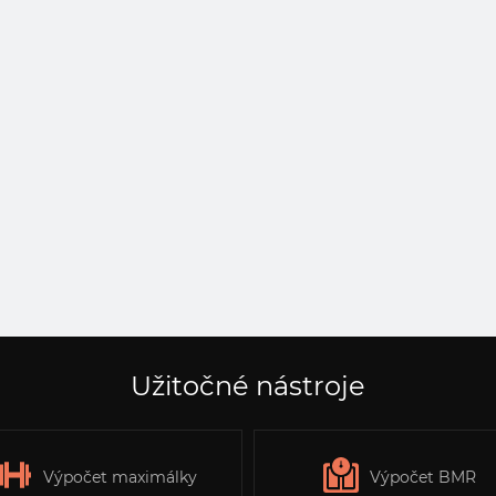
Užitočné nástroje
Výpočet maximálky
Výpočet BMR