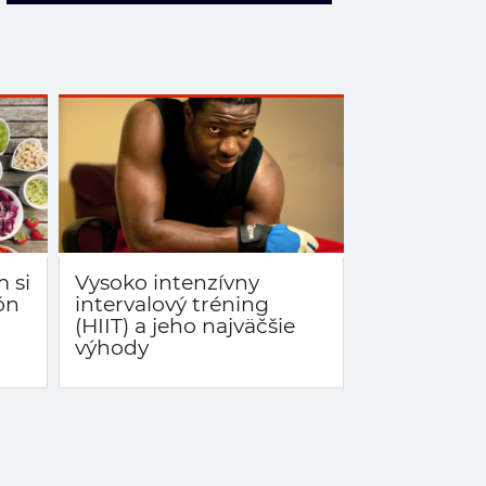
m si
Vysoko intenzívny
ón
intervalový tréning
(HIIT) a jeho najväčšie
výhody