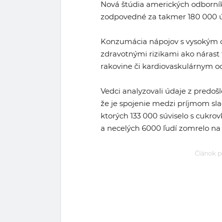
Nová štúdia amerických odborníko
zodpovedné za takmer 180 000 ú
Konzumácia nápojov s vysokým 
zdravotnými rizikami ako nárast 
rakovine či kardiovaskulárnym o
Vedci analyzovali údaje z predošl
že je spojenie medzi príjmom sl
ktorých 133 000 súviselo s cukro
a necelých 6000 ľudí zomrelo na
Článok p