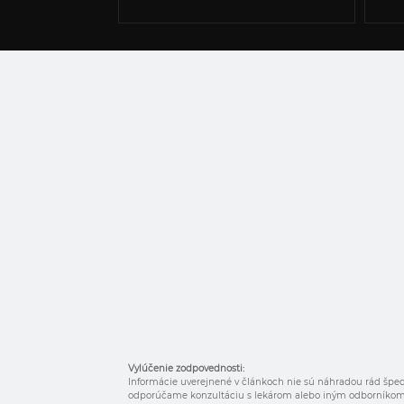
Vylúčenie zodpovednosti:
Informácie uverejnené v článkoch nie sú náhradou rád špeci
odporúčame konzultáciu s lekárom alebo iným odborníkom