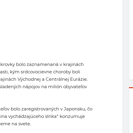
cukrovky bolo zaznamenaná v krajinách
lasti, kým srdcovocievne choroby boli
ajinách Východnej a Centrálnej Eurázie.
m sladených nápojov na milión obyvateľov
eľov bolo zaregistrovaných v Japonsku, čo
ajina vychádzajúceho slnka“ konzumuje
eme na svete.