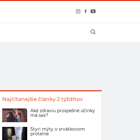
Najčítanejšie články 2 týždňov
Aké zdraviu prospešné účinky
má sex?
Štyri mýty o srvátkovom
proteíne