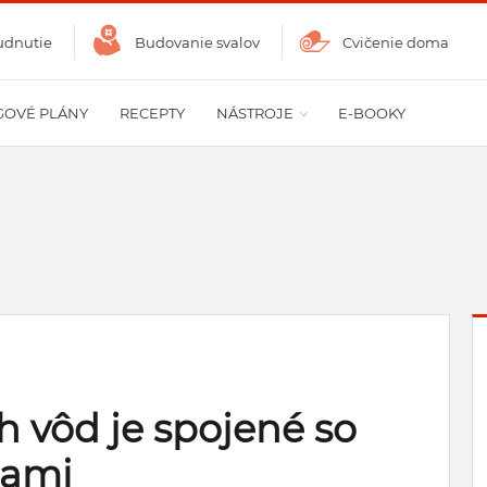
udnutie
Budovanie svalov
Cvičenie doma
GOVÉ PLÁNY
RECEPTY
NÁSTROJE
E-BOOKY
h vôd je spojené so
iami