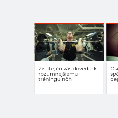
Zistite, čo vás dovedie k
Os
rozumnejšiemu
sp
tréningu nôh
de