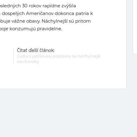
sledných 30 rokov rapídne zvýšila
 dospelých Američanov dokonca patria k
obuje vážne obavy. Náchylnejší sú pritom
ápoje konzumujú pravidelne.
Čítať ďalší článok:
Ľudia s jablkovou postavou sú náchylnejší
na choroby