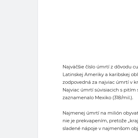
Najväčšie číslo úmrtí z dôvodu 
Latinskej Ameriky a karibskej ob
zodpovedná za najviac úmrtí v kr
Najviac úmrtí súvisiacich s pití
zaznamenalo Mexiko (318/mil.).
Najmenej úmrtí na milión obyvat
nie je prekvapením, pretože „kr
sladené nápoje v najmenšom obj