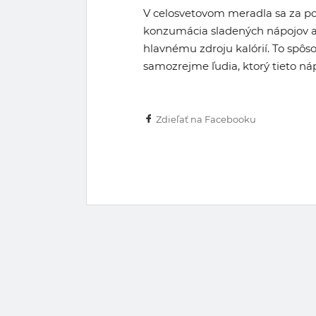
V celosvetovom meradla sa za po
konzumácia sladených nápojov a
hlavnému zdroju kalórií. To spôs
samozrejme ľudia, ktorý tieto n
Zdieľať na Facebooku