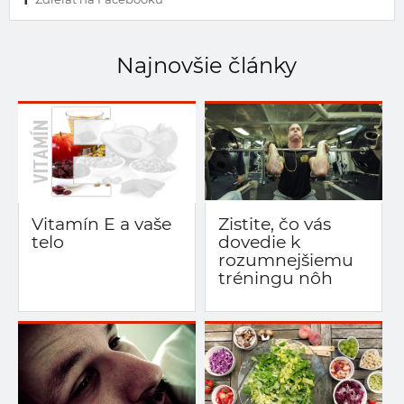
Najnovšie články
Vitamín E a vaše
Zistite, čo vás
telo
dovedie k
rozumnejšiemu
tréningu nôh