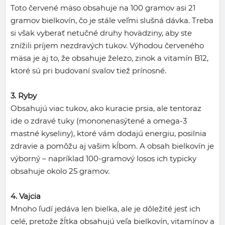
Toto červené mäso obsahuje na 100 gramov asi 21
gramov bielkovín, čo je stále veľmi slušná dávka. Treba
si však vyberať netučné druhy hovädziny, aby ste
znížili príjem nezdravých tukov. Výhodou červeného
mäsa je aj to, že obsahuje železo, zinok a vitamín B12,
ktoré sú pri budovaní svalov tiež prínosné.
3. Ryby
Obsahujú viac tukov, ako kuracie prsia, ale tentoraz
ide o zdravé tuky (mononenasýtené a omega-3
mastné kyseliny), ktoré vám dodajú energiu, posilnia
zdravie a pomôžu aj vašim kĺbom. A obsah bielkovín je
výborný – napríklad 100-gramový losos ich typicky
obsahuje okolo 25 gramov.
4. Vajcia
Mnoho ľudí jedáva len bielka, ale je dôležité jesť ich
celé, pretože žĺtka obsahujú veľa bielkovín, vitamínov a