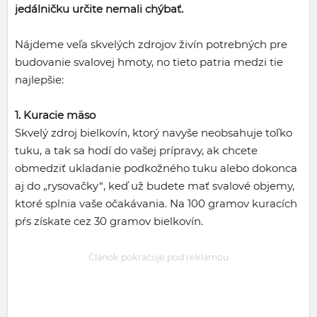
jedálničku určite nemali chýbať.
Nájdeme veľa skvelých zdrojov živín potrebných pre
budovanie svalovej hmoty, no tieto patria medzi tie
najlepšie:
1. Kuracie mäso
Skvelý zdroj bielkovín, ktorý navyše neobsahuje toľko
tuku, a tak sa hodí do vašej prípravy, ak chcete
obmedziť ukladanie podkožného tuku alebo dokonca
aj do „rysovačky“, keď už budete mať svalové objemy,
ktoré splnia vaše očakávania. Na 100 gramov kuracích
pŕs získate cez 30 gramov bielkovín.
Článok pokračuje pod reklamou