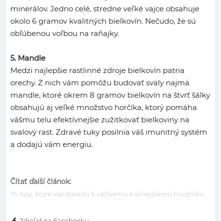
minerálov. Jedno celé, stredne veľké vajce obsahuje
okolo 6 gramov kvalitných bielkovín. Nečudo, že sú
obľúbenou voľbou na raňajky.
5. Mandle
Medzi najlepšie rastlinné zdroje bielkovín patria
orechy. Z nich vám pomôžu budovať svaly najmä
mandle, ktoré okrem 8 gramov bielkovín na štvrť šálky
obsahujú aj veľké množstvo horčíka, ktorý pomáha
vášmu telu efektívnejšie zužitkovať bielkoviny na
svalový rast. Zdravé tuky posilnia váš imunitný systém
a dodajú vám energiu.
Čítať ďalší článok:
Tri tipy, ktoré vás dovedú k väčšiemu a silnejšiemu hrudníku
Zdieľať na Facebooku