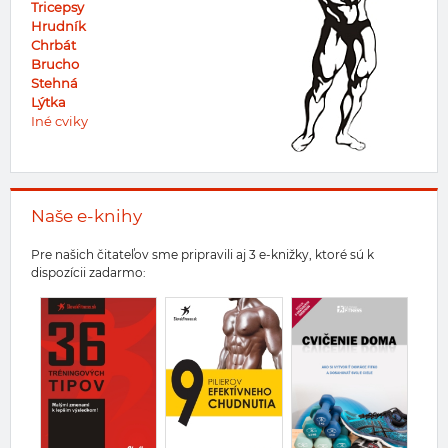
Tricepsy
Hrudník
Chrbát
Brucho
Stehná
Lýtka
Iné cviky
Naše e-knihy
Pre našich čitateľov sme pripravili aj 3 e-knižky, ktoré sú k
dispozícii zadarmo: