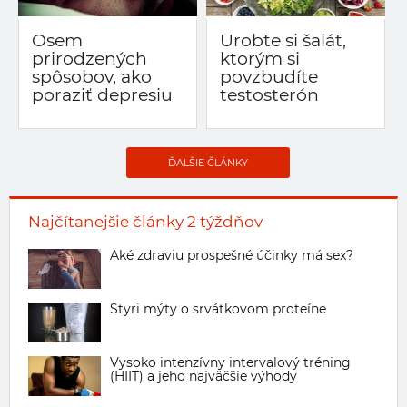
Osem
Urobte si šalát,
prirodzených
ktorým si
spôsobov, ako
povzbudíte
poraziť depresiu
testosterón
ĎALŠIE ČLÁNKY
Najčítanejšie články 2 týždňov
Aké zdraviu prospešné účinky má sex?
Štyri mýty o srvátkovom proteíne
Vysoko intenzívny intervalový tréning
(HIIT) a jeho najväčšie výhody