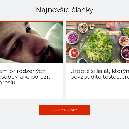
Najnovšie články
em prirodzených
Urobte si šalát, ktorý
ôsobov, ako poraziť
povzbudíte testoster
presiu
ĎALŠIE ČLÁNKY