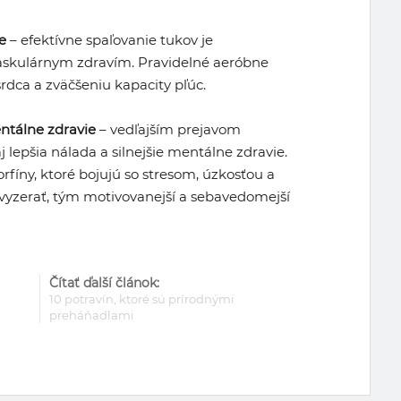
e
– efektívne spaľovanie tukov je
skulárnym zdravím. Pravidelné aeróbne
srdca a zväčšeniu kapacity pľúc.
entálne zdravie
– vedľajším prejavom
j lepšia nálada a silnejšie mentálne zdravie.
orfíny, ktoré bojujú so stresom, úzkosťou a
 vyzerať, tým motivovanejší a sebavedomejší
Čítať ďalší článok:
10 potravín, ktoré sú prírodnými
preháňadlami