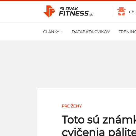
Ch
ČLÁNKY
DATABÁZA CVIKOV
TRÉNIN
PRE ŽENY
Toto sú známk
cvičenia pálit