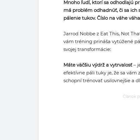
Mnoho ľudí, ktorí sa odhodlajú pr
má problém odhadnúť, či sa ich s
pálenie tukov. Číslo na váhe váha
Jarrod Nobbe z Eat This, Not That
vám tréning prináša vytúžené pál
svojej transformácie:
Máte väčšiu výdrž a vytrvalosť
– j
efektívne páli tuky je, že sa vám 
schopní trénovať usilovnejšie a dl
Článok p