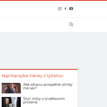
Najčítanejšie články 2 týždňov
Aké zdraviu prospešné účinky
má sex?
Štyri mýty o srvátkovom
proteíne