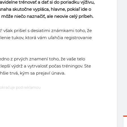
avidelne trénovať a dať si do poriadku výživu,
naha skutočne vypláca, hlavne, pokiaľ ide o
 môže niečo naznačiť, ale neovie celý príbeh.
! však prišiel s desiatimi známkami toho, že
enie tukov, ktorá vám uľahčia registrovanie
edno z prvých znamení toho, že vaše telo
zlepší výdrž a vytrvalosť počas tréningov. Ste
hšie trvá, kým sa prejaví únava.
okračuje pod reklamou