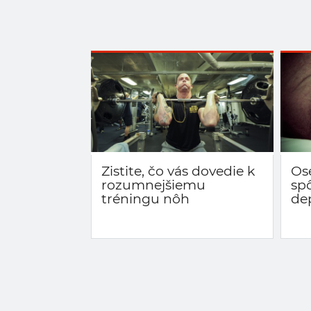
Zistite, čo vás dovedie k
Os
rozumnejšiemu
sp
tréningu nôh
de