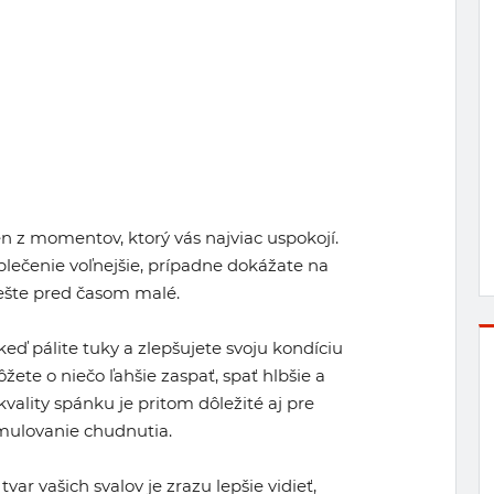
en z momentov, ktorý vás najviac uspokojí.
oblečenie voľnejšie, prípadne dokážate na
 ešte pred časom malé.
keď pálite tuky a zlepšujete svoju kondíciu
ete o niečo ľahšie zaspať, spať hlbšie a
kvality spánku je pritom dôležité aj pre
imulovanie chudnutia.
tvar vašich svalov je zrazu lepšie vidieť,