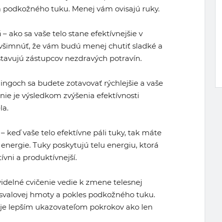
a podkožného tuku. Menej vám ovisajú ruky.
á
– ako sa vaše telo stane efektívnejšie v
 všimnúť, že vám budú menej chutiť sladké a
stavujú zástupcov nezdravých potravín.
ingoch sa budete zotavovať rýchlejšie a vaše
nie je výsledkom zvýšenia efektívnosti
la.
– keď vaše telo efektívne páli tuky, tak máte
energie. Tuky poskytujú telu energiu, ktorá
vni a produktívnejší.
idelné cvičenie vedie k zmene telesnej
 svalovej hmoty a pokles podkožného tuku.
je lepším ukazovateľom pokrokov ako len