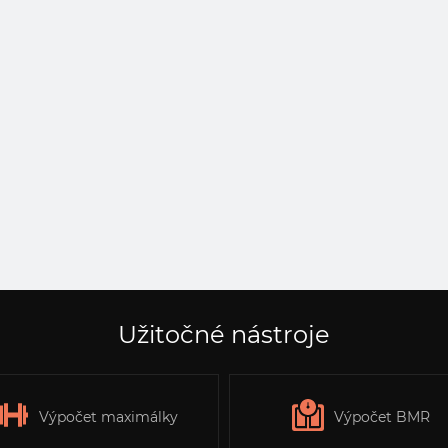
Užitočné nástroje
Výpočet maximálky
Výpočet BMR