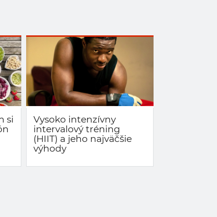
m si
Vysoko intenzívny
ón
intervalový tréning
(HIIT) a jeho najväčšie
výhody