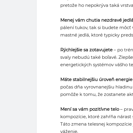
pretože ho nepokrýva taká vrstv
Menej vám chutia nezdravé jedl
pálení tukov, tak si budete môcť
mastné jedlá, ktoré typicky pred
Rýchlejšie sa zotavujete
– po trén
svaly nebudú také boľavé. Zlepše
energetických systémov vášho te
Máte stabilnejšiu úroveň energie
počas dňa vyrovnanejšiu hladinu 
pomôže k tomu, že zostanete aktí
Mení sa vám pozitívne telo
– prav
kompozície, ktoré zahŕňa nárast
Táto zmena telesnej kompozície 
váženie.