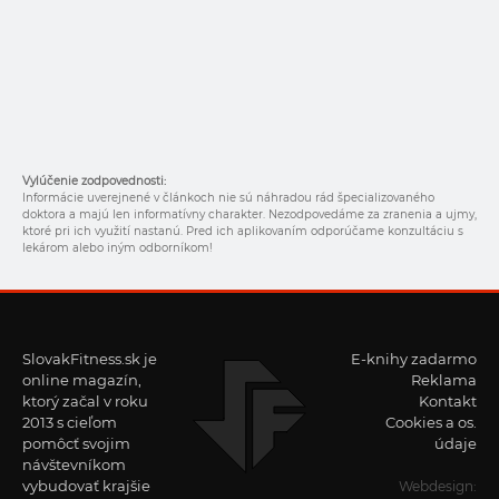
Vylúčenie zodpovednosti:
Informácie uverejnené v článkoch nie sú náhradou rád špecializovaného
doktora a majú len informatívny charakter. Nezodpovedáme za zranenia a ujmy,
ktoré pri ich využití nastanú. Pred ich aplikovaním odporúčame konzultáciu s
lekárom alebo iným odborníkom!
SlovakFitness.sk je
E-knihy zadarmo
online magazín,
Reklama
ktorý začal v roku
Kontakt
2013 s cieľom
Cookies a os.
pomôcť svojim
údaje
návštevníkom
vybudovať krajšie
Webdesign: