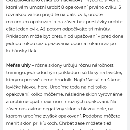
ktorá vám umožní urobiť 8 opakovaní prvého cviku. S
rovnakou váhou prejdite na ďalší cvik, urobte
maximum opakovaní a na záver bez prestávky urobte
ešte jeden cvik. Až potom odpočívajte tri minúty.
Príkladom môže byť presun od upažovaní v predklone
jednou rukou cez upažovania oboma rukami až po
kubánsky tlak.
Meňte uhly
– rôzne sklony určujú rôznu náročnosť
tréningu. jednoduchým príkladom sú tlaky na lavičke,
ktorými precvičujeme hrudník. Najťažšie sú na šikmej
lavičke hlavou hore. Urobíme teda na nej toľko
opakovaní, koľko môžeme, následne sklon vyrovnáme
a urobíme opäť maximum možných opakovaní. Na
záver nastavíme negatívny sklon s hlavou dole, na
ktorom urobíme zvyšok opakovaní. Podobne môžete
meniť sklon pri kľukoch. Chrbát zase môžete tiež