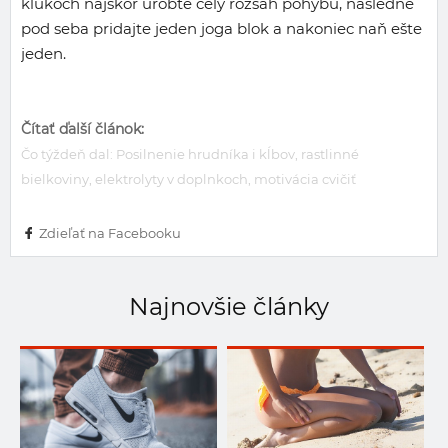
kľukoch najskôr urobte celý rozsah pohybu, následne
pod seba pridajte jeden joga blok a nakoniec naň ešte
jeden.
Čítať ďalší článok:
Čo týždeň dal: Posilnenie hrudníka i kĺbov, rastlinné
bielkoviny, elektrolyty v doplnkoch, motivácia cvičiť
Zdieľať na Facebooku
Najnovšie články