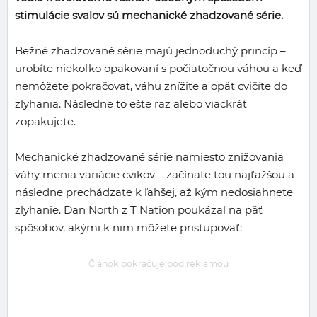
stimulácie svalov sú mechanické zhadzované série.
Bežné zhadzované série majú jednoduchý princíp –
urobíte niekoľko opakovaní s počiatočnou váhou a keď
nemôžete pokračovať, váhu znížite a opäť cvičíte do
zlyhania. Následne to ešte raz alebo viackrát
zopakujete.
Mechanické zhadzované série namiesto znižovania
váhy menia variácie cvikov – začínate tou najťažšou a
následne prechádzate k ľahšej, až kým nedosiahnete
zlyhanie. Dan North z T Nation poukázal na päť
spôsobov, akými k nim môžete pristupovať:
Článok pokračuje pod reklamou