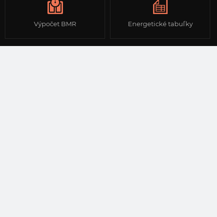
Výpočet BMR
Energetické tabuľky