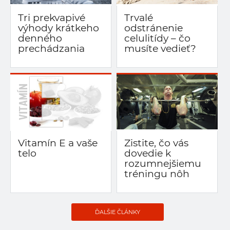
Tri prekvapivé
Trvalé
výhody krátkeho
odstránenie
denného
celulitídy – čo
prechádzania
musíte vedieť?
Vitamín E a vaše
Zistite, čo vás
telo
dovedie k
rozumnejšiemu
tréningu nôh
ĎALŠIE ČLÁNKY