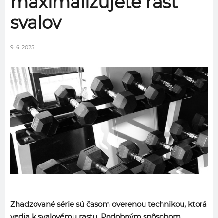
maximalizujete rast
svalov
9. 6. 2025
Zhadzované série sú časom overenou technikou, ktorá
vedia k svalovému rastu. Podobným spôsobom