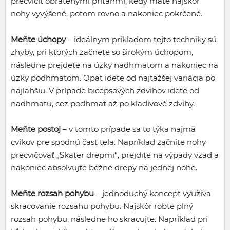
precvičiť obrátenými príťahmi, kedy máte najskôr
nohy vyvýšené, potom rovno a nakoniec pokrčené.
Meňte úchopy
– ideálnym príkladom tejto techniky sú
zhyby, pri ktorých začnete so širokým úchopom,
následne prejdete na úzky nadhmatom a nakoniec na
úzky podhmatom. Opäť idete od najťažšej variácia po
najľahšiu. V prípade bicepsových zdvihov idete od
nadhmatu, cez podhmat až po kladivové zdvihy.
Meňte postoj
– v tomto prípade sa to týka najmä
cvikov pre spodnú časť tela. Napríklad začnite nohy
precvičovať „Skater drepmi“, prejdite na výpady vzad a
nakoniec absolvujte bežné drepy na jednej nohe.
Meňte rozsah pohybu
– jednoduchý koncept využíva
skracovanie rozsahu pohybu. Najskôr robte plný
rozsah pohybu, následne ho skracujte. Napríklad pri