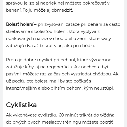
správou je, že aj napriek nej môžete pokračovať v
behaní. To ju môže aj obmedziť.
Bolesť holení
– pri zvyšovaní záťaže pri behaní sa často
stretávame s bolesťou holení, ktorá vyplýva z
opakovaných nárazov chodidiel o zem, ktoré svaly
zaťažujú dva až trikrát viac, ako pri chôdzi.
Preto je dobre myslieť pri behaní, ktoré významne
zaťažuje kĺby, aj na regeneráciu. Ak nechcete byť
pasívni, môžete raz za čas beh vystriedať chôdzou. Ak
už pociťujete bolesť, mali by ste počkať s
intenzívnejším alebo dlhším behom, kým neustúpi.
Cyklistika
Ak vykonávate cyklistiku 60 minút trikrát do týždňa,
do prvých dvoch mesiacov tréningu môžete pocítiť