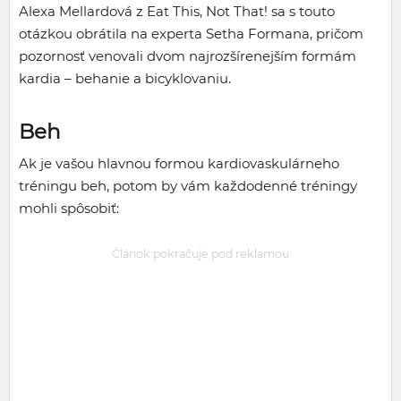
Alexa Mellardová z Eat This, Not That! sa s touto
otázkou obrátila na experta Setha Formana, pričom
pozornosť venovali dvom najrozšírenejším formám
kardia – behanie a bicyklovaniu.
Beh
Ak je vašou hlavnou formou kardiovaskulárneho
tréningu beh, potom by vám každodenné tréningy
mohli spôsobiť:
Článok pokračuje pod reklamou