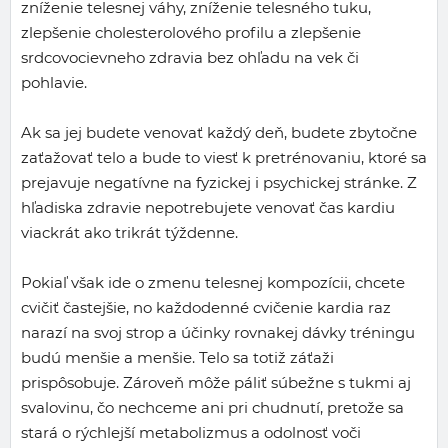
zníženie telesnej váhy, zníženie telesného tuku,
zlepšenie cholesterolového profilu a zlepšenie
srdcovocievneho zdravia bez ohľadu na vek či
pohlavie.
Ak sa jej budete venovať každý deň, budete zbytočne
zaťažovať telo a bude to viesť k pretrénovaniu, ktoré sa
prejavuje negatívne na fyzickej i psychickej stránke. Z
hľadiska zdravie nepotrebujete venovať čas kardiu
viackrát ako trikrát týždenne.
Pokiaľ však ide o zmenu telesnej kompozícii, chcete
cvičiť častejšie, no každodenné cvičenie kardia raz
narazí na svoj strop a účinky rovnakej dávky tréningu
budú menšie a menšie. Telo sa totiž záťaži
prispôsobuje. Zároveň môže páliť súbežne s tukmi aj
svalovinu, čo nechceme ani pri chudnutí, pretože sa
stará o rýchlejší metabolizmus a odolnosť voči