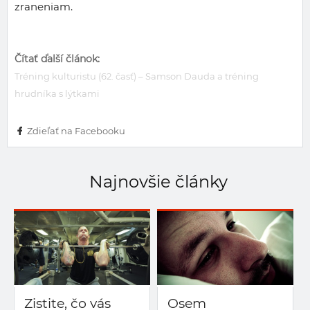
zraneniam.
Čítať ďalší článok:
Tréning kulturistu (62. časť) – Samson Dauda a tréning
hrudníka s lýtkami
Zdieľať na Facebooku
Najnovšie články
Zistite, čo vás
Osem