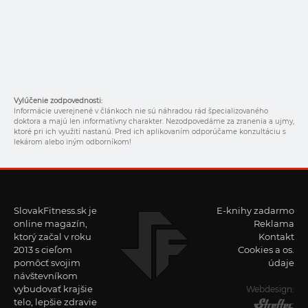
Vylúčenie zodpovednosti:
Informácie uverejnené v článkoch nie sú náhradou rád špecializovaného
doktora a majú len informatívny charakter. Nezodpovedáme za zranenia a ujmy,
ktoré pri ich využití nastanú. Pred ich aplikovaním odporúčame konzultáciu s
lekárom alebo iným odborníkom!
SlovakFitness.sk je
E-knihy zadarmo
online magazín,
Reklama
ktorý začal v roku
Kontakt
2013 s cieľom
Cookies a os.
pomôcť svojim
údaje
návštevníkom
vybudovať krajšie
Webdesign:
telo, lepšie zdravie