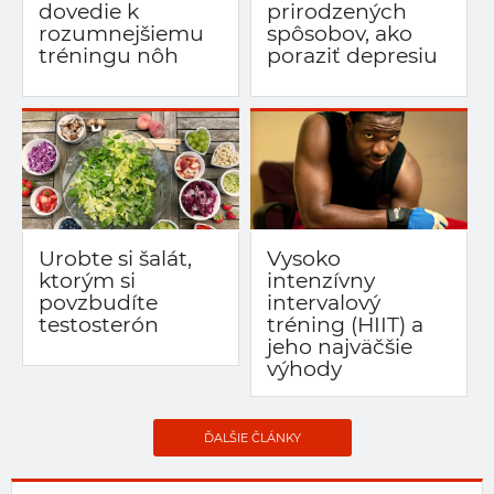
dovedie k
prirodzených
rozumnejšiemu
spôsobov, ako
tréningu nôh
poraziť depresiu
Urobte si šalát,
Vysoko
ktorým si
intenzívny
povzbudíte
intervalový
testosterón
tréning (HIIT) a
jeho najväčšie
výhody
ĎALŠIE ČLÁNKY