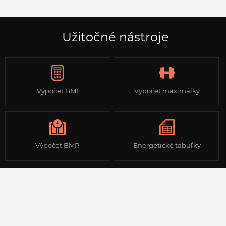
Užitočné nástroje
Výpočet BMI
Výpočet maximálky
Výpočet BMR
Energetické tabuľky