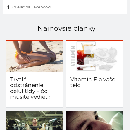
Zdieľať na Facebooku
Najnovšie články
Trvalé
Vitamín E a vaše
odstránenie
telo
celulitídy – čo
musíte vedieť?