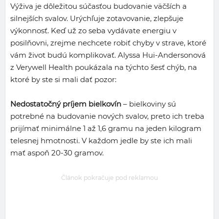
Výživa je dôležitou súčasťou budovanie väčších a
silnejších svalov. Urýchľuje zotavovanie, zlepšuje
výkonnosť. Keď už zo seba vydávate energiu v
posilňovni, zrejme nechcete robiť chyby v strave, ktoré
vám život budú komplikovať. Alyssa Hui-Andersonová
z Verywell Health poukázala na týchto šesť chýb, na
ktoré by ste si mali dať pozor:
Nedostatočný príjem bielkovín
– bielkoviny sú
potrebné na budovanie nových svalov, preto ich treba
prijímať minimálne 1 až 1,6 gramu na jeden kilogram
telesnej hmotnosti. V každom jedle by ste ich mali
mať aspoň 20-30 gramov.
Článok pokračuje pod reklamou