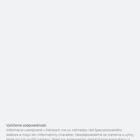
Vylúčenie zodpovednosti:
Informácie uverejnené v článkoch nie sú náhradou rád špecializovaného
doktora a majú len informatívny charakter. Nezodpovedáme za zranenia a ujmy,
ktoré pri ich využití nastanú. Pred ich aplikovaním odporúčame konzultáciu s