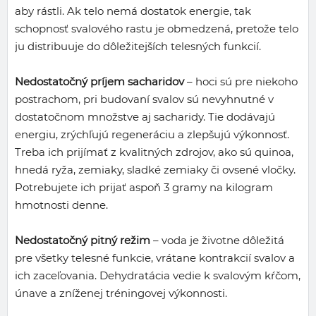
aby rástli. Ak telo nemá dostatok energie, tak
schopnosť svalového rastu je obmedzená, pretože telo
ju distribuuje do dôležitejších telesných funkcií.
Nedostatočný príjem sacharidov
– hoci sú pre niekoho
postrachom, pri budovaní svalov sú nevyhnutné v
dostatočnom množstve aj sacharidy. Tie dodávajú
energiu, zrýchľujú regeneráciu a zlepšujú výkonnosť.
Treba ich prijímať z kvalitných zdrojov, ako sú quinoa,
hnedá ryža, zemiaky, sladké zemiaky či ovsené vločky.
Potrebujete ich prijať aspoň 3 gramy na kilogram
hmotnosti denne.
Nedostatočný pitný režim
– voda je životne dôležitá
pre všetky telesné funkcie, vrátane kontrakcií svalov a
ich zaceľovania. Dehydratácia vedie k svalovým kŕčom,
únave a zníženej tréningovej výkonnosti.