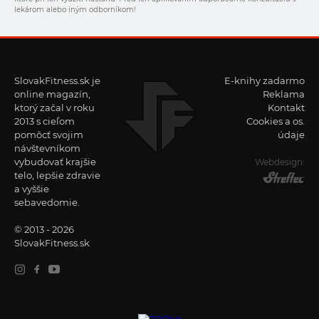
lekárom alebo iným odborníkom!
SlovakFitness.sk je
E-knihy zadarmo
online magazín,
Reklama
ktorý začal v roku
Kontakt
2013 s cieľom
Cookies a os.
pomôcť svojim
údaje
návštevníkom
vybudovať krajšie
Webdesign:
telo, lepšie zdravie
a vyššie
sebavedomie.
© 2013 - 2026
SlovakFitness.sk