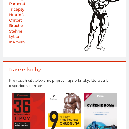
Ramená
Tricepsy
Hrudník
Chrbát
Brucho
Stehná
Lýtka
Iné cviky
Naše e-knihy
Pre našich čitateľov sme pripravili aj 3 e-knižky, ktoré sú k
dispozícii zadarmo: