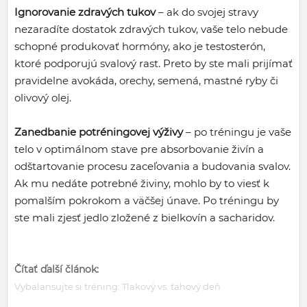
Ignorovanie zdravých tukov
– ak do svojej stravy
nezaradíte dostatok zdravých tukov, vaše telo nebude
schopné produkovať hormóny, ako je testosterón,
ktoré podporujú svalový rast. Preto by ste mali prijímať
pravidelne avokáda, orechy, semená, mastné ryby či
olivový olej.
Zanedbanie potréningovej výživy
– po tréningu je vaše
telo v optimálnom stave pre absorbovanie živín a
odštartovanie procesu zaceľovania a budovania svalov.
Ak mu nedáte potrebné živiny, mohlo by to viesť k
pomalším pokrokom a väčšej únave. Po tréningu by
ste mali zjesť jedlo zložené z bielkovín a sacharidov.
Čítať ďalší článok:
Vybalansujte si tréning: Tlakový vs. ťahový deň