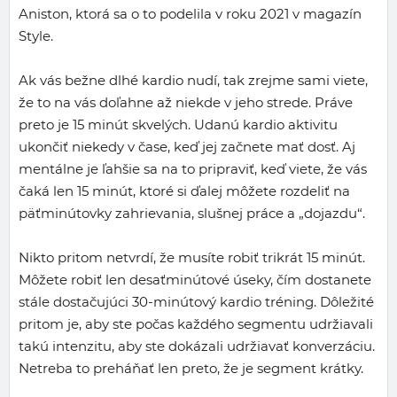
Aniston, ktorá sa o to podelila v roku 2021 v magazín
Style.
Ak vás bežne dlhé kardio nudí, tak zrejme sami viete,
že to na vás doľahne až niekde v jeho strede. Práve
preto je 15 minút skvelých. Udanú kardio aktivitu
ukončiť niekedy v čase, keď jej začnete mať dosť. Aj
mentálne je ľahšie sa na to pripraviť, keď viete, že vás
čaká len 15 minút, ktoré si ďalej môžete rozdeliť na
päťminútovky zahrievania, slušnej práce a „dojazdu“.
Nikto pritom netvrdí, že musíte robiť trikrát 15 minút.
Môžete robiť len desaťminútové úseky, čím dostanete
stále dostačujúci 30-minútový kardio tréning. Dôležité
pritom je, aby ste počas každého segmentu udržiavali
takú intenzitu, aby ste dokázali udržiavať konverzáciu.
Netreba to preháňať len preto, že je segment krátky.