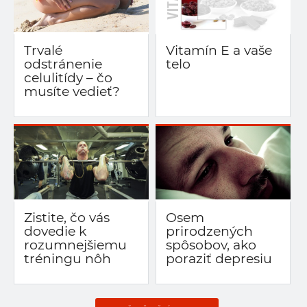
Trvalé
Vitamín E a vaše
odstránenie
telo
celulitídy – čo
musíte vedieť?
Zistite, čo vás
Osem
dovedie k
prirodzených
rozumnejšiemu
spôsobov, ako
tréningu nôh
poraziť depresiu