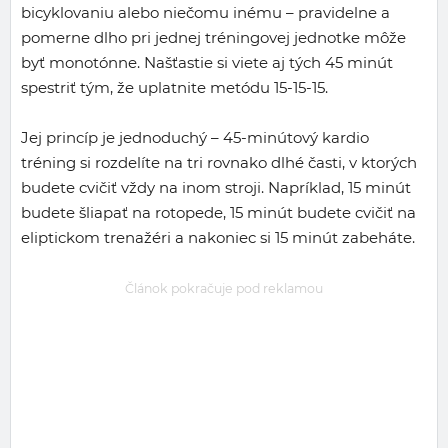
bicyklovaniu alebo niečomu inému – pravidelne a
pomerne dlho pri jednej tréningovej jednotke môže
byť monotónne. Našťastie si viete aj tých 45 minút
spestriť tým, že uplatnite metódu 15-15-15.
Jej princíp je jednoduchý – 45-minútový kardio
tréning si rozdelíte na tri rovnako dlhé časti, v ktorých
budete cvičiť vždy na inom stroji. Napríklad, 15 minút
budete šliapať na rotopede, 15 minút budete cvičiť na
eliptickom trenažéri a nakoniec si 15 minút zabeháte.
Článok pokračuje pod reklamou