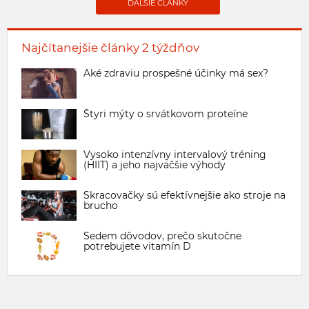
ĎALŠIE ČLÁNKY
Najčítanejšie články 2 týždňov
Aké zdraviu prospešné účinky má sex?
Štyri mýty o srvátkovom proteíne
Vysoko intenzívny intervalový tréning
(HIIT) a jeho najväčšie výhody
Skracovačky sú efektívnejšie ako stroje na
brucho
Sedem dôvodov, prečo skutočne
potrebujete vitamín D