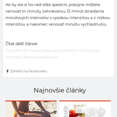
Ak by ste si ho radi ešte spestrili, pokojne môžete
venovať tri minúty zahrievaniu, 12 minút striedania
minútových intervalov s vysokou intenzitou a z nízkou
intenzitou a nakoniec venovať minútu vychladnutiu.
Čítať ďalší článok:
Čo týždeň dal: Najlacnejšie zdroj bielkovín. Čo piť počas
tréningu? Aktívna regenerácia
Zdieľať na Facebooku
Najnovšie články