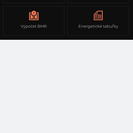
Výpočet BMR
Energetické tabuľky