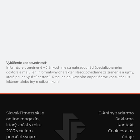
Vylúčenie zodpovednosti:
Informácie uverejnené v článkoch nie sú náhradou rád špecializovaného
doktora a majú len informatívny charakter. Nezodpovedáme za zranenia a ujmy,
ktoré pri ich využití nastanú. Pred ich aplikovaním odporúčame konzultáciu s
lekárom alebo iným odborníkom!
SlovakFitness.sk je
E-knihy zadarmo
online magazín,
Reklama
ktorý začal v roku
Kontakt
2013 s cieľom
Cookies a os.
pomôcť svojim
údaje