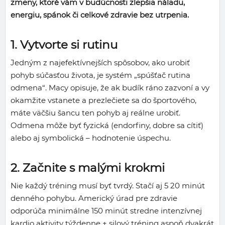
zmeny, ktoré vám v budúcnosti zlepšia náladu,
energiu, spánok či celkové zdravie bez utrpenia.
1. Vytvorte si rutinu
Jedným z najefektívnejších spôsobov, ako urobiť
pohyb súčasťou života, je systém „spúšťač rutina
odmena“. Macy opisuje, že ak budík ráno zazvoní a vy
okamžite vstanete a prezlečiete sa do športového,
máte väčšiu šancu ten pohyb aj reálne urobiť.
Odmena môže byť fyzická (endorfiny, dobre sa cítiť)
alebo aj symbolická – hodnotenie úspechu.
2. Začnite s malými krokmi
Nie každý tréning musí byť tvrdý. Stačí aj 5 20 minút
denného pohybu. Americký úrad pre zdravie
odporúča minimálne 150 minút stredne intenzívnej
kardio aktivity týždenne + silový tréning aspoň dvakrát