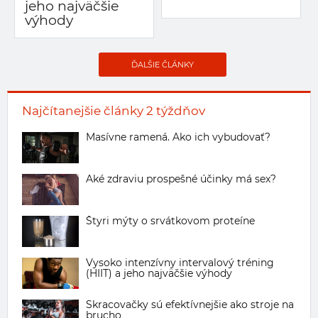
jeho najväčšie
výhody
ĎALŠIE ČLÁNKY
Najčítanejšie články 2 týždňov
Masívne ramená. Ako ich vybudovať?
Aké zdraviu prospešné účinky má sex?
Štyri mýty o srvátkovom proteíne
Vysoko intenzívny intervalový tréning
(HIIT) a jeho najväčšie výhody
Skracovačky sú efektívnejšie ako stroje na
brucho