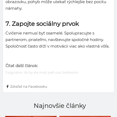
obrazovku, pohyb môže utekať rýchlejšie bez pocitu
námahy.
7. Zapojte sociálny prvok
Cvičenie nemusí byť osamelé. Spolupracujte s
partnerom, priateľmi, navštevujte spoločné hodiny.
Spoločnosť často drží v motivácii viac ako vlastná vôľa.
Čítať ďalší článok:
5 signálov, že by ste mali jesť viac bielkovín
Zdieľať na Facebooku
Najnovšie články