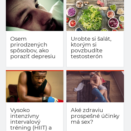
Osem
Urobte si šalát,
prirodzených
ktorým si
spôsobov, ako
povzbudíte
poraziť depresiu
testosterón
Vysoko
Aké zdraviu
intenzívny
prospešné účinky
intervalový
má sex?
tréning (HIIT) a