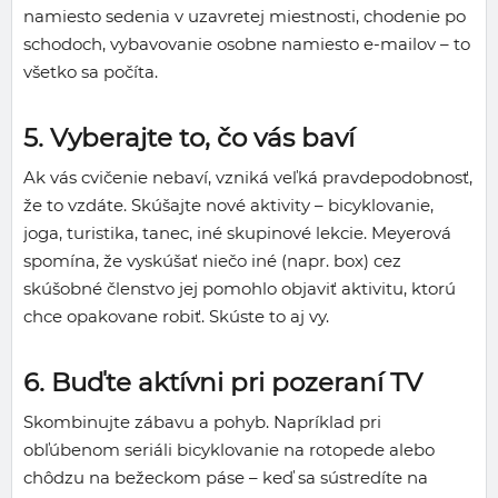
namiesto sedenia v uzavretej miestnosti, chodenie po
schodoch, vybavovanie osobne namiesto e-mailov – to
všetko sa počíta.
5. Vyberajte to, čo vás baví
Ak vás cvičenie nebaví, vzniká veľká pravdepodobnosť,
že to vzdáte. Skúšajte nové aktivity – bicyklovanie,
joga, turistika, tanec, iné skupinové lekcie. Meyerová
spomína, že vyskúšať niečo iné (napr. box) cez
skúšobné členstvo jej pomohlo objaviť aktivitu, ktorú
chce opakovane robiť. Skúste to aj vy.
6. Buďte aktívni pri pozeraní TV
Skombinujte zábavu a pohyb. Napríklad pri
obľúbenom seriáli bicyklovanie na rotopede alebo
chôdzu na bežeckom páse – keď sa sústredíte na