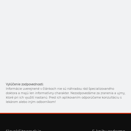
Vylúčenie zodpovednosti:
Informácie uverejnené v článkoch nie sú náhradou rád špecializovaného
doktora a majú len informatívny charakter. Nezodpovedáme za zranenia a ujmy,
ktoré pri ich využití nastanú. Pred ich aplikovaním odporúčame konzultáciu s
lekárom alebo iným odborníkom!
SlovakFitness.sk je
E-knihy zadarmo