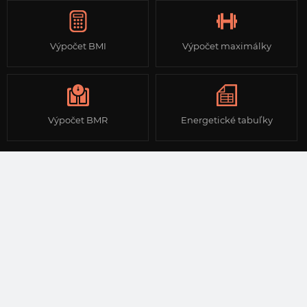
Výpočet BMI
Výpočet maximálky
Výpočet BMR
Energetické tabuľky