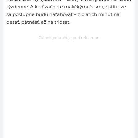
týždenne. A keď začnete maličkými časmi, zistíte, že
sa postupne budú naťahovať – z piatich minút na
desať, pätnásť, až na tridsať.
Článok pokračuje pod reklamou