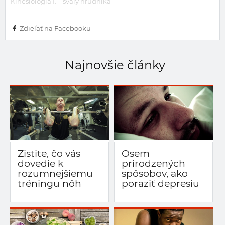
Kinesiológia I. – svaly hrudníka
Zdieľať na Facebooku
Najnovšie články
Zistite, čo vás
Osem
dovedie k
prirodzených
rozumnejšiemu
spôsobov, ako
tréningu nôh
poraziť depresiu