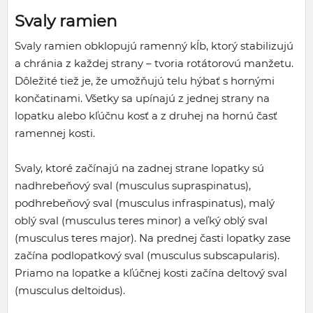
Svaly ramien
Svaly ramien obklopujú ramenný kĺb, ktorý stabilizujú
a chránia z každej strany – tvoria rotátorovú manžetu.
Dôležité tiež je, že umožňujú telu hýbať s hornými
končatinami. Všetky sa upínajú z jednej strany na
lopatku alebo kľúčnu kosť a z druhej na hornú časť
ramennej kosti.
Svaly, ktoré začínajú na zadnej strane lopatky sú
nadhrebeňový sval (musculus supraspinatus),
podhrebeňový sval (musculus infraspinatus), malý
oblý sval (musculus teres minor) a veľký oblý sval
(musculus teres major). Na prednej časti lopatky zase
začína podlopatkový sval (musculus subscapularis).
Priamo na lopatke a kľúčnej kosti začína deltový sval
(musculus deltoidus).