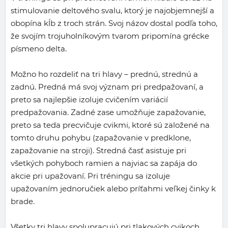
stimulovanie deltového svalu, ktorý je najobjemnejší a
obopína kĺb z troch strán. Svoj názov dostal podľa toho,
že svojím trojuholníkovým tvarom pripomína grécke
písmeno delta.
Možno ho rozdeliť na tri hlavy – prednú, strednú a
zadnú. Predná má svoj význam pri predpažovaní, a
preto sa najlepšie izoluje cvičením variácií
predpažovania. Zadné zase umožňuje zapažovanie,
preto sa teda precvičuje cvikmi, ktoré sú založené na
tomto druhu pohybu (zapažovanie v predklone,
zapažovanie na stroji). Stredná časť asistuje pri
všetkých pohyboch ramien a najviac sa zapája do
akcie pri upažovaní. Pri tréningu sa izoluje
upažovaním jednoručiek alebo príťahmi veľkej činky k
brade.
Všetky tri hlavy spolupracujú pri tlakových cvikoch.