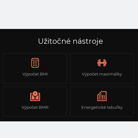
Užitočné nástroje
Výpočet BMI
Výpočet maximálky
Výpočet BMR
Energetické tabuľky