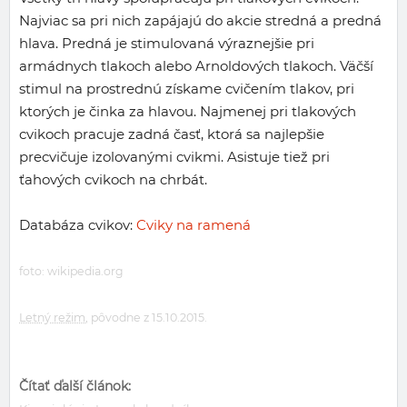
Najviac sa pri nich zapájajú do akcie stredná a predná
hlava. Predná je stimulovaná výraznejšie pri
armádnych tlakoch alebo Arnoldových tlakoch. Väčší
stimul na prostrednú získame cvičením tlakov, pri
ktorých je činka za hlavou. Najmenej pri tlakových
cvikoch pracuje zadná časť, ktorá sa najlepšie
precvičuje izolovanými cvikmi. Asistuje tiež pri
ťahových cvikoch na chrbát.
Databáza cvikov:
Cviky na ramená
foto: wikipedia.org
Letný režim
, pôvodne z 15.10.2015.
Čítať ďalší článok: