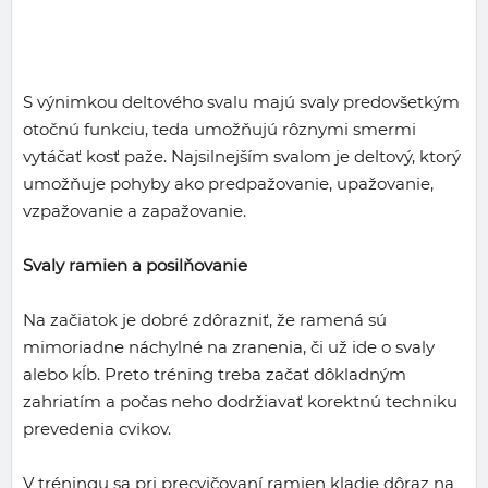
S výnimkou deltového svalu majú svaly predovšetkým
otočnú funkciu, teda umožňujú rôznymi smermi
vytáčať kosť paže. Najsilnejším svalom je deltový, ktorý
umožňuje pohyby ako predpažovanie, upažovanie,
vzpažovanie a zapažovanie.
Svaly ramien a posilňovanie
Na začiatok je dobré zdôrazniť, že ramená sú
mimoriadne náchylné na zranenia, či už ide o svaly
alebo kĺb. Preto tréning treba začať dôkladným
zahriatím a počas neho dodržiavať korektnú techniku
prevedenia cvikov.
V tréningu sa pri precvičovaní ramien kladie dôraz na