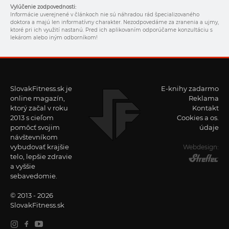
Vylúčenie zodpovednosti:
Informácie uverejnené v článkoch nie sú náhradou rád špecializovaného
doktora a majú len informatívny charakter. Nezodpovedáme za zranenia a ujmy,
ktoré pri ich využití nastanú. Pred ich aplikovaním odporúčame konzultáciu s
lekárom alebo iným odborníkom!
SlovakFitness.sk je
E-knihy zadarmo
online magazín,
Reklama
ktorý začal v roku
Kontakt
2013 s cieľom
Cookies a os.
pomôcť svojim
údaje
návštevníkom
vybudovať krajšie
Webdesign:
telo, lepšie zdravie
a vyššie
sebavedomie.
© 2013 - 2026
SlovakFitness.sk