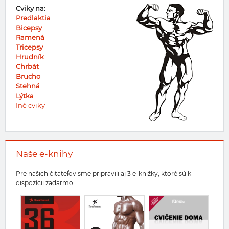
Cviky na:
Predlaktia
Bicepsy
Ramená
Tricepsy
Hrudník
Chrbát
Brucho
Stehná
Lýtka
Iné cviky
Naše e-knihy
Pre našich čitateľov sme pripravili aj 3 e-knižky, ktoré sú k
dispozícii zadarmo: