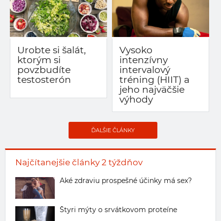
Urobte si šalát,
Vysoko
ktorým si
intenzívny
povzbudíte
intervalový
testosterón
tréning (HIIT) a
jeho najväčšie
výhody
ĎALŠIE ČLÁNKY
Najčítanejšie články 2 týždňov
Aké zdraviu prospešné účinky má sex?
Štyri mýty o srvátkovom proteíne