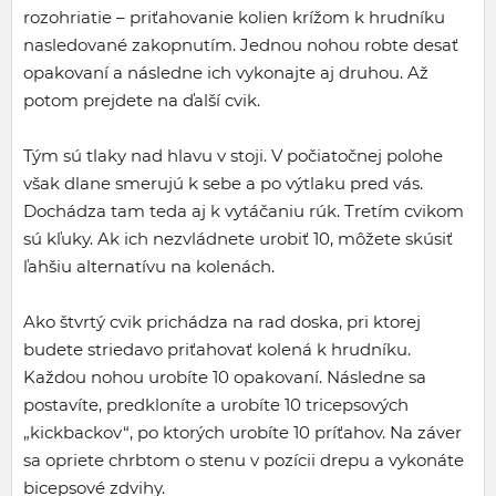
rozohriatie – priťahovanie kolien krížom k hrudníku
nasledované zakopnutím. Jednou nohou robte desať
opakovaní a následne ich vykonajte aj druhou. Až
potom prejdete na ďalší cvik.
Tým sú tlaky nad hlavu v stoji. V počiatočnej polohe
však dlane smerujú k sebe a po výtlaku pred vás.
Dochádza tam teda aj k vytáčaniu rúk. Tretím cvikom
sú kľuky. Ak ich nezvládnete urobiť 10, môžete skúsiť
ľahšiu alternatívu na kolenách.
Ako štvrtý cvik prichádza na rad doska, pri ktorej
budete striedavo priťahovať kolená k hrudníku.
Každou nohou urobíte 10 opakovaní. Následne sa
postavíte, predkloníte a urobíte 10 tricepsových
„kickbackov“, po ktorých urobíte 10 príťahov. Na záver
sa opriete chrbtom o stenu v pozícii drepu a vykonáte
bicepsové zdvihy.