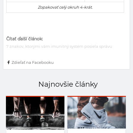
Zopakovať celý okruh 4-krát.
Čítať ďalší článok:
7 znakov, ktorými vám imunitný systém posiela správu
Zdieľať na Facebooku
Najnovšie články