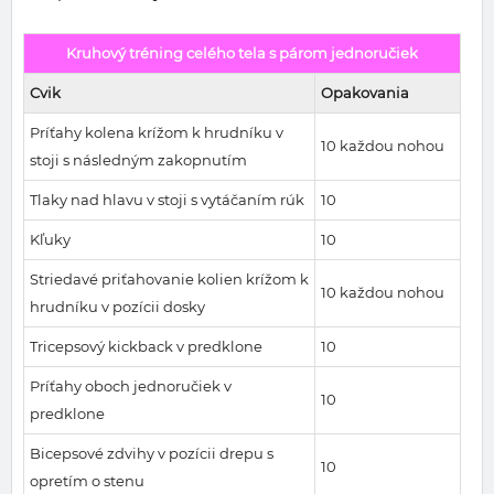
Kruhový tréning celého tela s párom jednoručiek
Cvik
Opakovania
Príťahy kolena krížom k hrudníku v
10 každou nohou
stoji s následným zakopnutím
Tlaky nad hlavu v stoji s vytáčaním rúk
10
Kľuky
10
Striedavé priťahovanie kolien krížom k
10 každou nohou
hrudníku v pozícii dosky
Tricepsový kickback v predklone
10
Príťahy oboch jednoručiek v
10
predklone
Bicepsové zdvihy v pozícii drepu s
10
opretím o stenu