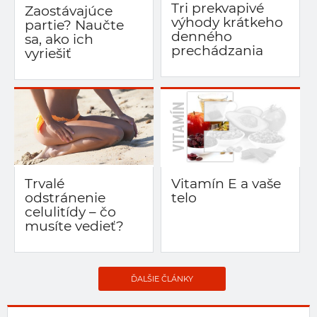
Tri prekvapivé
Zaostávajúce
výhody krátkeho
partie? Naučte
denného
sa, ako ich
prechádzania
vyriešiť
Trvalé
Vitamín E a vaše
odstránenie
telo
celulitídy – čo
musíte vedieť?
ĎALŠIE ČLÁNKY