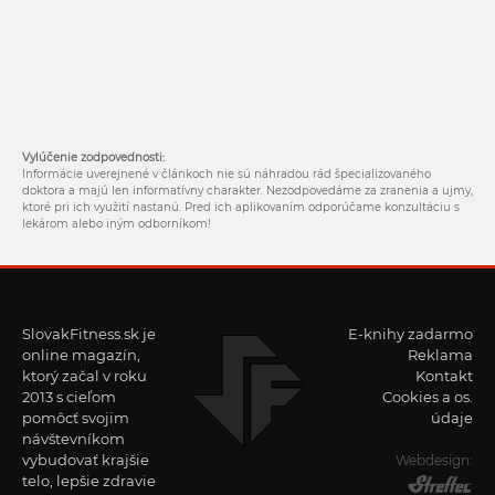
Vylúčenie zodpovednosti:
Informácie uverejnené v článkoch nie sú náhradou rád špecializovaného
doktora a majú len informatívny charakter. Nezodpovedáme za zranenia a ujmy,
ktoré pri ich využití nastanú. Pred ich aplikovaním odporúčame konzultáciu s
lekárom alebo iným odborníkom!
SlovakFitness.sk je
E-knihy zadarmo
online magazín,
Reklama
ktorý začal v roku
Kontakt
2013 s cieľom
Cookies a os.
pomôcť svojim
údaje
návštevníkom
vybudovať krajšie
Webdesign:
telo, lepšie zdravie