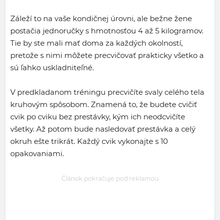
Záleží to na vaše kondičnej úrovni, ale bežne žene
postačia jednoručky s hmotnosťou 4 až 5 kilogramov.
Tie by ste mali mať doma za každých okolností,
pretože s nimi môžete precvičovať prakticky všetko a
sú ľahko uskladniteľné.
V predkladanom tréningu precvičíte svaly celého tela
kruhovým spôsobom. Znamená to, že budete cvičiť
cvik po cviku bez prestávky, kým ich neodcvičíte
všetky. Až potom bude nasledovať prestávka a celý
okruh ešte trikrát. Každý cvik vykonajte s 10
opakovaniami.
Článok pokračuje pod reklamou