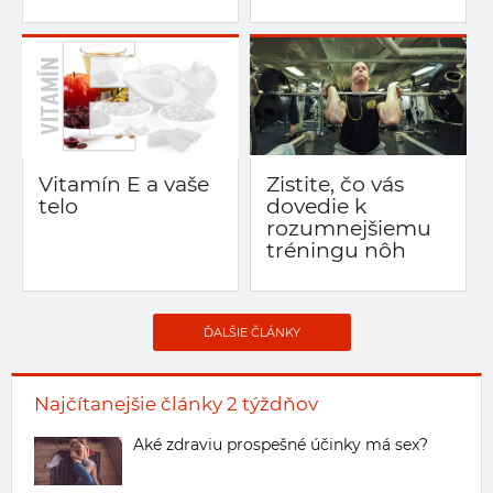
Vitamín E a vaše
Zistite, čo vás
telo
dovedie k
rozumnejšiemu
tréningu nôh
ĎALŠIE ČLÁNKY
Najčítanejšie články 2 týždňov
Aké zdraviu prospešné účinky má sex?