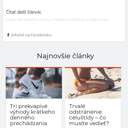
Čítať ďalší článok:
Liek z červeného vína by mohol pomôcť proti starnutiu
Zdieľať na Facebooku
Najnovšie články
Tri prekvapivé
Trvalé
výhody krátkeho
odstránenie
denného
celulitídy – čo
prechádzania
musíte vedieť?