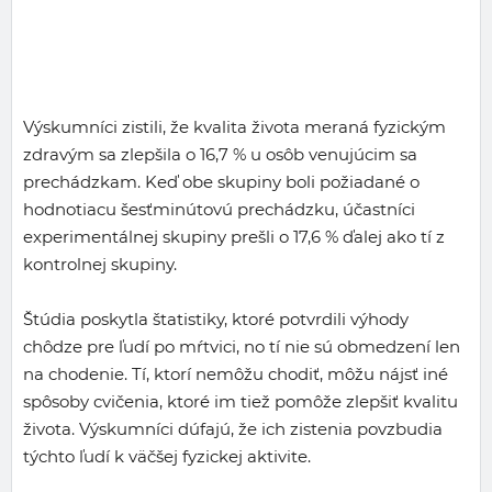
Výskumníci zistili, že kvalita života meraná fyzickým
zdravým sa zlepšila o 16,7 % u osôb venujúcim sa
prechádzkam. Keď obe skupiny boli požiadané o
hodnotiacu šesťminútovú prechádzku, účastníci
experimentálnej skupiny prešli o 17,6 % ďalej ako tí z
kontrolnej skupiny.
Štúdia poskytla štatistiky, ktoré potvrdili výhody
chôdze pre ľudí po mŕtvici, no tí nie sú obmedzení len
na chodenie. Tí, ktorí nemôžu chodiť, môžu nájsť iné
spôsoby cvičenia, ktoré im tiež pomôže zlepšiť kvalitu
života. Výskumníci dúfajú, že ich zistenia povzbudia
týchto ľudí k väčšej fyzickej aktivite.