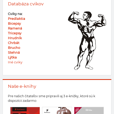
Databáza cvikov
Cviky na:
Predlaktia
Bicepsy
Ramená
Tricepsy
Hrudník
Chrbát
Brucho
Stehná
Lýtka
Iné cviky
Naše e-knihy
Pre našich čitateľov sme pripravili aj 3 e-knižky, ktoré sú k
dispozícii zadarmo: