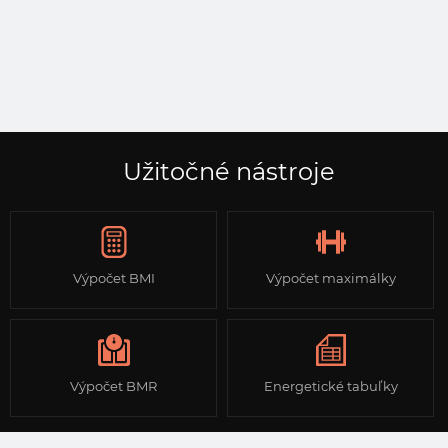
Užitočné nástroje
Výpočet BMI
Výpočet maximálky
Výpočet BMR
Energetické tabuľky