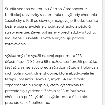
Štúdia vedená doktorkou Carron Gordonovou z
Karibskej univerzity sa zamerala na výhody chodenia
špecificky u ľudí po cievnej mozgovej príhode, ktorí sa
bežne boja pravidelne chodiť zo strachu z pádu či
straty energie. Záver bol jasný – prechádzky u týchto
ľudí zlepšujú kvalitu života a urýchľujú proces
zotavovania.
Výskumný tím využil na svoj experiment 128
účastníkov – 70 žien a 58 mužov, ktorí prežili porážku
šesť až 24 mesiacov pred začiatkom štúdie. Polovica z
nich bola v kontrolnej skupine, ktorá absolvovala len
terapiu masážou, kým zvyšných 64 ľudí tvorilo
experimentálnu skupinu, ktorá vyžadovala tri
prechádzky týždenne. Začalo sa 15-mínutovou
chôdzou a po 12 týždňoch výskumu sa účastníci
prechádzali už polhodinu.