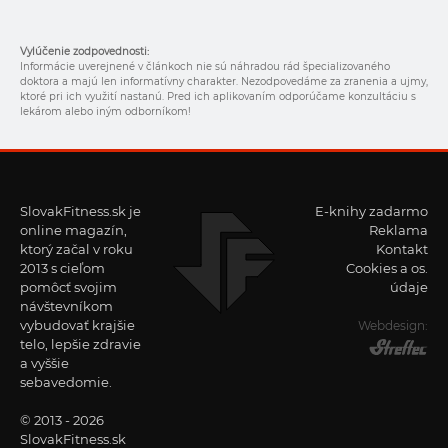
Vylúčenie zodpovednosti:
Informácie uverejnené v článkoch nie sú náhradou rád špecializovaného
doktora a majú len informatívny charakter. Nezodpovedáme za zranenia a ujmy,
ktoré pri ich využití nastanú. Pred ich aplikovaním odporúčame konzultáciu s
lekárom alebo iným odborníkom!
SlovakFitness.sk je
E-knihy zadarmo
online magazín,
Reklama
ktorý začal v roku
Kontakt
2013 s cieľom
Cookies a os.
pomôcť svojim
údaje
návštevníkom
vybudovať krajšie
Webdesign:
telo, lepšie zdravie
a vyššie
sebavedomie.
© 2013 - 2026
SlovakFitness.sk