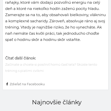
raňajky, ktoré vám dodajú pozvoľnú energiu na celý
deň a ktoré na niekoľko hodín zaženú pocity hladu.
Zamerajte sa na to, aby obsahovali bielkoviny, vlákninu
a komplexné sacharidy. Zároveň, absolvuje ráno aj svoj
tréning. Vtedy je najnižšie riziko, že ho vynecháte. Ak
naň nemáte čas kvôli práci, tak jednoducho choďte
spať o hodinu skôr a hodinu skôr vstaňte.
Čítať ďalší článok:
Začínate a chcete si posilniť hornú časť tela? Skúste tento
tréning s piatimi cvikmi
Zdieľať na Facebooku
Najnovšie články