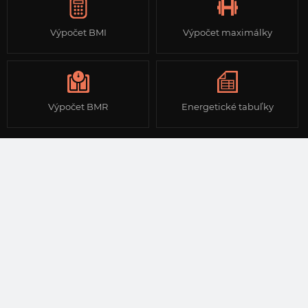
Výpočet BMI
Výpočet maximálky
Výpočet BMR
Energetické tabuľky