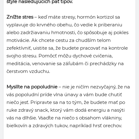
štýle nasledujúcich päť tipov.
Znížte stres
– keď máte stresy, hormón kortizol sa
vyplavuje do krvného obehu, čo vedie k priberaniu
alebo zadržiavaniu hmotnosti, čo spôsobuje aj pokles
motivácie. Ak chcete cestu za chudším telom
zefektívniť, uistite sa, že budete pracovať na kontrole
svojho stresu. Pomôcť môžu dychové cvičenia,
meditácia, venovanie sa záľubám či prechádzky na
čerstvom vzduchu.
Myslíte na popoludnie
– nie je ničím nezvyčajný, že na
vás popoludní príde vlna únavy a vám bude chutiť
niečo jesť. Pripravte sa na to tým, že budete mať po
ruke zdravý snack, ktorý vám dodá energiu a nasýti
vás na dlhšie. Vsaďte na niečo s obsahom vlákniny,
bielkovín a zdravých tukov, napríklad hrsť orechov.