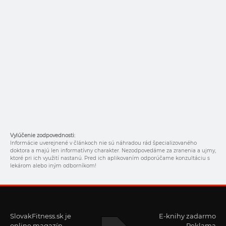
Vylúčenie zodpovednosti:
Informácie uverejnené v článkoch nie sú náhradou rád špecializovaného
doktora a majú len informatívny charakter. Nezodpovedáme za zranenia a ujmy,
ktoré pri ich využití nastanú. Pred ich aplikovaním odporúčame konzultáciu s
lekárom alebo iným odborníkom!
SlovakFitness.sk je
E-knihy zadarmo
online magazín,
Reklama