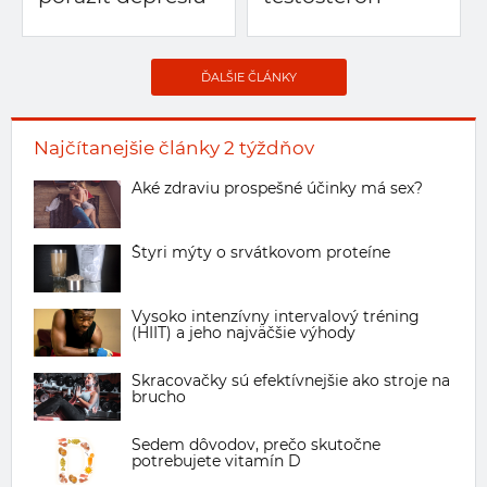
ĎALŠIE ČLÁNKY
Najčítanejšie články 2 týždňov
Aké zdraviu prospešné účinky má sex?
Štyri mýty o srvátkovom proteíne
Vysoko intenzívny intervalový tréning
(HIIT) a jeho najväčšie výhody
Skracovačky sú efektívnejšie ako stroje na
brucho
Sedem dôvodov, prečo skutočne
potrebujete vitamín D