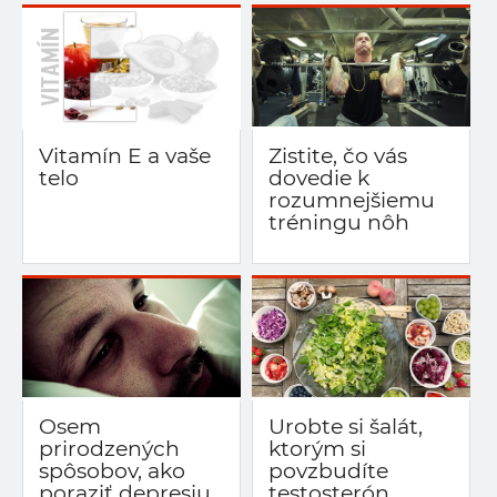
Vitamín E a vaše
Zistite, čo vás
telo
dovedie k
rozumnejšiemu
tréningu nôh
Osem
Urobte si šalát,
prirodzených
ktorým si
spôsobov, ako
povzbudíte
poraziť depresiu
testosterón