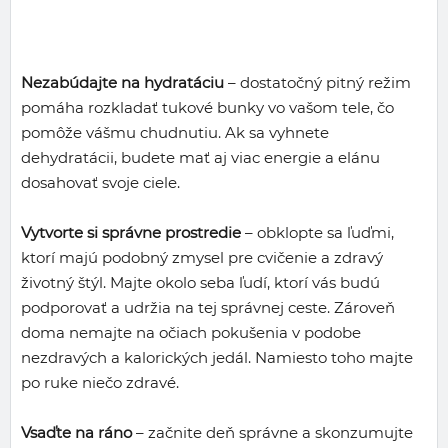
Nezabúdajte na hydratáciu
– dostatočný pitný režim
pomáha rozkladať tukové bunky vo vašom tele, čo
pomôže vášmu chudnutiu. Ak sa vyhnete
dehydratácii, budete mať aj viac energie a elánu
dosahovať svoje ciele.
Vytvorte si správne prostredie
– obklopte sa ľuďmi,
ktorí majú podobný zmysel pre cvičenie a zdravý
životný štýl. Majte okolo seba ľudí, ktorí vás budú
podporovať a udržia na tej správnej ceste. Zároveň
doma nemajte na očiach pokušenia v podobe
nezdravých a kalorických jedál. Namiesto toho majte
po ruke niečo zdravé.
Vsaďte na ráno
– začnite deň správne a skonzumujte