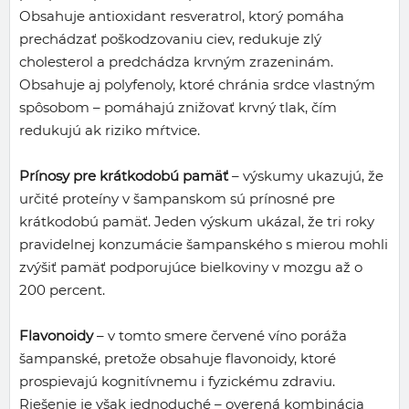
Obsahuje antioxidant resveratrol, ktorý pomáha
prechádzať poškodzovaniu ciev, redukuje zlý
cholesterol a predchádza krvným zrazeninám.
Obsahuje aj polyfenoly, ktoré chránia srdce vlastným
spôsobom – pomáhajú znižovať krvný tlak, čím
redukujú ak riziko mŕtvice.
Prínosy pre krátkodobú pamäť
– výskumy ukazujú, že
určité proteíny v šampanskom sú prínosné pre
krátkodobú pamäť. Jeden výskum ukázal, že tri roky
pravidelnej konzumácie šampanského s mierou mohli
zvýšiť pamäť podporujúce bielkoviny v mozgu až o
200 percent.
Flavonoidy
– v tomto smere červené víno poráža
šampanské, pretože obsahuje flavonoidy, ktoré
prospievajú kognitívnemu i fyzickému zdraviu.
Riešenie je však jednoduché – overená kombinácia