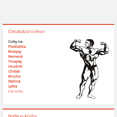
Databáza cvikov
Cviky na:
Predlaktia
Bicepsy
Ramená
Tricepsy
Hrudník
Chrbát
Brucho
Stehná
Lýtka
Iné cviky
Naše e-knihy