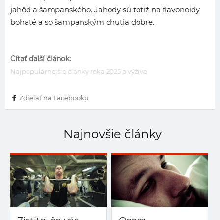
jahôd a šampanského. Jahody sú totiž na flavonoidy
bohaté a so šampanským chutia dobre.
Čítať ďalší článok:
Najpopulárnejšie články roka 2025 o výžive
Zdieľať na Facebooku
Najnovšie články