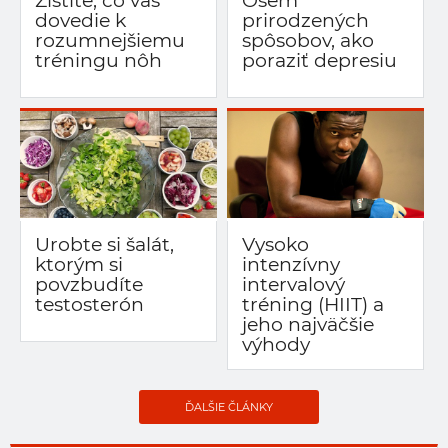
Zistite, čo vás
Osem
dovedie k
prirodzených
rozumnejšiemu
spôsobov, ako
tréningu nôh
poraziť depresiu
Urobte si šalát,
Vysoko
ktorým si
intenzívny
povzbudíte
intervalový
testosterón
tréning (HIIT) a
jeho najväčšie
výhody
ĎALŠIE ČLÁNKY