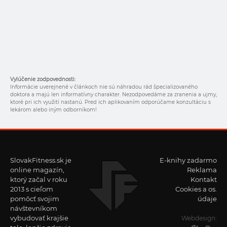
Vylúčenie zodpovednosti:
Informácie uverejnené v článkoch nie sú náhradou rád špecializovaného
doktora a majú len informatívny charakter. Nezodpovedáme za zranenia a ujmy,
ktoré pri ich využití nastanú. Pred ich aplikovaním odporúčame konzultáciu s
lekárom alebo iným odborníkom!
SlovakFitness.sk je
E-knihy zadarmo
online magazín,
Reklama
ktorý začal v roku
Kontakt
2013 s cieľom
Cookies a os.
pomôcť svojim
údaje
návštevníkom
vybudovať krajšie
Webdesign: