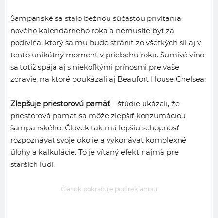
Šampanské sa stalo bežnou súčasťou privítania
nového kalendárneho roka a nemusíte byť za
podivína, ktorý sa mu bude strániť zo všetkých síl aj v
tento unikátny moment v priebehu roka. Šumivé víno
sa totiž spája aj s niekoľkými prínosmi pre vaše
zdravie, na ktoré poukázali aj Beaufort House Chelsea:
Zlepšuje priestorovú pamäť
– štúdie ukázali, že
priestorová pamäť sa môže zlepšiť konzumáciou
šampanského. Človek tak má lepšiu schopnosť
rozpoznávať svoje okolie a vykonávať komplexné
úlohy a kalkulácie. To je vítaný efekt najmä pre
starších ľudí.
Článok pokračuje pod reklamou