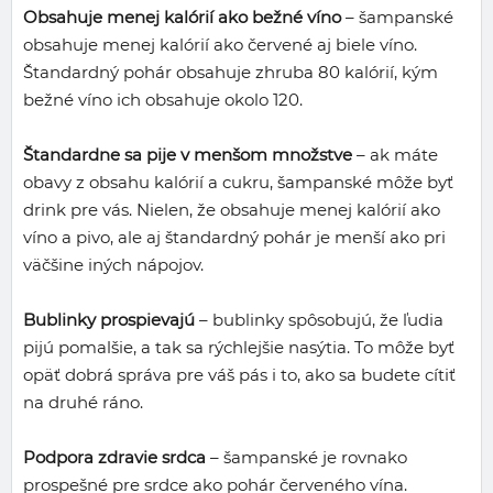
Obsahuje menej kalórií ako bežné víno
– šampanské
obsahuje menej kalórií ako červené aj biele víno.
Štandardný pohár obsahuje zhruba 80 kalórií, kým
bežné víno ich obsahuje okolo 120.
Štandardne sa pije v menšom množstve
– ak máte
obavy z obsahu kalórií a cukru, šampanské môže byť
drink pre vás. Nielen, že obsahuje menej kalórií ako
víno a pivo, ale aj štandardný pohár je menší ako pri
väčšine iných nápojov.
Bublinky prospievajú
– bublinky spôsobujú, že ľudia
pijú pomalšie, a tak sa rýchlejšie nasýtia. To môže byť
opäť dobrá správa pre váš pás i to, ako sa budete cítiť
na druhé ráno.
Podpora zdravie srdca
– šampanské je rovnako
prospešné pre srdce ako pohár červeného vína.