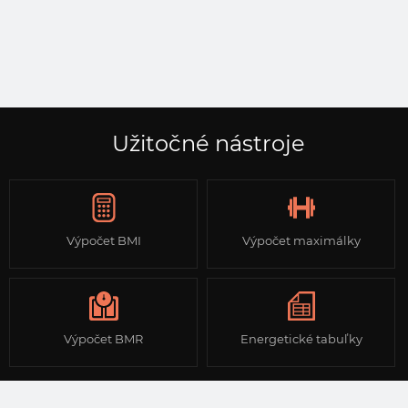
Užitočné nástroje
Výpočet BMI
Výpočet maximálky
Výpočet BMR
Energetické tabuľky