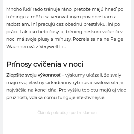
Mnoho ľudí rado trénuje ráno, pretože majú hneď po
tréningu a môžu sa venovať iným povinnostiam a
radostiam. Iní pracujú cez obednú prestávku, iní po
práci. Tak ako tieto časy, aj tréning neskoro večer či v
noci má svoje plusy a mínusy. Pozrela sa na ne Paige
Waehnerová z Verywell Fit.
Prínosy cvičenia v noci
Zlepšite svoju výkonnosť
– výskumy ukázali, že svaly
majú svoj vlastný cirkadiánny rytmus a svalová sila je
najväčšia na konci dňa. Pre vyššiu teplotu majú aj viac
pružnosti, vďaka čomu funguje efektívnejšie.
Článok pokračuje pod reklamou