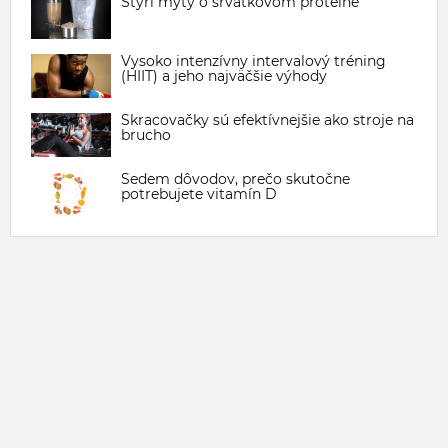
Štyri mýty o srvátkovom proteíne
Vysoko intenzívny intervalový tréning
(HIIT) a jeho najväčšie výhody
Skracovačky sú efektívnejšie ako stroje na
brucho
Sedem dôvodov, prečo skutočne
potrebujete vitamín D