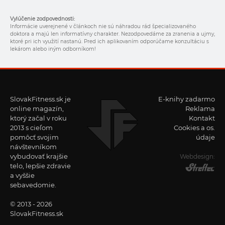
Vylúčenie zodpovednosti:
Informácie uverejnené v článkoch nie sú náhradou rád špecializovaného
doktora a majú len informatívny charakter. Nezodpovedáme za zranenia a ujmy,
ktoré pri ich využití nastanú. Pred ich aplikovaním odporúčame konzultáciu s
lekárom alebo iným odborníkom!
SlovakFitness.sk je
E-knihy zadarmo
online magazín,
Reklama
ktorý začal v roku
Kontakt
2013 s cieľom
Cookies a os.
pomôcť svojim
údaje
návštevníkom
vybudovať krajšie
Webdesign:
telo, lepšie zdravie
a vyššie
sebavedomie.
© 2013 - 2026
SlovakFitness.sk