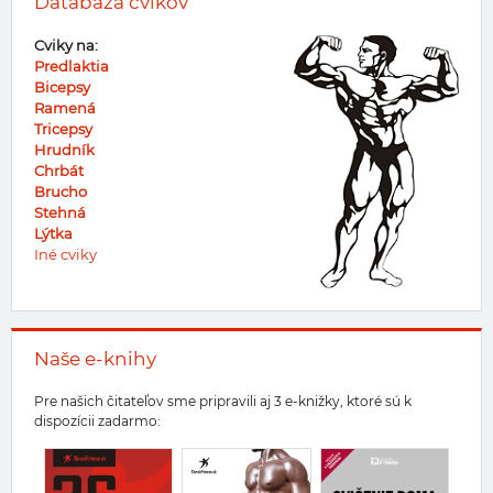
Databáza cvikov
Cviky na:
Predlaktia
Bicepsy
Ramená
Tricepsy
Hrudník
Chrbát
Brucho
Stehná
Lýtka
Iné cviky
Naše e-knihy
Pre našich čitateľov sme pripravili aj 3 e-knižky, ktoré sú k
dispozícii zadarmo: