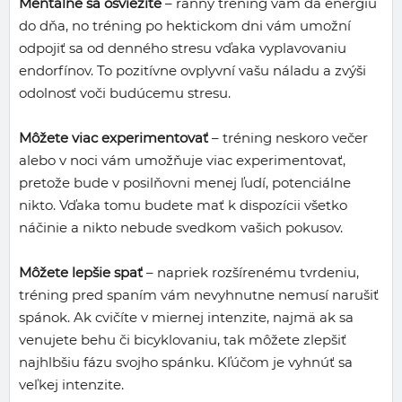
Mentálne sa osviežite
– ranný tréning vám dá energiu
do dňa, no tréning po hektickom dni vám umožní
odpojiť sa od denného stresu vďaka vyplavovaniu
endorfínov. To pozitívne ovplyvní vašu náladu a zvýši
odolnosť voči budúcemu stresu.
Môžete viac experimentovať
– tréning neskoro večer
alebo v noci vám umožňuje viac experimentovať,
pretože bude v posilňovni menej ľudí, potenciálne
nikto. Vďaka tomu budete mať k dispozícii všetko
náčinie a nikto nebude svedkom vašich pokusov.
Môžete lepšie spať
– napriek rozšírenému tvrdeniu,
tréning pred spaním vám nevyhnutne nemusí narušiť
spánok. Ak cvičíte v miernej intenzite, najmä ak sa
venujete behu či bicyklovaniu, tak môžete zlepšiť
najhlbšiu fázu svojho spánku. Kľúčom je vyhnúť sa
veľkej intenzite.