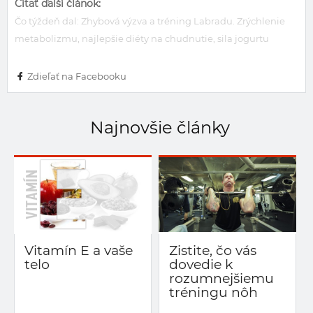
Čítať ďalší článok:
Čo týždeň dal: Zhybová výzva a tréning Labradu. Zrýchlenie
metabolizmu, najlepšie diéty na chudnutie, sila jogurtu
Zdieľať na Facebooku
Najnovšie články
Vitamín E a vaše
Zistite, čo vás
telo
dovedie k
rozumnejšiemu
tréningu nôh