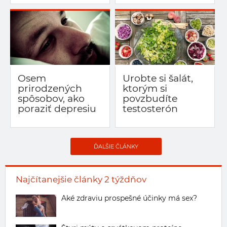
Osem
Urobte si šalát,
prirodzených
ktorým si
spôsobov, ako
povzbudíte
poraziť depresiu
testosterón
ĎALŠIE ČLÁNKY
Najčítanejšie články 2 týždňov
Aké zdraviu prospešné účinky má sex?