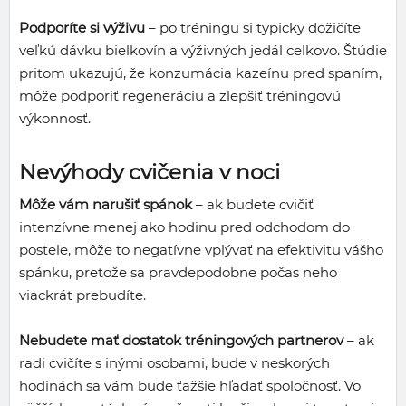
Podporíte si výživu
– po tréningu si typicky dožičíte
veľkú dávku bielkovín a výživných jedál celkovo. Štúdie
pritom ukazujú, že konzumácia kazeínu pred spaním,
môže podporiť regeneráciu a zlepšiť tréningovú
výkonnosť.
Nevýhody cvičenia v noci
Môže vám narušiť spánok
– ak budete cvičiť
intenzívne menej ako hodinu pred odchodom do
postele, môže to negatívne vplývať na efektivitu vášho
spánku, pretože sa pravdepodobne počas neho
viackrát prebudíte.
Nebudete mať dostatok tréningových partnerov
– ak
radi cvičíte s inými osobami, bude v neskorých
hodinách sa vám bude ťažšie hľadať spoločnosť. Vo