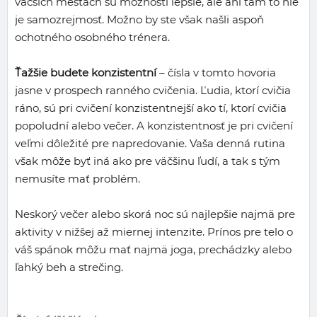
väčších mestách sú možnosti lepšie, ale ani tam to nie
je samozrejmosť. Možno by ste však našli aspoň
ochotného osobného trénera.
Ťažšie budete konzistentní
– čísla v tomto hovoria
jasne v prospech ranného cvičenia. Ľudia, ktorí cvičia
ráno, sú pri cvičení konzistentnejší ako tí, ktorí cvičia
popoludní alebo večer. A konzistentnosť je pri cvičení
veľmi dôležité pre napredovanie. Vaša denná rutina
však môže byť iná ako pre väčšinu ľudí, a tak s tým
nemusíte mať problém.
Neskorý večer alebo skorá noc sú najlepšie najmä pre
aktivity v nižšej až miernej intenzite. Prínos pre telo o
váš spánok môžu mať najmä joga, prechádzky alebo
ľahký beh a strečing.