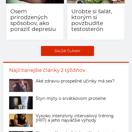
Osem
Urobte si šalát,
prirodzených
ktorým si
spôsobov, ako
povzbudíte
poraziť depresiu
testosterón
ĎALŠIE ČLÁNKY
Najčítanejšie články 2 týždňov
Aké zdraviu prospešné účinky má sex?
Štyri mýty o srvátkovom proteíne
Vysoko intenzívny intervalový tréning
(HIIT) a jeho najväčšie výhody