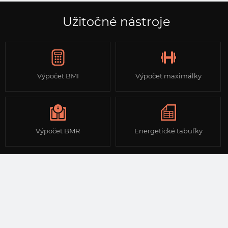
Užitočné nástroje
Výpočet BMI
Výpočet maximálky
Výpočet BMR
Energetické tabuľky