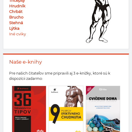
Tricepsy
Hrudník
Chrbát
Brucho
Stehná
Lýtka
Iné cviky
Naše e-knihy
Pre našich čitateľov sme pripravili aj 3 e-knižky, ktoré sú k
dispozícii zadarmo: