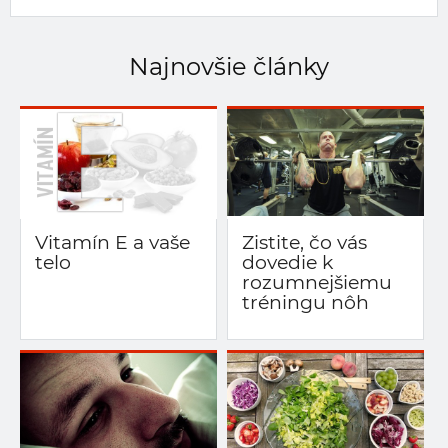
Najnovšie články
Vitamín E a vaše
Zistite, čo vás
telo
dovedie k
rozumnejšiemu
tréningu nôh