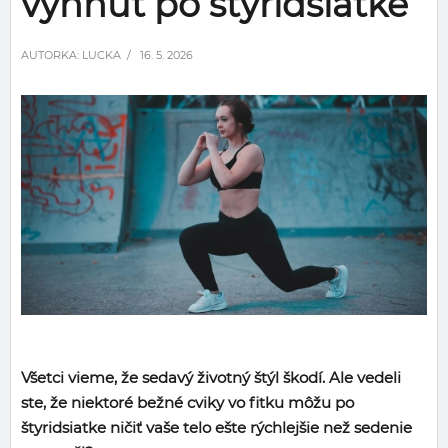
vyhnúť po štyridsiatke
AUTORKA:
LUCKA
/ 16. 5. 2026
Všetci vieme, že sedavý životný štýl škodí. Ale vedeli
ste, že niektoré bežné cviky vo fitku môžu po
štyridsiatke ničiť vaše telo ešte rýchlejšie než sedenie