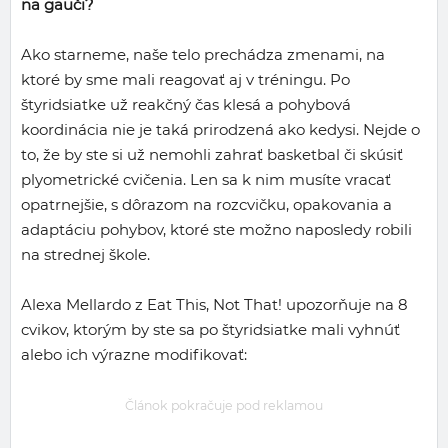
na gauči?
Ako starneme, naše telo prechádza zmenami, na
ktoré by sme mali reagovať aj v tréningu. Po
štyridsiatke už reakčný čas klesá a pohybová
koordinácia nie je taká prirodzená ako kedysi. Nejde o
to, že by ste si už nemohli zahrať basketbal či skúsiť
plyometrické cvičenia. Len sa k nim musíte vracať
opatrnejšie, s dôrazom na rozcvičku, opakovania a
adaptáciu pohybov, ktoré ste možno naposledy robili
na strednej škole.
Alexa Mellardo z Eat This, Not That! upozorňuje na 8
cvikov, ktorým by ste sa po štyridsiatke mali vyhnúť
alebo ich výrazne modifikovať:
Článok pokračuje pod reklamou