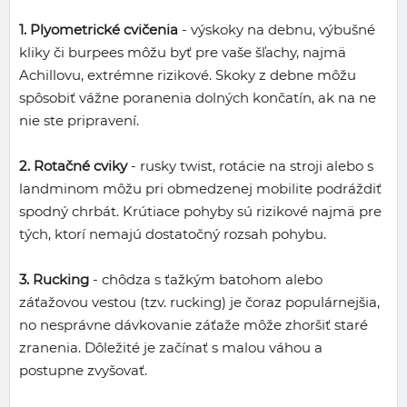
1. Plyometrické cvičenia
- výskoky na debnu, výbušné
kliky či burpees môžu byť pre vaše šľachy, najmä
Achillovu, extrémne rizikové. Skoky z debne môžu
spôsobiť vážne poranenia dolných končatín, ak na ne
nie ste pripravení.
2. Rotačné cviky
- rusky twist, rotácie na stroji alebo s
landminom môžu pri obmedzenej mobilite podráždiť
spodný chrbát. Krútiace pohyby sú rizikové najmä pre
tých, ktorí nemajú dostatočný rozsah pohybu.
3. Rucking
- chôdza s ťažkým batohom alebo
záťažovou vestou (tzv. rucking) je čoraz populárnejšia,
no nesprávne dávkovanie záťaže môže zhoršiť staré
zranenia. Dôležité je začínať s malou váhou a
postupne zvyšovať.