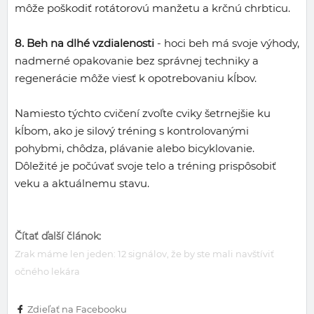
môže poškodiť rotátorovú manžetu a krčnú chrbticu.
8. Beh na dlhé vzdialenosti
- hoci beh má svoje výhody,
nadmerné opakovanie bez správnej techniky a
regenerácie môže viesť k opotrebovaniu kĺbov.
Namiesto týchto cvičení zvoľte cviky šetrnejšie ku
kĺbom, ako je silový tréning s kontrolovanými
pohybmi, chôdza, plávanie alebo bicyklovanie.
Dôležité je počúvať svoje telo a tréning prispôsobiť
veku a aktuálnemu stavu.
Čítať ďalší článok:
Zrak máme len jeden: 12 signálov, že by ste mali navštíviť
očného lekára
Zdieľať na Facebooku