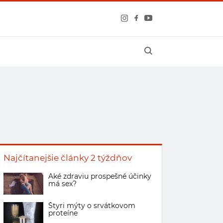
Najčítanejšie články 2 týždňov
Aké zdraviu prospešné účinky
má sex?
Štyri mýty o srvátkovom
proteíne