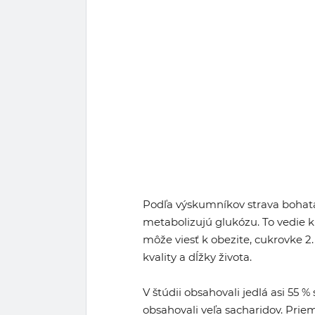
Podľa výskumníkov strava bohatá
metabolizujú glukózu. To vedie k
môže viesť k obezite, cukrovke 
kvality a dĺžky života.
V štúdii obsahovali jedlá asi 55 % 
obsahovali veľa sacharidov. Pri