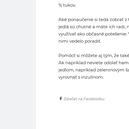
% tukov.
Aké ponaučenie si teda zobrať z t
jedlá sú chutné a máte ich radi,
využívať ako občasné potešenie. V
nimi vedelo poradiť.
Pomôcť si môžete aj tým, že tak
Ak napríklad neviete odolať ha
jedlom, napríklad zeleninovým š
vyrovnať s inzulínom.
Zdieľať na Facebooku