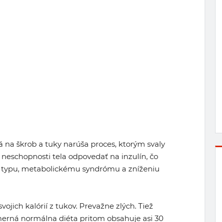
 na škrob a tuky narúša proces, ktorým svaly
 neschopnosti tela odpovedať na inzulín, čo
2. typu, metabolickému syndrómu a zníženiu
svojich kalórií z tukov. Prevažne zlých. Tiež
emerná normálna diéta pritom obsahuje asi 30