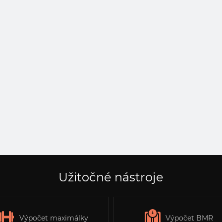
Užitočné nástroje
Výpočet maximálky
Výpočet BMR