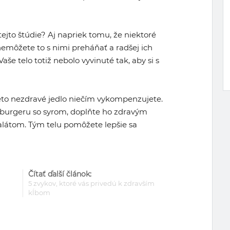
ejto štúdie? Aj napriek tomu, že niektoré
 nemôžete to s nimi preháňať a radšej ich
aše telo totiž nebolo vyvinuté tak, aby si s
éto nezdravé jedlo niečím vykompenzujete.
mburgeru so syrom, doplňte ho zdravým
alátom. Tým telu pomôžete lepšie sa
Čítať ďalší článok:
5 zvykov, ktoré vás privedú k zdravším
kĺbom