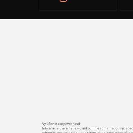
Vylúčenie zodpovednosti:
Informácie uverejnené v článkoch nie sú náhradou rád špeci
odporúčame konzultáciu s lekárom alebo iným odborníkom