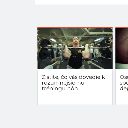
Zistite, čo vás dovedie k
Os
rozumnejšiemu
sp
tréningu nôh
de