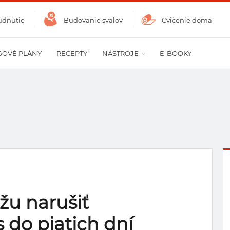
udnutie
Budovanie svalov
Cvičenie doma
GOVÉ PLÁNY
RECEPTY
NÁSTROJE
E-BOOKY
žu narušiť
do piatich dní