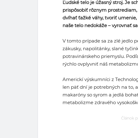
Ľudské telo je úžasný stroj. Je sc
prispôsobiť rôznym prostrediam,
dvíhať ťažké váhy, tvoriť umenie, 
naše telo nedokáže – vyrovnať sa
V tomto prípade sa za zlé jedlo p
zákusky, napolitánky, slané tyčin
potravinárskeho priemyslu. Podľa
rýchlo ovplyvniť náš metabolizm
Americkí výskumníci z Technologick
len päť dní je potrebných na to, 
makaróny so syrom a jedlá bohat
metabolizme zdravého vysokošk
Článok p