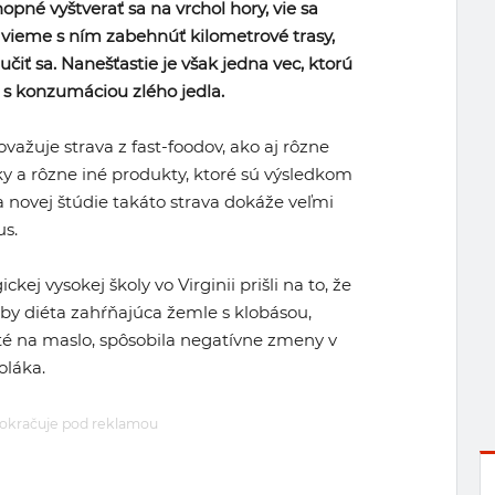
hopné vyštverať sa na vrchol hory, vie sa
 vieme s ním zabehnúť kilometrové trasy,
učiť sa. Nanešťastie je však jedna vec, ktorú
 s konzumáciou zlého jedla.
ovažuje strava z fast-foodov, ako aj rôzne
ky a rôzne iné produkty, ktoré sú výsledkom
 novej štúdie takáto strava dokáže veľmi
us.
ej vysokej školy vo Virginii prišli na to, že
aby diéta zahŕňajúca žemle s klobásou,
é na maslo, spôsobila negatívne zmeny v
oláka.
okračuje pod reklamou