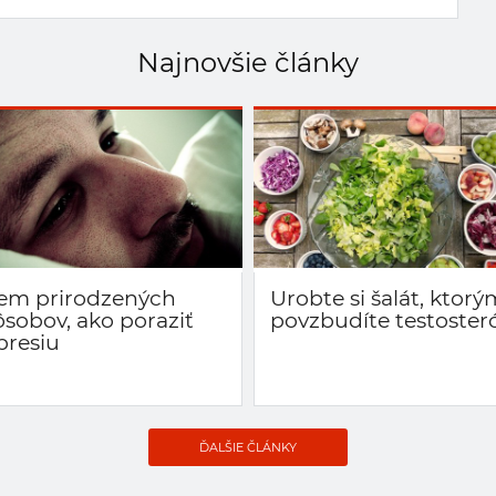
Najnovšie články
em prirodzených
Urobte si šalát, ktorý
ôsobov, ako poraziť
povzbudíte testoster
presiu
ĎALŠIE ČLÁNKY