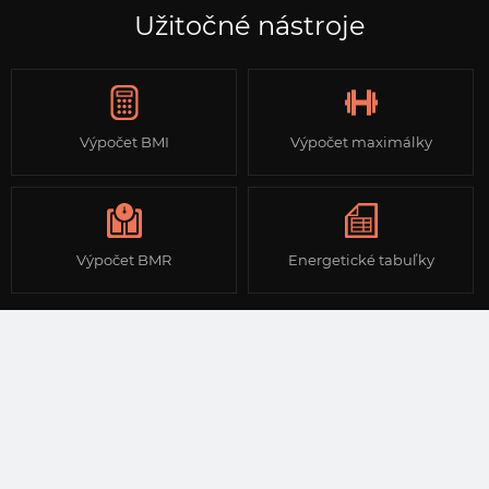
Užitočné nástroje
Výpočet BMI
Výpočet maximálky
Výpočet BMR
Energetické tabuľky