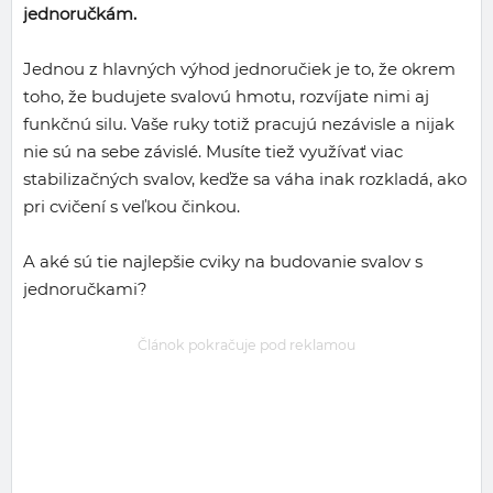
jednoručkám.
Jednou z hlavných výhod jednoručiek je to, že okrem
toho, že budujete svalovú hmotu, rozvíjate nimi aj
funkčnú silu. Vaše ruky totiž pracujú nezávisle a nijak
nie sú na sebe závislé. Musíte tiež využívať viac
stabilizačných svalov, keďže sa váha inak rozkladá, ako
pri cvičení s veľkou činkou.
A aké sú tie najlepšie cviky na budovanie svalov s
jednoručkami?
Článok pokračuje pod reklamou