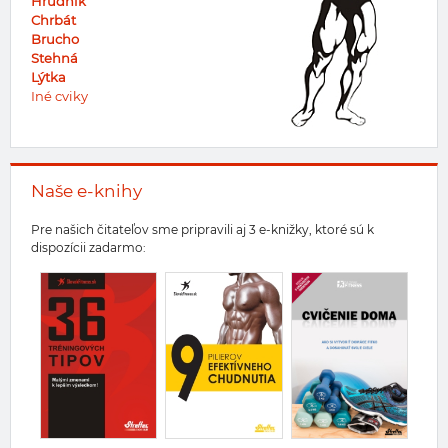
Hrudník
Chrbát
Brucho
Stehná
Lýtka
Iné cviky
Naše e-knihy
Pre našich čitateľov sme pripravili aj 3 e-knižky, ktoré sú k
dispozícii zadarmo: