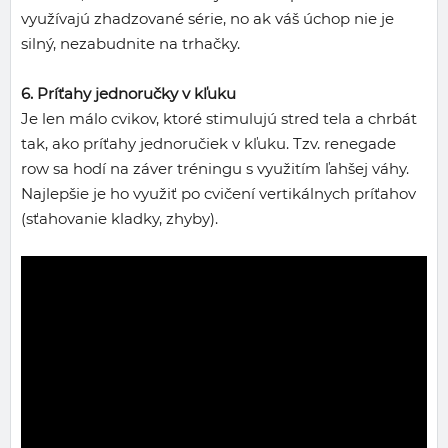
využívajú zhadzované série, no ak váš úchop nie je
silný, nezabudnite na trhačky.
6. Príťahy jednoručky v kľuku
Je len málo cvikov, ktoré stimulujú stred tela a chrbát
tak, ako príťahy jednoručiek v kľuku. Tzv. renegade
row sa hodí na záver tréningu s využitím ľahšej váhy.
Najlepšie je ho využiť po cvičení vertikálnych príťahov
(sťahovanie kladky, zhyby).