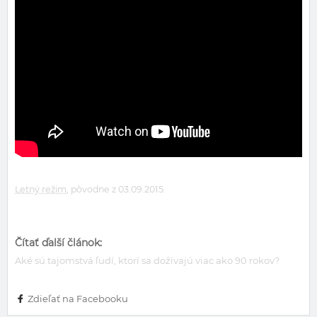
Letný režim
, pôvodne z 03.09.2015.
Čítať ďalší článok:
Aké sú tajomstvá ľudí, ktorí sa dožívajú viac ako 90 rokov?
Zdieľať na Facebooku