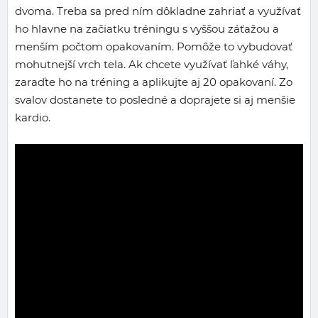
dvoma. Treba sa pred ním dôkladne zahriať a využívať
ho hlavne na začiatku tréningu s vyššou záťažou a
menším počtom opakovaním. Pomôže to vybudovať
mohutnejší vrch tela. Ak chcete využívať ľahké váhy,
zaraďte ho na tréning a aplikujte aj 20 opakovaní. Zo
svalov dostanete to posledné a doprajete si aj menšie
kardio.