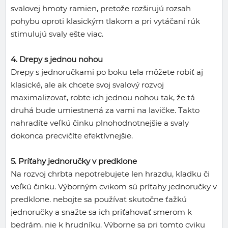
svalovej hmoty ramien, pretože rozširujú rozsah
pohybu oproti klasickým tlakom a pri vytáčaní rúk
stimulujú svaly ešte viac.
4. Drepy s jednou nohou
Drepy s jednoručkami po boku tela môžete robiť aj
klasické, ale ak chcete svoj svalový rozvoj
maximalizovať, robte ich jednou nohou tak, že tá
druhá bude umiestnená za vami na lavičke. Takto
nahradíte veľkú činku plnohodnotnejšie a svaly
dokonca precvičíte efektívnejšie.
5. Príťahy jednoručky v predklone
Na rozvoj chrbta nepotrebujete len hrazdu, kladku či
veľkú činku. Výborným cvikom sú príťahy jednoručky v
predklone. nebojte sa používať skutočne ťažkú
jednoručky a snažte sa ich priťahovať smerom k
bedrám, nie k hrudníku. Výborne sa pri tomto cviku