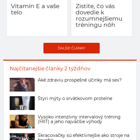
Vitamín E a vaše
Zistite, čo vás
telo
dovedie k
rozumnejšiemu
tréningu nôh
ĎALŠIE ČLÁNKY
Najčítanejšie články 2 týždňov
Aké zdraviu prospešné účinky má sex?
Štyri mýty o srvátkovom proteíne
Vysoko intenzívny intervalový tréning
(HIIT) a jeho najväčšie výhody
Skracovačky sú efektívnejšie ako stroje na