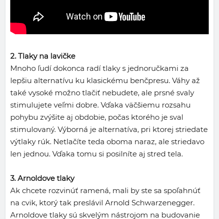
2. Tlaky na lavičke
Mnoho ľudí dokonca radí tlaky s jednoručkami za
lepšiu alternatívu ku klasickému benčpresu. Váhy až
také vysoké možno tlačiť nebudete, ale prsné svaly
stimulujete veľmi dobre. Vďaka väčšiemu rozsahu
pohybu zvýšite aj obdobie, počas ktorého je sval
stimulovaný. Výborná je alternatíva, pri ktorej striedate
výtlaky rúk. Netlačíte teda oboma naraz, ale striedavo
len jednou. Vďaka tomu si posilníte aj stred tela.
3. Arnoldove tlaky
Ak chcete rozvinúť ramená, mali by ste sa spoľahnúť
na cvik, ktorý tak preslávil Arnold Schwarzenegger.
Arnoldove tlaky sú skvelým nástrojom na budovanie