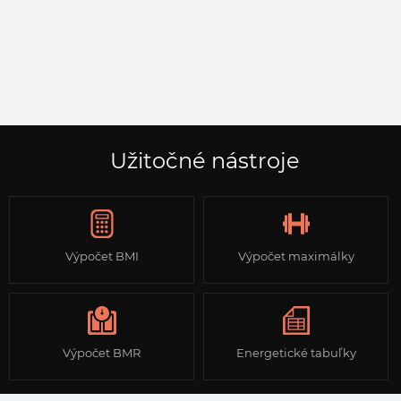
Užitočné nástroje
Výpočet BMI
Výpočet maximálky
Výpočet BMR
Energetické tabuľky