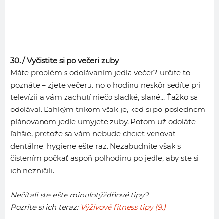
30. /
Vyčistite si po večeri zuby
Máte problém s odolávaním jedla večer? určite to
poznáte – zjete večeru, no o hodinu neskôr sedíte pri
televízii a vám zachutí niečo sladké, slané... Ťažko sa
odolával. Ľahkým trikom však je, keď si po poslednom
plánovanom jedle umyjete zuby. Potom už odoláte
ľahšie, pretože sa vám nebude chcieť venovať
dentálnej hygiene ešte raz. Nezabudnite však s
čistením počkať aspoň polhodinu po jedle, aby ste si
ich nezničili.
Nečítali ste ešte minulotýždňové tipy?
Pozrite si ich teraz:
Výživové fitness tipy (9.)