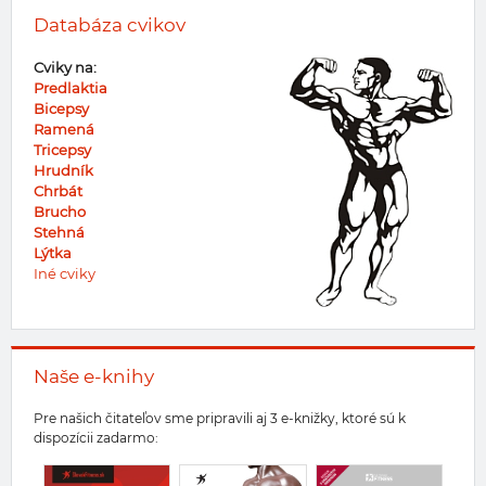
Databáza cvikov
Cviky na:
Predlaktia
Bicepsy
Ramená
Tricepsy
Hrudník
Chrbát
Brucho
Stehná
Lýtka
Iné cviky
Naše e-knihy
Pre našich čitateľov sme pripravili aj 3 e-knižky, ktoré sú k
dispozícii zadarmo: