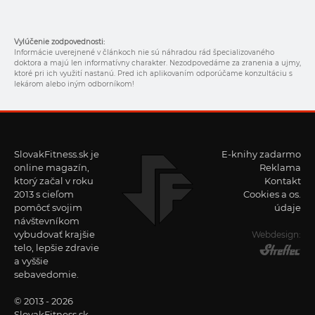
Vylúčenie zodpovednosti:
Informácie uverejnené v článkoch nie sú náhradou rád špecializovaného
doktora a majú len informatívny charakter. Nezodpovedáme za zranenia a ujmy,
ktoré pri ich využití nastanú. Pred ich aplikovaním odporúčame konzultáciu s
lekárom alebo iným odborníkom!
SlovakFitness.sk je
E-knihy zadarmo
online magazín,
Reklama
ktorý začal v roku
Kontakt
2013 s cieľom
Cookies a os.
pomôcť svojim
údaje
návštevníkom
vybudovať krajšie
Webdesign:
telo, lepšie zdravie
a vyššie
sebavedomie.
© 2013 - 2026
SlovakFitness.sk