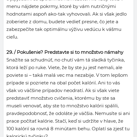
menu nájdete pokrmy, ktoré by vám nutričnými
hodnotami aspoň ako-tak vyhovovali. Ak si však jedlo
zoberiete z domu, budete vedieť presne, čo jete a
zabezpečíte tak optimálnu výživu vedúcu k vášmu
cieľu.
29. /
Pokušenie? Predstavte si to množstvo námahy
Snažíte sa schudnúť, no chutí vám tá sladká tyčinka,
ktorá leží po ruke. Viete, že by ste ju jesť nemali, ale
poviete si – taká malá vec ma nezabije. V tom lepšom
prípade si pozriete na obal počet kalórií. Ani to vás
však vo väčšine prípadov neodratí. Ak si však viete
predstaviť množstvo cvičenia, ktorému by ste sa
museli venovať, aby ste to množstvo kalórii spálili,
pravdepodobnosť, že odoláte je väčšia. Nemusíte si ani
prace počítať kalórie. Stačí, keď si udržíte v hlave, že
100 kalórií sa rovná 8 minútam behu. Oplatí sa zjesť tu
kalorickú tyčinku?