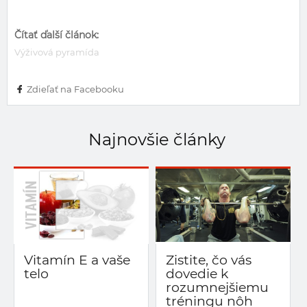
Čítať ďalší článok:
Výživová pyramída
Zdieľať na Facebooku
Najnovšie články
Vitamín E a vaše
Zistite, čo vás
telo
dovedie k
rozumnejšiemu
tréningu nôh