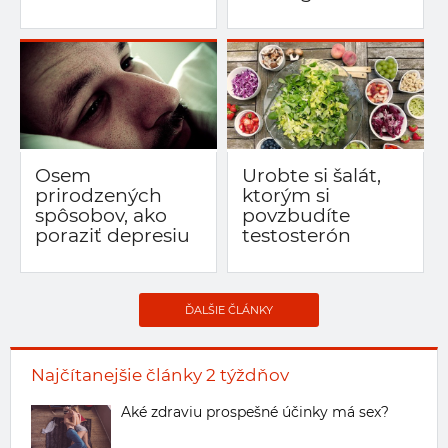
Osem
Urobte si šalát,
prirodzených
ktorým si
spôsobov, ako
povzbudíte
poraziť depresiu
testosterón
ĎALŠIE ČLÁNKY
Najčítanejšie články 2 týždňov
Aké zdraviu prospešné účinky má sex?