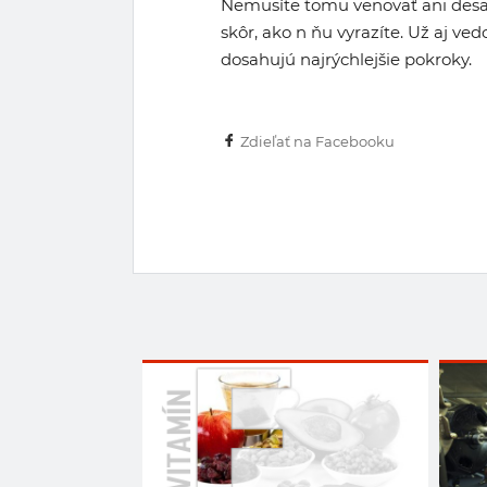
Nemusíte tomu venovať ani desať m
skôr, ako n ňu vyrazíte. Už aj vedci
dosahujú najrýchlejšie pokroky.
Zdieľať na Facebooku