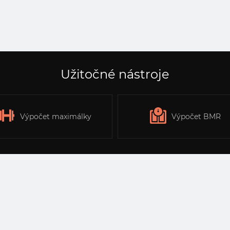
Užitočné nástroje
Výpočet maximálky
Výpočet BMR