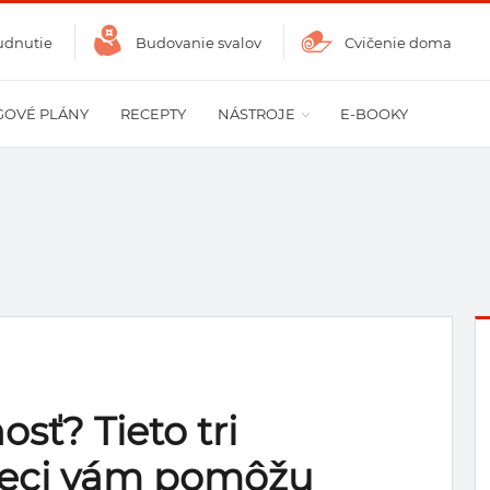
udnutie
Budovanie svalov
Cvičenie doma
GOVÉ PLÁNY
RECEPTY
NÁSTROJE
E-BOOKY
sť? Tieto tri
veci vám pomôžu