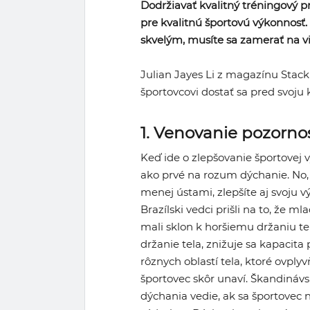
Dodržiavať kvalitný tréningový p
pre kvalitnú športovú výkonnosť.
skvelým, musíte sa zamerať na vi
Julian Jayes Li z magazínu Stack
športovcovi dostať sa pred svoju
1. Venovanie pozorno
Keď ide o zlepšovanie športovej 
ako prvé na rozum dýchanie. No,
menej ústami, zlepšíte aj svoju v
Brazílski vedci prišli na to, že ml
mali sklon k horšiemu držaniu tel
držanie tela, znižuje sa kapacita 
rôznych oblastí tela, ktoré ovply
športovec skôr unaví. Škandinávsk
dýchania vedie, ak sa športovec