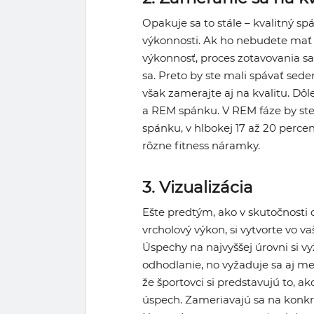
Opakuje sa to stále – kvalitný 
výkonnosti. Ak ho nebudete mať d
výkonnosť, proces zotavovania sa
sa. Preto by ste mali spávať sed
však zamerajte aj na kvalitu. Dô
a REM spánku. V REM fáze by ste
spánku, v hlbokej 17 až 20 perce
rôzne fitness náramky.
3. Vizualizácia
Ešte predtým, ako v skutočnosti d
vrcholový výkon, si vytvorte vo 
Úspechy na najvyššej úrovni si vy
odhodlanie, no vyžaduje sa aj me
že športovci si predstavujú to, 
úspech. Zameriavajú sa na konkré