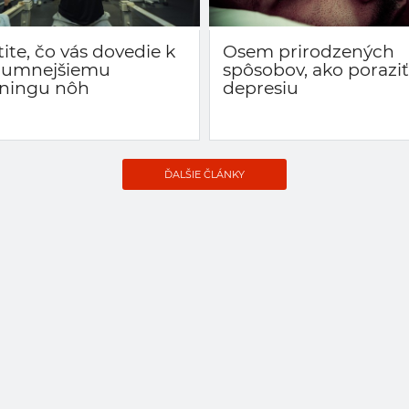
tite, čo vás dovedie k
Osem prirodzených
zumnejšiemu
spôsobov, ako poraziť
éningu nôh
depresiu
ĎALŠIE ČLÁNKY