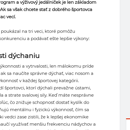
rogram a výživový jedálniček je len základom
 Ak sa však chcete stať z dobrého športovca
ac vecí.
 poukázal na tri veci, ktoré pomôžu
 konkurenciu a podávať ešte lepšie výkony:
sti dýchaniu
výkonnosti a vytrvalosti, len málokomu príde
 ak sa naučíte správne dýchať, viac nosom a
ýkonnosť v každej športovej kategórii.
adí športovci, ktorí dýchali prevažne ústami,
a a strate svalovej sily. Keď máte nesprávne
pľúc, čo znižuje schopnosť dostať kyslík do
vňujú mentálnu i fyzickú výkonnosť, čím sa
i vedci zase zistili, že k lepšej ekonomike
 naučí využívať menšiu frekvenciu nádychov a