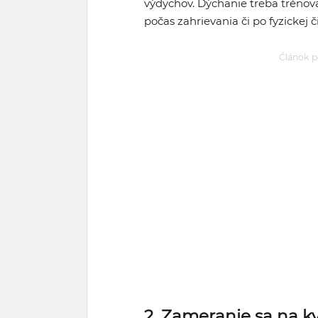
výdychov. Dýchanie treba tréno
počas zahrievania či po fyzickej 
Článok p
2. Zameranie sa na k