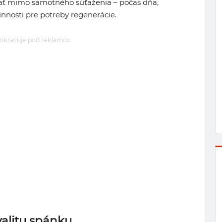
vať mimo samotného súťaženia – počas dňa,
činnosti pre potreby regenerácie.
okračuje pod reklamou
valitu spánku