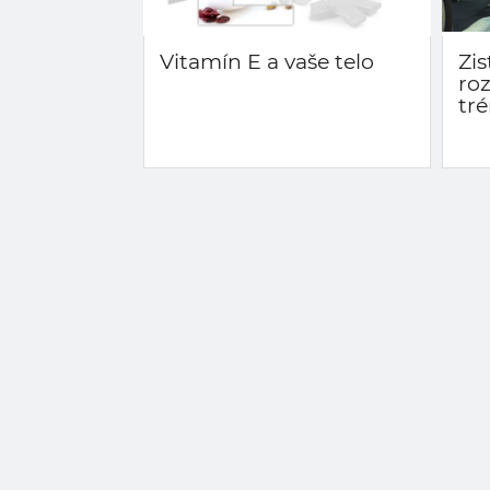
Vitamín E a vaše telo
Zis
ro
tr