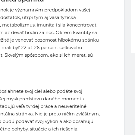
spánok je významným predpokladom vašej
ostatok, utrpí tým aj vaša fyzická
, metabolizmus, imunita i sila koncentrovať
em až deväť hodín za noc. Okrem kvantity sa
ležité je venovať pozornosť hlbokému spánku
 mali byť 22 až 26 percent celkového
nt. Skvelým spôsobom, ako si ich merať, sú
osiahnete svoj cieľ alebo podáte svoj
vašej mysli predstavu daného momentu.
žadujú veľa tvrdej práce a neuveriteľné
ntálna stránka. Nie je preto ničím zvláštnym,
ako budú podávať svoj výkon a ako dosahujú
tne pohyby, situácie a ich riešenia.