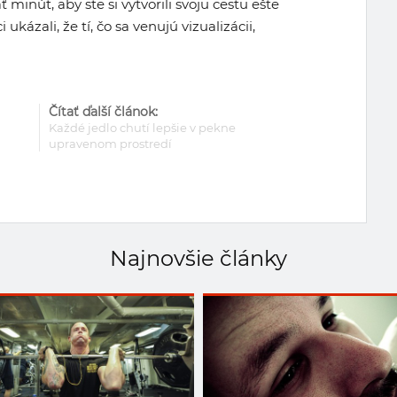
inút, aby ste si vytvorili svoju cestu ešte
 ukázali, že tí, čo sa venujú vizualizácii,
Čítať ďalší článok:
Každé jedlo chutí lepšie v pekne
upravenom prostredí
Najnovšie články