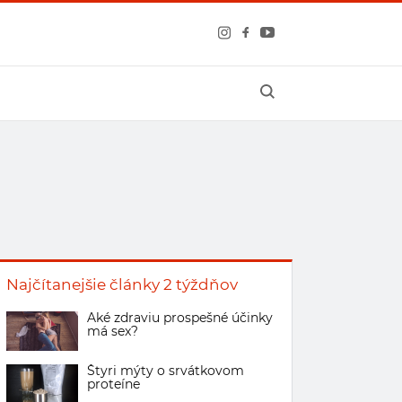
Najčítanejšie články 2 týždňov
Aké zdraviu prospešné účinky
má sex?
Štyri mýty o srvátkovom
proteíne