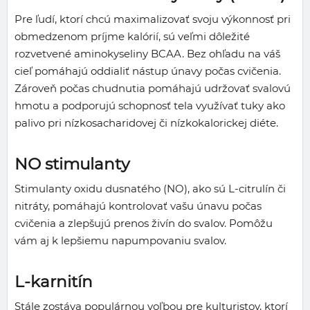
Pre ľudí, ktorí chcú maximalizovať svoju výkonnosť pri
obmedzenom príjme kalórií, sú veľmi dôležité
rozvetvené aminokyseliny BCAA. Bez ohľadu na váš
cieľ pomáhajú oddialiť nástup únavy počas cvičenia.
Zároveň počas chudnutia pomáhajú udržovať svalovú
hmotu a podporujú schopnosť tela využívať tuky ako
palivo pri nízkosacharidovej či nízkokalorickej diéte.
NO stimulanty
Stimulanty oxidu dusnatého (NO), ako sú L-citrulín či
nitráty, pomáhajú kontrolovať vašu únavu počas
cvičenia a zlepšujú prenos živín do svalov. Pomôžu
vám aj k lepšiemu napumpovaniu svalov.
L-karnitín
Stále zostáva populárnou voľbou pre kulturistov, ktorí