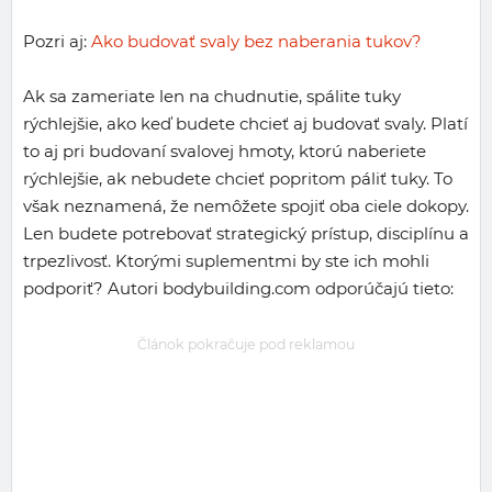
Pozri aj:
Ako budovať svaly bez naberania tukov?
Ak sa zameriate len na chudnutie, spálite tuky
rýchlejšie, ako keď budete chcieť aj budovať svaly. Platí
to aj pri budovaní svalovej hmoty, ktorú naberiete
rýchlejšie, ak nebudete chcieť popritom páliť tuky. To
však neznamená, že nemôžete spojiť oba ciele dokopy.
Len budete potrebovať strategický prístup, disciplínu a
trpezlivosť. Ktorými suplementmi by ste ich mohli
podporiť? Autori bodybuilding.com odporúčajú tieto:
Článok pokračuje pod reklamou