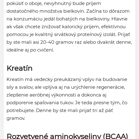
pokúsiť o oboje, nevyhnutný bude príjem
dostatočného množstva bielkovín. Začína to dôrazom
na konzumáciu jedál bohatých na bielkoviny. Hlavne
ak však chcete znižovať kalorický príjem, efektívnou
pomocou je kvalitný srvátkový proteínový izolát. Prijať
by ste mali asi 20-40 gramov raz alebo dvakrát denne,
ideálne aj po cvičení.
Kreatín
Kreatín má vedecky preukázaný vplyv na budovanie
sily a svalov, ale vplýva aj na urýchlenie regenerácie,
zlepšenie aeróbnej výkonnosti a dokonca aj
podporenie spaľovania tukov. Je teda presne tým, čo
potrebujete. Denne by ste mali prijať tri až päť
gramov.
Rozvetvené aminokyseliny (BCAA)