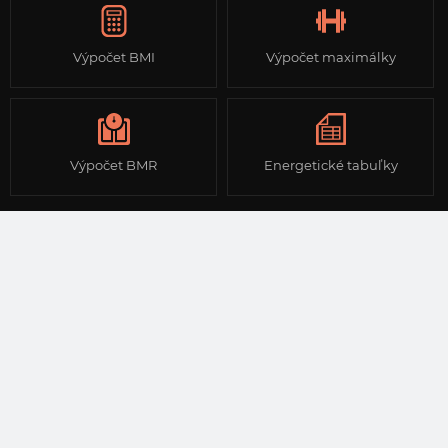
Výpočet BMI
Výpočet maximálky
Výpočet BMR
Energetické tabuľky