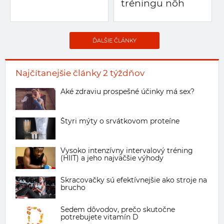
tréningu nôh
ĎALŠIE ČLÁNKY
Najčítanejšie články 2 týždňov
Aké zdraviu prospešné účinky má sex?
Štyri mýty o srvátkovom proteíne
Vysoko intenzívny intervalový tréning
(HIIT) a jeho najväčšie výhody
Skracovačky sú efektívnejšie ako stroje na
brucho
Sedem dôvodov, prečo skutočne
potrebujete vitamín D