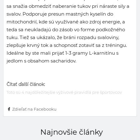
sa snažia obmedziť naberanie tukov pri náraste sily a
svalov. Podporuje presun mastných kyselín do
mitochondrií, kde sú využívané ako zdroj energie, a
teda sa neukladajú do zásob vo forme podkožného
tuku. Tiež sa ukázalo, že bráni rozpadu svaloviny,
zlepšuje krvný tok a schopnosť zotaviť sa z tréningu.
Ideálne by ste mali prijať 1-3 gramy L-karnitínu s
jedlom s obsahom sacharidov.
Čítať ďalší článok:
Toto sú 4 najdôležitejšie výživové pravidlá pre športovcov
Zdieľať na Facebooku
Najnovšie články