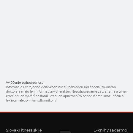
Vylúčenie zodpovednosti:
Informácie uverejnené v článkoch nie sú náhradou rád špecializovaného
doktora a majú len informatívny charakter. Nezodpovedáme za zranenia a ujmy,
ktoré pri ich využití nastanú. Pred ich aplikovaním odporúčame konzultáciu s
lekárom alebo iným odborníkom!
SlovakFitness.sk je
E-knihy zadarmo