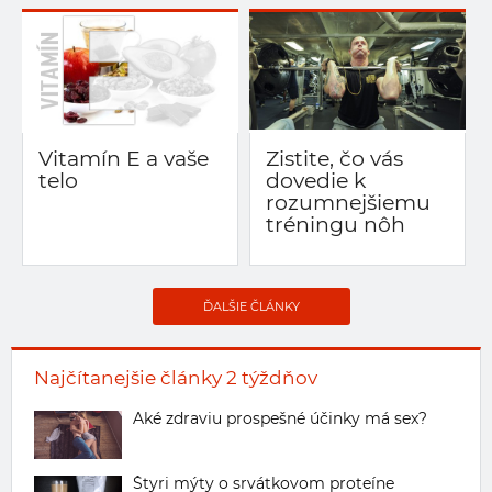
Vitamín E a vaše
Zistite, čo vás
telo
dovedie k
rozumnejšiemu
tréningu nôh
ĎALŠIE ČLÁNKY
Najčítanejšie články 2 týždňov
Aké zdraviu prospešné účinky má sex?
Štyri mýty o srvátkovom proteíne