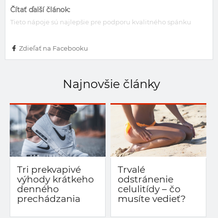
Čítať ďalší článok:
Tieto nápoje sú najlepšie pre podporu kvalitného spánku
Zdieľať na Facebooku
Najnovšie články
Tri prekvapivé
Trvalé
výhody krátkeho
odstránenie
denného
celulitídy – čo
prechádzania
musíte vedieť?