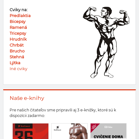
Cviky na:
Predlaktia
Bicepsy
Ramená
Tricepsy
Hrudník
Chrbát
Brucho
Stehná
Lýtka
Iné cviky
Naše e-knihy
Pre našich čitateľov sme pripravili aj 3 e-knižky, ktoré sú k
dispozícii zadarmo: