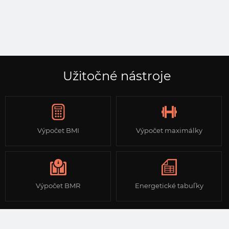
Užitočné nástroje
Výpočet BMI
Výpočet maximálky
Výpočet BMR
Energetické tabuľky