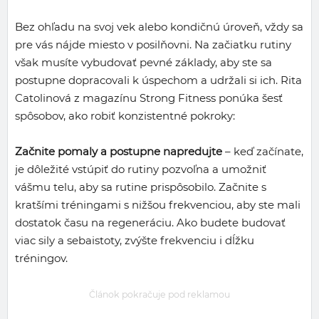
Bez ohľadu na svoj vek alebo kondičnú úroveň, vždy sa
pre vás nájde miesto v posilňovni. Na začiatku rutiny
však musíte vybudovať pevné základy, aby ste sa
postupne dopracovali k úspechom a udržali si ich. Rita
Catolinová z magazínu Strong Fitness ponúka šesť
spôsobov, ako robiť konzistentné pokroky:
Začnite pomaly a postupne napredujte
– keď začínate,
je dôležité vstúpiť do rutiny pozvoľna a umožniť
vášmu telu, aby sa rutine prispôsobilo. Začnite s
kratšími tréningami s nižšou frekvenciou, aby ste mali
dostatok času na regeneráciu. Ako budete budovať
viac sily a sebaistoty, zvýšte frekvenciu i dĺžku
tréningov.
Článok pokračuje pod reklamou