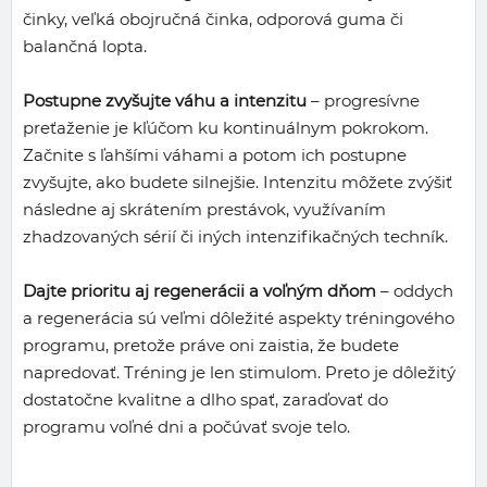
činky, veľká obojručná činka, odporová guma či
balančná lopta.
Postupne zvyšujte váhu a intenzitu
– progresívne
preťaženie je kľúčom ku kontinuálnym pokrokom.
Začnite s ľahšími váhami a potom ich postupne
zvyšujte, ako budete silnejšie. Intenzitu môžete zvýšiť
následne aj skrátením prestávok, využívaním
zhadzovaných sérií či iných intenzifikačných techník.
Dajte prioritu aj regenerácii a voľným dňom
– oddych
a regenerácia sú veľmi dôležité aspekty tréningového
programu, pretože práve oni zaistia, že budete
napredovať. Tréning je len stimulom. Preto je dôležitý
dostatočne kvalitne a dlho spať, zaraďovať do
programu voľné dni a počúvať svoje telo.