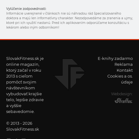
Vylúčenie zodpovednosti:
Informácie uverejnené v článkoch nie sú náhradou rád špecializovaného
doktora a majú len informatívny charakter. Nezodpovedáme za zranenia a ujmy,
ktoré pri ich využití nastanú. Pred ich aplikovaním odporúčame konzultáciu s
lekárom alebo iným odborníkom!
SlovakFitness.sk je
E-knihy zadarmo
online magazín,
Reklama
ktorý začal v roku
Kontakt
2013 s cieľom
Cookies a os.
pomôcť svojim
údaje
návštevníkom
vybudovať krajšie
Webdesign:
telo, lepšie zdravie
a vyššie
sebavedomie.
© 2013 - 2026
SlovakFitness.sk