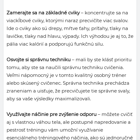
Zamerajte sa na základné cviky
– koncentrujte sa na
viackĺbové cviky, ktorými naraz precvičíte viac svalov.
Ide o cviky ako sú drepy, mŕtve ťahy, príťahy, tlaky na
lavičke, tlaky nad hlavu, výpady. Ich výhodou je aj to, že
pália viac kalórií a podporujú funkčnú silu.
Osvojte si správnu techniku
– mali by ste klásť prioritu
tomu, aby ste sa naučili správnu techniku cvičenia.
Veľmi nápomocný je v tomto kvalitný osobný tréner
alebo skúsený cvičenec. Správna technika prechádza
zraneniam a uisťuje, že precvičujete tie správne svaly,
aby sa vaše výsledky maximalizovali.
Využívajte náčinie pre zvýšenie odporu
– môžete cvičiť
aj s vlastnou váhou tela, ale postupné napredovanie a
pestrosť tréningu vám umožní využívanie
esenciálneho tréningového náčinia, ako sú jednoručné