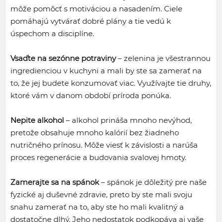
môže pomôcť s motiváciou a nasadením. Ciele
pomáhajú vytvárať dobré plány a tie vedú k
úspechom a disciplíne.
Vsaďte na sezónne potraviny
– zelenina je všestrannou
ingredienciou v kuchyni a mali by ste sa zamerať na
to, že jej budete konzumovať viac. Využívajte tie druhy,
ktoré vám v danom období príroda ponúka.
Nepite alkohol
– alkohol prináša mnoho nevýhod,
pretože obsahuje mnoho kalórií bez žiadneho
nutričného prínosu. Môže viesť k závislosti a narúša
proces regenerácie a budovania svalovej hmoty.
Zamerajte sa na spánok
– spánok je dôležitý pre naše
fyzické aj duševné zdravie, preto by ste mali svoju
snahu zamerať na to, aby ste ho mali kvalitný a
dostatočne dlhý. Jeho nedostatok podkopáva aj vaše