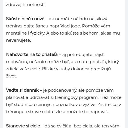
zdravej hmotnosti.
Skúste niečo nové
– ak nemáte náladu na silový
tréning, dajte šancu napríklad joge. Pomôže vám
mentálne i fyzicky. Alebo to skúste s behom, ak sa mu
nevenujete.
Nahovorte na to priateľa
– aj potrebujete nájsť
motiváciu, riešením môže byť, ak máte priateľa, ktorý
zdieľa vaše ciele. Blízke vzťahy dokonca predlžujú
život.
Veďte si denník
– je podceňovaný, ale pomôže vám
plánovať a udržiavať si tréningový program. Tiež môže
byť studnicou cenných poznatkov o výžive. Zistíte, čo v
tréningu i strave robíte zle a môžete to napraviť.
Stanovte si ciele
– dá sa cvičiť aj bez cieľa, ale ten vám