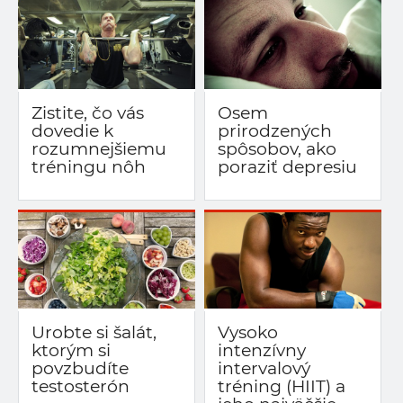
Zistite, čo vás
Osem
dovedie k
prirodzených
rozumnejšiemu
spôsobov, ako
tréningu nôh
poraziť depresiu
Urobte si šalát,
Vysoko
ktorým si
intenzívny
povzbudíte
intervalový
testosterón
tréning (HIIT) a