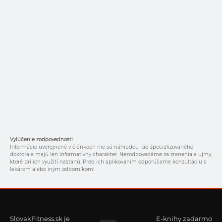
Vylúčenie zodpovednosti:
Informácie uverejnené v článkoch nie sú náhradou rád špecializovaného
doktora a majú len informatívny charakter. Nezodpovedáme za zranenia a ujmy,
ktoré pri ich využití nastanú. Pred ich aplikovaním odporúčame konzultáciu s
lekárom alebo iným odborníkom!
SlovakFitness.sk je
E-knihy zadarmo