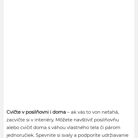
Cvičte v posilňovni i doma
– ak vás to von neťahá,
zacvičte si v interiéry. Môžete navštíviť posilňovňu
alebo cvičiť doma s váhou vlastného tela či párom
jednoručiek. Spevnite si svaly a podporíte udržiavanie