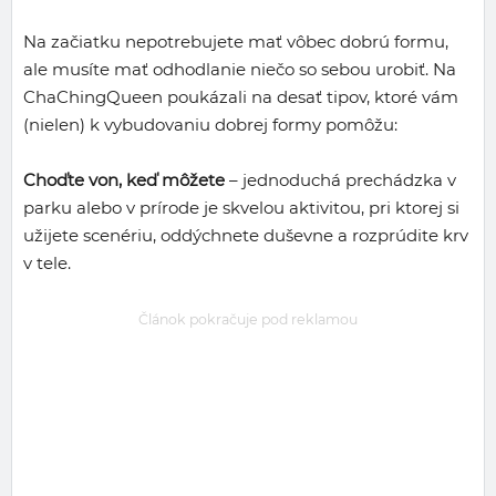
Na začiatku nepotrebujete mať vôbec dobrú formu,
ale musíte mať odhodlanie niečo so sebou urobiť. Na
ChaChingQueen poukázali na desať tipov, ktoré vám
(nielen) k vybudovaniu dobrej formy pomôžu:
Choďte von, keď môžete
– jednoduchá prechádzka v
parku alebo v prírode je skvelou aktivitou, pri ktorej si
užijete scenériu, oddýchnete duševne a rozprúdite krv
v tele.
Článok pokračuje pod reklamou