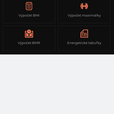
Výpočet BMI
Výpočet maximálky
Výpočet BMR
Energetické tabuľky