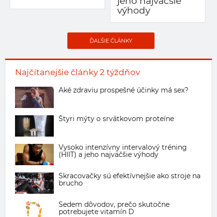
jeho najväčšie
výhody
ĎALŠIE ČLÁNKY
Najčítanejšie články 2 týždňov
Aké zdraviu prospešné účinky má sex?
Štyri mýty o srvátkovom proteíne
Vysoko intenzívny intervalový tréning
(HIIT) a jeho najväčšie výhody
Skracovačky sú efektívnejšie ako stroje na
brucho
Sedem dôvodov, prečo skutočne
potrebujete vitamín D