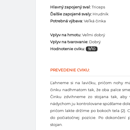
Hlavný zapojený sval:
Triceps
Ďalšie zapojené svaly:
Hrudník
Potrebná výbava:
Veľká činka
Vplyv na hmotu:
Veľmi dobrý
Vplyv na tvarovanie:
Dobrý
Hodnotenie cviku:
9/10
PREVEDENIE CVIKU:
Ľahneme si na lavičku, pričom nohy 
činku nadhmatom tak, že oba palce smeru
Činku zdvihneme zo stojana tak, aby v
nádychom ju kontrolovane spúšťame dole
pričom lakte držíme po bokoch tela (2).
do počiatočnej pozície. Po dokončení
stojan.