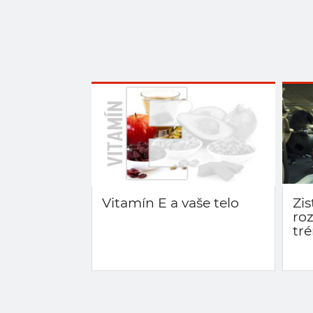
Vitamín E a vaše telo
Zis
ro
tr