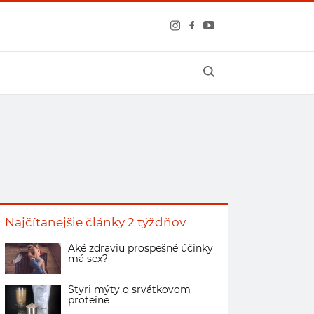
Najčítanejšie články 2 týždňov
Aké zdraviu prospešné účinky
má sex?
Štyri mýty o srvátkovom
proteíne