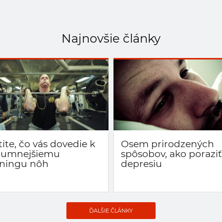
Najnovšie články
tite, čo vás dovedie k
Osem prirodzených
zumnejšiemu
spôsobov, ako poraziť
éningu nôh
depresiu
ĎALŠIE ČLÁNKY