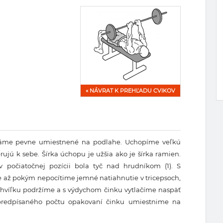
« NÁVRAT K PREHĽADU CVIKOV
máme pevne umiestnené na podlahe. Uchopíme veľkú
jú k sebe. Šírka úchopu je užšia ako je šírka ramien.
 počiatočnej pozícii bola tyč nad hrudníkom (1). S
 až pokým nepocítime jemné natiahnutie v tricepsoch,
 Chvíľku podržíme a s výdychom činku vytlačíme naspäť
 predpísaného počtu opakovaní činku umiestnime na