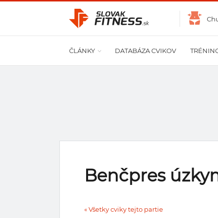
Ch
ČLÁNKY
DATABÁZA CVIKOV
TRÉNIN
Benčpres úzk
« Všetky cviky tejto partie