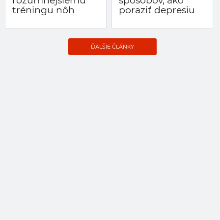
rozumnejšiemu
spôsobov, ako
tréningu nôh
poraziť depresiu
ĎALŠIE ČLÁNKY