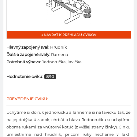
« NÁVRAT K PREHĽADU CVIKOV
Hlavný zapojený sval:
Hrudník
Ďalšie zapojené svaly:
Ramená
Potrebná výbava:
Jednoručka, lavičke
Hodnotenie cviku:
8/10
PREVEDENIE CVIKU:
Uchytíme si do rúk jednoručku a ľahneme si na lavičku tak, že
na jej dotýkajú zadok, chrbát a hlava. Jednoručku si uchytíme
oboma rukami za vnútorný kotúč (z vyššej strany činky). Činku
umiestnime nad hrudník, pričom ruky necháme v lakti