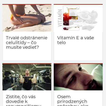
Trvalé odstránenie
Vitamín E a vaše
celulitídy – čo
telo
musíte vedieť?
Zistite, čo vás
Osem
dovedie k
prirodzených