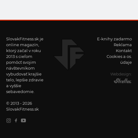
SlovakFitness.sk je
E-knihy zadarmo
online magazín,
Reklama
ktorý začal v roku
Kontakt
2013 s cieľom
Cookies a os.
pomôcť svojim
údaje
návštevníkom
vybudovať krajšie
Webdesign:
telo, lepšie zdravie
a vyššie
sebavedomie.
© 2013 - 2026
SlovakFitness.sk