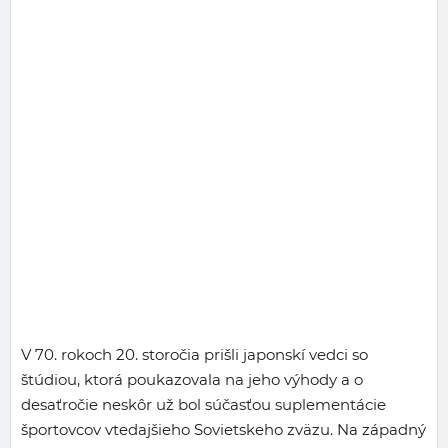
V 70. rokoch 20. storočia prišli japonskí vedci so
štúdiou, ktorá poukazovala na jeho výhody a o
desaťročie neskôr už bol súčasťou suplementácie
športovcov vtedajšieho Sovietskeho zväzu. Na západný