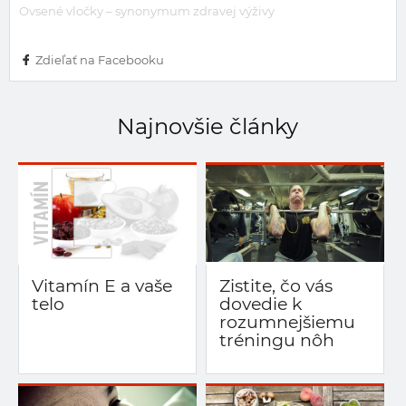
Ovsené vločky – synonymum zdravej výživy
Zdieľať na Facebooku
Najnovšie články
Vitamín E a vaše
Zistite, čo vás
telo
dovedie k
rozumnejšiemu
tréningu nôh