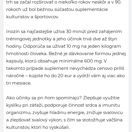
trh sa začal rozširovať o niekoľko rokov neskôr a v 90.
rokoch už bol bežnou súčasťou suplementácie
kulturistov a športovcov.
Inozín sa najčastejšie užíva 30 minút pred zahájením
tréningovej jednotky a jeho účinok trvá dve až štyri
hodiny. Odporúča sa užívať 10 mg na jeden kilogram
hmotnosti človeka. Bežné je dávkovanie formou jednej
kapsuly, ktorú obsahuje minimálne 600 mg. V
takomto prípade suplement nevychádza cenovo príliš
náročne – kúpite ho do 20 eur a vydrží vám aj viac ako
tri mesiace.
Ako účinky sa pri ňom spomínajú? Zlepšuje využitie
kyslíku pri záťaži, podporuje činnosť srdca a imunitu
organizmu, zvyšuje hladinu energie, znižuje svalovicu
a zlepšovať svalový výkon, s čím sa stotožňuje väčšina
kulturistov, ktorí ho vyskúšali.