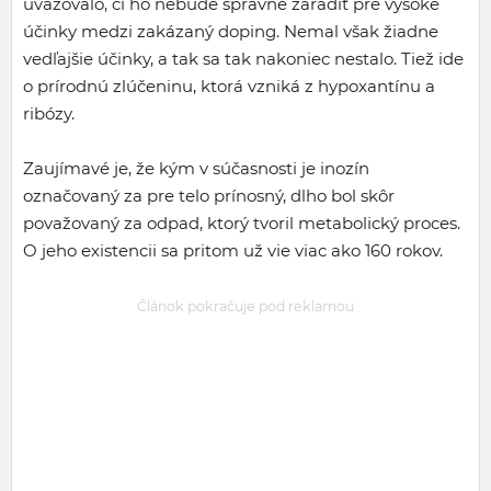
uvažovalo, či ho nebude správne zaradiť pre vysoké
účinky medzi zakázaný doping. Nemal však žiadne
vedľajšie účinky, a tak sa tak nakoniec nestalo. Tiež ide
o prírodnú zlúčeninu, ktorá vzniká z hypoxantínu a
ribózy.
Zaujímavé je, že kým v súčasnosti je inozín
označovaný za pre telo prínosný, dlho bol skôr
považovaný za odpad, ktorý tvoril metabolický proces.
O jeho existencii sa pritom už vie viac ako 160 rokov.
Článok pokračuje pod reklamou