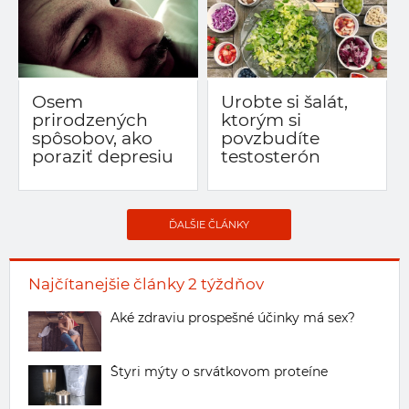
Osem
Urobte si šalát,
prirodzených
ktorým si
spôsobov, ako
povzbudíte
poraziť depresiu
testosterón
ĎALŠIE ČLÁNKY
Najčítanejšie články 2 týždňov
Aké zdraviu prospešné účinky má sex?
Štyri mýty o srvátkovom proteíne