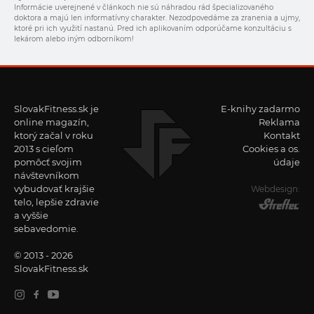
Informácie uverejnené v článkoch nie sú náhradou rád špecializovaného
doktora a majú len informatívny charakter. Nezodpovedáme za zranenia a ujmy,
ktoré pri ich využití nastanú. Pred ich aplikovaním odporúčame konzultáciu s
lekárom alebo iným odborníkom!
SlovakFitness.sk je
E-knihy zadarmo
online magazín,
Reklama
ktorý začal v roku
Kontakt
2013 s cieľom
Cookies a os.
pomôcť svojim
údaje
návštevníkom
vybudovať krajšie
Webdesign:
telo, lepšie zdravie
a vyššie
sebavedomie.
© 2013 - 2026
SlovakFitness.sk