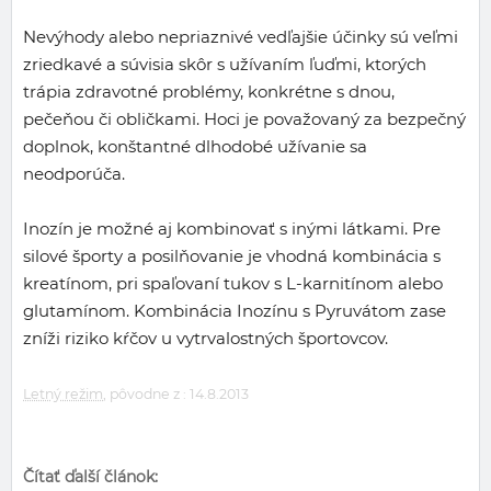
Nevýhody alebo nepriaznivé vedľajšie účinky sú veľmi
zriedkavé a súvisia skôr s užívaním ľuďmi, ktorých
trápia zdravotné problémy, konkrétne s dnou,
pečeňou či obličkami. Hoci je považovaný za bezpečný
doplnok, konštantné dlhodobé užívanie sa
neodporúča.
Inozín je možné aj kombinovať s inými látkami. Pre
silové športy a posilňovanie je vhodná kombinácia s
kreatínom, pri spaľovaní tukov s L-karnitínom alebo
glutamínom. Kombinácia Inozínu s Pyruvátom zase
zníži riziko kŕčov u vytrvalostných športovcov.
Letný režim
, pôvodne z : 14.8.2013
Čítať ďalší článok: