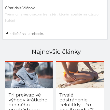
Čítať ďalší článok:
Tréning na veslovacom trenažéri, ktorým spálite množstvo
kalórií
Zdieľať na Facebooku
Najnovšie články
Tri prekvapivé
Trvalé
výhody krátkeho
odstránenie
denného
celulitídy – čo
prechádzania
musíte vedieť?