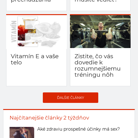
Vitamín E a vaše
Zistite, čo vás
telo
dovedie k
rozumnejšiemu
tréningu nôh
ĎALŠIE ČLÁNKY
Najčítanejšie články 2 týždňov
Aké zdraviu prospešné účinky má sex?