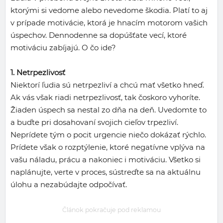
ktorými si vedome alebo nevedome škodia. Platí to aj
v prípade motivácie, ktorá je hnacím motorom vašich
úspechov. Dennodenne sa dopúšťate vecí, ktoré
motiváciu zabíjajú. O čo ide?
1. Netrpezlivosť
Niektorí ľudia sú netrpezliví a chcú mať všetko hneď.
Ak vás však riadi netrpezlivosť, tak čoskoro vyhoríte.
Žiaden úspech sa nestal zo dňa na deň. Uvedomte to
a buďte pri dosahovaní svojich cieľov trpezliví.
Neprídete tým o pocit urgencie niečo dokázať rýchlo.
Prídete však o rozptýlenie, ktoré negatívne vplýva na
vašu náladu, prácu a nakoniec i motiváciu. Všetko si
naplánujte, verte v proces, sústreďte sa na aktuálnu
úlohu a nezabúdajte odpočívať.
Článok pokračuje pod reklamou