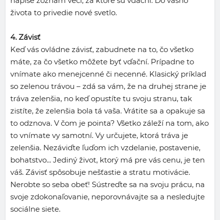
napíše zoznam vecí, za ktoré sú vďační. Do vášho
života to privedie nové svetlo.
4. Závisť
Keď vás ovládne závisť, zabudnete na to, čo všetko
máte, za čo všetko môžete byť vďační. Prípadne to
vnímate ako menejcenné či necenné. Klasický príklad
so zelenou trávou – zdá sa vám, že na druhej strane je
tráva zelenšia, no keď opustíte tu svoju stranu, tak
zistíte, že zelenšia bola tá vaša. Vrátite sa a opakuje sa
to odznova. V čom je pointa? Všetko záleží na tom, ako
to vnímate vy samotní. Vy určujete, ktorá tráva je
zelenšia. Nezáviďte ľuďom ich vzdelanie, postavenie,
bohatstvo... Jediný život, ktorý má pre vás cenu, je ten
váš. Závisť spôsobuje nešťastie a stratu motivácie.
Nerobte so seba obeť! Sústreďte sa na svoju prácu, na
svoje zdokonaľovanie, neporovnávajte sa a nesledujte
sociálne siete.