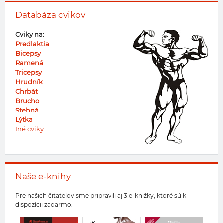
Databáza cvikov
Cviky na:
Predlaktia
Bicepsy
Ramená
Tricepsy
Hrudník
Chrbát
Brucho
Stehná
Lýtka
Iné cviky
Naše e-knihy
Pre našich čitateľov sme pripravili aj 3 e-knižky, ktoré sú k
dispozícii zadarmo: