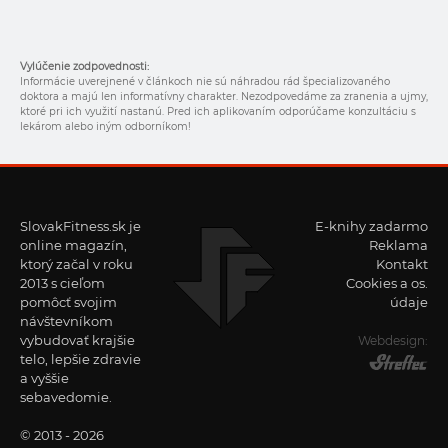
Vylúčenie zodpovednosti:
Informácie uverejnené v článkoch nie sú náhradou rád špecializovaného
doktora a majú len informatívny charakter. Nezodpovedáme za zranenia a ujmy,
ktoré pri ich využití nastanú. Pred ich aplikovaním odporúčame konzultáciu s
lekárom alebo iným odborníkom!
SlovakFitness.sk je
E-knihy zadarmo
online magazín,
Reklama
ktorý začal v roku
Kontakt
2013 s cieľom
Cookies a os.
pomôcť svojim
údaje
návštevníkom
vybudovať krajšie
Webdesign:
telo, lepšie zdravie
a vyššie
sebavedomie.
© 2013 - 2026