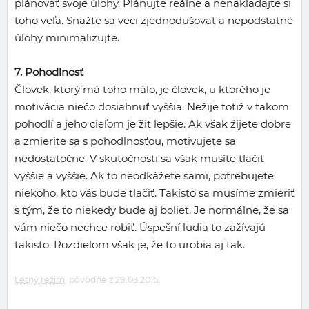
plánovať svoje úlohy. Plánujte reálne a nenakladajte si
toho veľa. Snažte sa veci zjednodušovať a nepodstatné
úlohy minimalizujte.
7. Pohodlnosť
Človek, ktorý má toho málo, je človek, u ktorého je
motivácia niečo dosiahnuť vyššia. Nežije totiž v takom
pohodlí a jeho cieľom je žiť lepšie. Ak však žijete dobre
a zmierite sa s pohodlnosťou, motivujete sa
nedostatočne. V skutočnosti sa však musíte tlačiť
vyššie a vyššie. Ak to neodkážete sami, potrebujete
niekoho, kto vás bude tlačiť. Takisto sa musíme zmieriť
s tým, že to niekedy bude aj bolieť. Je normálne, že sa
vám niečo nechce robiť. Úspešní ľudia to zažívajú
takisto. Rozdielom však je, že to urobia aj tak.
Letný režim
, pôvodne z 29.03.2015.