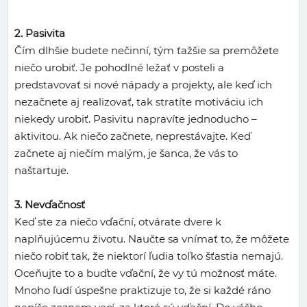
2. Pasivita
Čím dlhšie budete nečinní, tým ťažšie sa premôžete
niečo urobiť. Je pohodlné ležať v posteli a
predstavovať si nové nápady a projekty, ale keď ich
nezačnete aj realizovať, tak stratíte motiváciu ich
niekedy urobiť. Pasivitu napravíte jednoducho –
aktivitou. Ak niečo začnete, neprestávajte. Keď
začnete aj niečím malým, je šanca, že vás to
naštartuje.
3. Nevďačnosť
Keď ste za niečo vďační, otvárate dvere k
naplňujúcemu životu. Naučte sa vnímať to, že môžete
niečo robiť tak, že niektorí ľudia toľko šťastia nemajú.
Oceňujte to a buďte vďační, že vy tú možnosť máte.
Mnoho ľudí úspešne praktizuje to, že si každé ráno