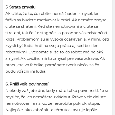
5. Strata zmyslu
Ak cítite, že to, čo robíte, nemá žiaden zmysel, len
ťažko sa budete motivovať k práci. Ak nemáte zmysel,
cítite sa stratení. Keď ste nemotivovaní a cítite sa
stratení, tak čelíte stagnácii a posadne vás existenčná
kríza. Problémom sú aj vysoké očakávania. V minulosti
zvykli byť ľudia hrdí na svoju prácu aj keď boli len
robotníkmi. Uvedomte si, že to, čo robíte má nejaký
zmysel. Ak cvičíte, má to zmysel pre vaše zdravie. Ak
pracujete vo fabrike, pomáhate tvoriť niečo, za čo
budú vďační iní ľudia.
6. Príliš veľa povinností
Niekedy zažijete dni, kedy máte toľko povinností, že si
myslíte, že ich nemôžete zvládnuť. Práve v tie dni ste
nemotivovaní a riziko, že neurobíte pokrok, stúpa.
Najlepšie, ako zabrániť takémuto stavu, je lepšie