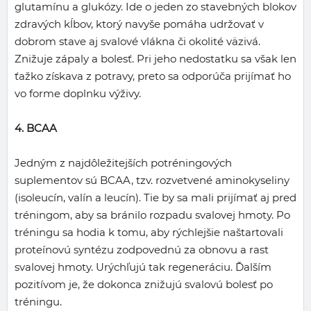
glutamínu a glukózy. Ide o jeden zo stavebných blokov
zdravých kĺbov, ktorý navyše pomáha udržovať v
dobrom stave aj svalové vlákna či okolité väzivá.
Znižuje zápaly a bolesť. Pri jeho nedostatku sa však len
ťažko získava z potravy, preto sa odporúča prijímať ho
vo forme doplnku výživy.
4. BCAA
Jedným z najdôležitejších potréningových
suplementov sú BCAA, tzv. rozvetvené aminokyseliny
(isoleucín, valín a leucín). Tie by sa mali prijímať aj pred
tréningom, aby sa bránilo rozpadu svalovej hmoty. Po
tréningu sa hodia k tomu, aby rýchlejšie naštartovali
proteínovú syntézu zodpovednú za obnovu a rast
svalovej hmoty. Urýchľujú tak regeneráciu. Ďalším
pozitívom je, že dokonca znižujú svalovú bolesť po
tréningu.