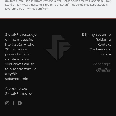
doktora a majú len informatívny charakter. Nezodpovedáme za zranenia a ujmy,
ktoré pri ich využití nastanú. Pred ich aplikovaním odporúčame konzultáciu s
lekárom alebo iným odborníkom!
SlovakFitness.sk je
E-knihy zadarmo
online magazín,
Reklama
ktorý začal v roku
Kontakt
2013 s cieľom
Cookies a os.
pomôcť svojim
údaje
návštevníkom
vybudovať krajšie
Webdesign:
telo, lepšie zdravie
a vyššie
sebavedomie.
© 2013 - 2026
SlovakFitness.sk