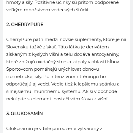
hmoty a sily. Pozitívne účinky sú pritom podporené
veľkým množstvom vedeckých štúdií.
2. CHERRYPURE
CherryPure patrí medzi novšie suplementy, ktoré je na
Slovensku ťažké získať. Táto látka je derivátom
získaným z kyslých višní a telu dodáva antocyaníny,
ktoré znižujú oxidačný stres a zápaly v oblastí kĺbov.
Športovcom pomáhajú urýchľovať obnovu
izometrickej sily. Po intenzívnom tréningu ho
odporúčajú aj vedci. Vedie tiež k lepšiemu spánku a
silnejšiemu imunitnému systému. Ak si v obchode
nekúpite suplement, postačí vám šťava z višní.
3. GLUKOSAMÍN
Glukosamín je v tele prirodzene vytváraný z