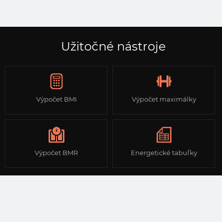
Užitočné nástroje
Výpočet BMI
Výpočet maximálky
Výpočet BMR
Energetické tabuľky