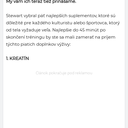
My vám ich teraz tiež prinášame.
Stewart vybral päť najlepších suplementov, ktoré sú
dôležité pre každého kulturistu alebo športovca, ktorý
od tela vyžaduje veľa. Najlepšie do 45 minút po
skončení tréningu by ste sa mali zamerať na príjem
týchto piatich doplnkov výživy:
1. KREATÍN
Článok pokračuje pod reklamou