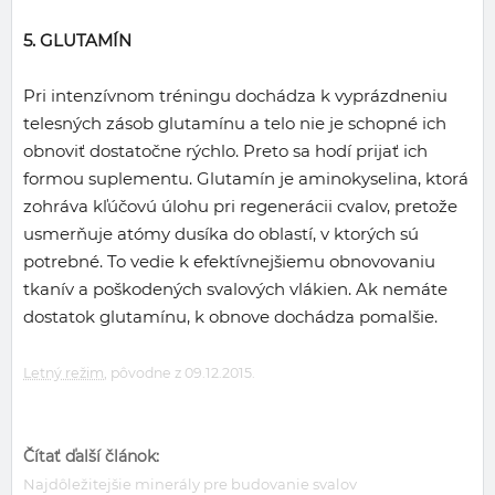
5. GLUTAMÍN
Pri intenzívnom tréningu dochádza k vyprázdneniu
telesných zásob glutamínu a telo nie je schopné ich
obnoviť dostatočne rýchlo. Preto sa hodí prijať ich
formou suplementu. Glutamín je aminokyselina, ktorá
zohráva kľúčovú úlohu pri regenerácii cvalov, pretože
usmerňuje atómy dusíka do oblastí, v ktorých sú
potrebné. To vedie k efektívnejšiemu obnovovaniu
tkanív a poškodených svalových vlákien. Ak nemáte
dostatok glutamínu, k obnove dochádza pomalšie.
Letný režim
, pôvodne z 09.12.2015.
Čítať ďalší článok:
Najdôležitejšie minerály pre budovanie svalov