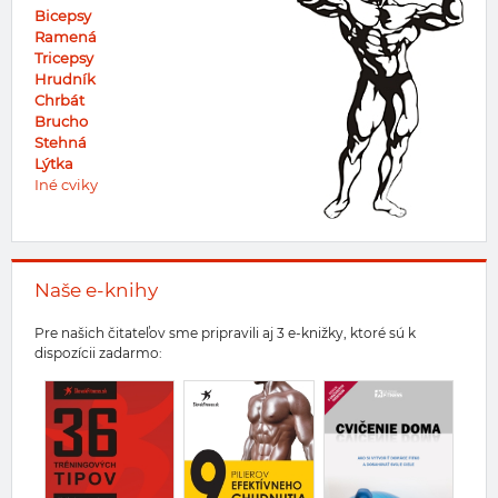
Bicepsy
Ramená
Tricepsy
Hrudník
Chrbát
Brucho
Stehná
Lýtka
Iné cviky
Naše e-knihy
Pre našich čitateľov sme pripravili aj 3 e-knižky, ktoré sú k
dispozícii zadarmo: