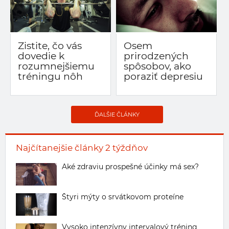
Zistite, čo vás
Osem
dovedie k
prirodzených
rozumnejšiemu
spôsobov, ako
tréningu nôh
poraziť depresiu
ĎALŠIE ČLÁNKY
Najčítanejšie články 2 týždňov
Aké zdraviu prospešné účinky má sex?
Štyri mýty o srvátkovom proteíne
Vysoko intenzívny intervalový tréning