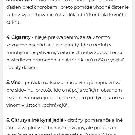
ďasien pred chorobami, preto pomôže vhodné čistenie
zubov, vyplachovanie úst a dôkladná kontrola krvného
cukru.
4. Cigarety
- nie je prekvapením, že sa v tomto
zozname nachádzajú aj cigarety. Ide o neduh s
mnohými negatívami, vrátane žltnutia zubov. Tie sú
následkom hromadenia baktérií, ktorú môžu vyvolať
zápaly ďasien.
5. Víno
- pravidelná konzumácia vína je nepriaznivá
pre sklovinu, pretože ide o nápoj s veľkým obsahom
kyselín. Samozrejme, najhoršie je to pre tých, ktorí sa
vínom v ústach „pohrávajú“.
6. Citrusy a iné kyslé jedlá
- citróny, pomaranče a iné
citrusové plody sú bohaté na živiny, ale pre obsah