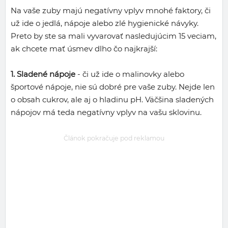
Na vaše zuby majú negatívny vplyv mnohé faktory, či
už ide o jedlá, nápoje alebo zlé hygienické návyky.
Preto by ste sa mali vyvarovať nasledujúcim 15 veciam,
ak chcete mať úsmev dlho čo najkrajší:
1. Sladené nápoje
- či už ide o malinovky alebo
športové nápoje, nie sú dobré pre vaše zuby. Nejde len
o obsah cukrov, ale aj o hladinu pH. Väčšina sladených
nápojov má teda negatívny vplyv na vašu sklovinu.
Článok pokračuje pod reklamou