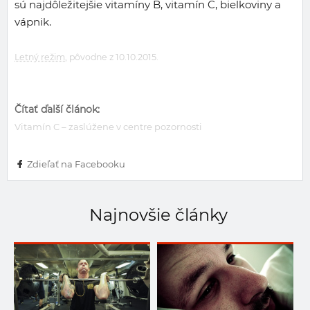
sú najdôležitejšie vitamíny B, vitamín C, bielkoviny a
vápnik.
Letný režim
, pôvodne z 10.10.2015.
Čítať ďalší článok:
Vitamín C – zaslúžene v centre pozornosti
Zdieľať na Facebooku
Najnovšie články