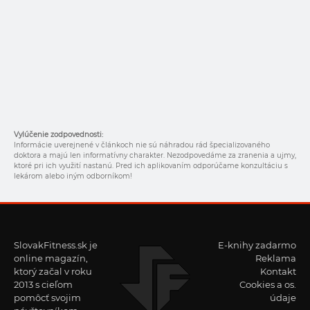
Vylúčenie zodpovednosti:
Informácie uverejnené v článkoch nie sú náhradou rád špecializovaného
doktora a majú len informatívny charakter. Nezodpovedáme za zranenia a ujmy,
ktoré pri ich využití nastanú. Pred ich aplikovaním odporúčame konzultáciu s
lekárom alebo iným odborníkom!
SlovakFitness.sk je
E-knihy zadarmo
online magazín,
Reklama
ktorý začal v roku
Kontakt
2013 s cieľom
Cookies a os.
pomôcť svojim
údaje