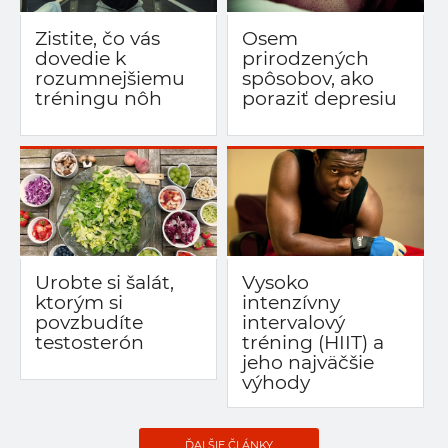
Zistite, čo vás
Osem
dovedie k
prirodzených
rozumnejšiemu
spôsobov, ako
tréningu nôh
poraziť depresiu
Urobte si šalát,
Vysoko
ktorým si
intenzívny
povzbudíte
intervalový
testosterón
tréning (HIIT) a
jeho najväčšie
výhody
ĎALŠIE ČLÁNKY