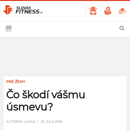
PRE ŽENY
Čo škodí vášmu
úsmevu?
AUTORKA:
LUCKA
/ 25. JÚLA 2026