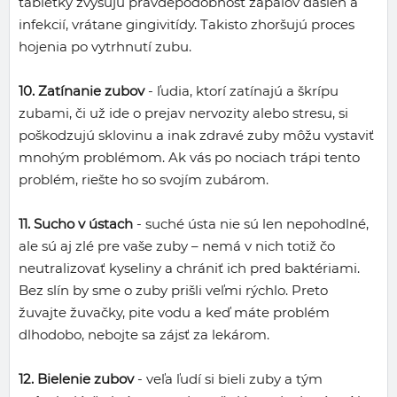
tabletky zvyšujú pravdepodobnosť zápalov ďasien a
infekcií, vrátane gingivitídy. Takisto zhoršujú proces
hojenia po vytrhnutí zubu.
10. Zatínanie zubov
- ľudia, ktorí zatínajú a škrípu
zubami, či už ide o prejav nervozity alebo stresu, si
poškodzujú sklovinu a inak zdravé zuby môžu vystaviť
mnohým problémom. Ak vás po nociach trápi tento
problém, riešte ho so svojím zubárom.
11. Sucho v ústach
- suché ústa nie sú len nepohodlné,
ale sú aj zlé pre vaše zuby – nemá v nich totiž čo
neutralizovať kyseliny a chrániť ich pred baktériami.
Bez slín by sme o zuby prišli veľmi rýchlo. Preto
žuvajte žuvačky, pite vodu a keď máte problém
dlhodobo, nebojte sa zájsť za lekárom.
12. Bielenie zubov
- veľa ľudí si bieli zuby a tým