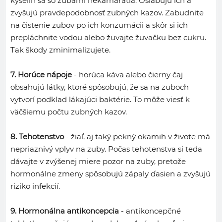
kyselín sa so zubami nekamarátia. Oslabujú ich a
zvyšujú pravdepodobnosť zubných kazov. Zabudnite
na čistenie zubov po ich konzumácii a skôr si ich
prepláchnite vodou alebo žuvajte žuvačku bez cukru.
Tak škody zminimalizujete.
7. Horúce nápoje
- horúca káva alebo čierny čaj
obsahujú látky, ktoré spôsobujú, že sa na zuboch
vytvorí podklad lákajúci baktérie. To môže viesť k
väčšiemu počtu zubných kazov.
8. Tehotenstvo
- žiaľ, aj taký pekný okamih v živote má
nepriaznivý vplyv na zuby. Počas tehotenstva si teda
dávajte v zvýšenej miere pozor na zuby, pretože
hormonálne zmeny spôsobujú zápaly ďasien a zvyšujú
riziko infekcií.
9. Hormonálna antikoncepcia
- antikoncepčné