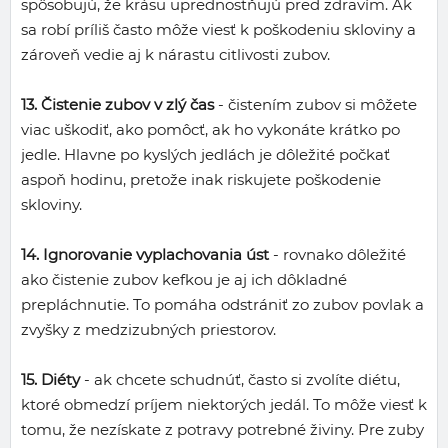
spôsobujú, že krásu uprednostňujú pred zdravím. Ak
sa robí príliš často môže viesť k poškodeniu skloviny a
zároveň vedie aj k nárastu citlivosti zubov.
13. Čistenie zubov v zlý čas
- čistením zubov si môžete
viac uškodiť, ako pomôcť, ak ho vykonáte krátko po
jedle. Hlavne po kyslých jedlách je dôležité počkať
aspoň hodinu, pretože inak riskujete poškodenie
skloviny.
14. Ignorovanie vyplachovania úst
- rovnako dôležité
ako čistenie zubov kefkou je aj ich dôkladné
prepláchnutie. To pomáha odstrániť zo zubov povlak a
zvyšky z medzizubných priestorov.
15. Diéty
- ak chcete schudnúť, často si zvolíte diétu,
ktoré obmedzí príjem niektorých jedál. To môže viesť k
tomu, že nezískate z potravy potrebné živiny. Pre zuby