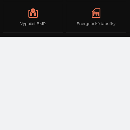
Výpočet BMR
Energetické tabuľky