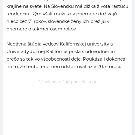
krajine na svete. Na Slovensku má dĺžka života rastúcu
tendenciu. Kým však muži sa v priemere dožívajú
niečo cez 71 rokov, slovenské ženy ich prežijú v
priemere o takmer osem rokov.
Nedávna štúdia vedcov Kalifornskej univerzity a
Univerzity Južnej Kalifornie prišla s odôvodnením,
prečo sa tak vo všeobecnosti deje. Poukázali dokonca
na to, že tento fenomén odštartoval až v 20. storočí.
Článok pokračuje pod reklamou