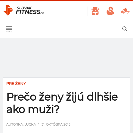
PRE ŽENY
Prečo ženy žijú dlhšie
ako muži?
AUTORKA:
LUCKA
/ 31. OKTÓBRA 2015