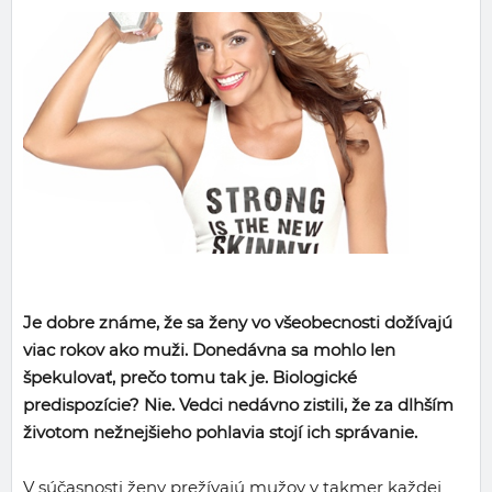
Je dobre známe, že sa ženy vo všeobecnosti dožívajú
viac rokov ako muži. Donedávna sa mohlo len
špekulovať, prečo tomu tak je. Biologické
predispozície? Nie. Vedci nedávno zistili, že za dlhším
životom nežnejšieho pohlavia stojí ich správanie.
V súčasnosti ženy prežívajú mužov v takmer každej