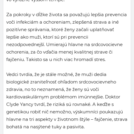
Za pokroky v dĺžke života sa považujú lepšia prevencia
voči infekciám a ochoreniam, zlepšená strava a iné
pozitívne správania, ktoré ženy začali uplatňovať
lepšie ako muži, ktorí sú pri prevencii
nezodpovednejší. Umierajú hlavne na srdcovocievne
ochorenia, za čo vďačia menej kvalitnej strave či
fajčeniu. Takisto sa u nich viac hromadí stres.
Vedci tvrdia, že je stále možné, že muži dedia
biologické zraniteľnosť ohľadom srdcovocievneho
zdravia, no to neznamená, že ženy sú voči
kardiovaskulárnym problémom imúnnejšie. Doktor
Clyde Yancy tvrdí, že riziká sú rovnaké. A keďže s
genetikou robiť nič nemožno, výskumníci poukazujú
hlavne na tri aspekty v životnom štýle – fajčenie, strava
bohatá na nasýtené tuky a pasivita.