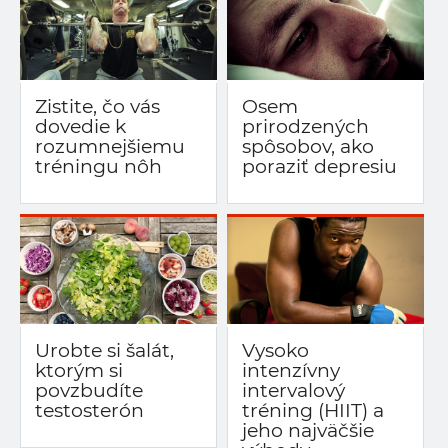
Zistite, čo vás
Osem
dovedie k
prirodzených
rozumnejšiemu
spôsobov, ako
tréningu nôh
poraziť depresiu
Urobte si šalát,
Vysoko
ktorým si
intenzívny
povzbudíte
intervalový
testosterón
tréning (HIIT) a
jeho najväčšie