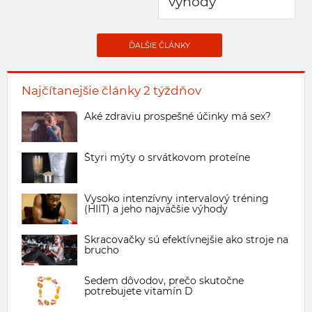
výhody
ĎALŠIE ČLÁNKY
Najčítanejšie články 2 týždňov
Aké zdraviu prospešné účinky má sex?
Štyri mýty o srvátkovom proteíne
Vysoko intenzívny intervalový tréning
(HIIT) a jeho najväčšie výhody
Skracovačky sú efektívnejšie ako stroje na
brucho
Sedem dôvodov, prečo skutočne
potrebujete vitamín D