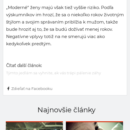
„Moderné“ ženy majú však tiež vyššie riziko. Podľa
výskumníkov im hrozí, že sa o niekoľko rokov životným
štýlom a svojim správaním priblížia k mužom, takže
bude hroziť aj to, že sa budú dožívať menej rokov.
Negatívne vplyvy totiž na ne smerujú viac ako
kedykoľvek predtým.
Čítať ďalší článok:
Týmto jedlám sa vyhnite, ak vás trápi pálenie záhy
Zdieľať na Facebooku
Najnovšie články