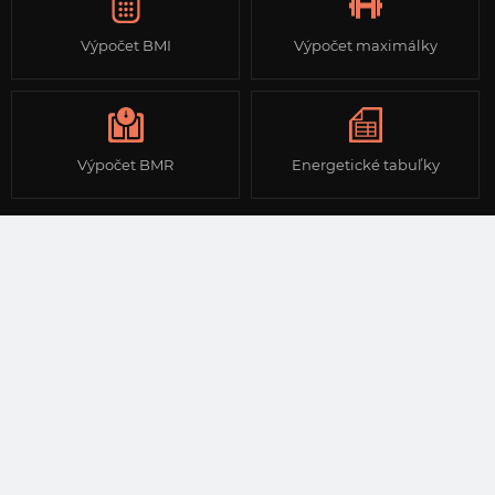
Výpočet BMI
Výpočet maximálky
Výpočet BMR
Energetické tabuľky