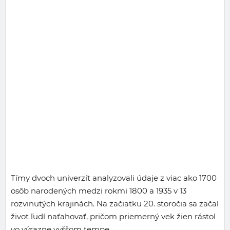
Tímy dvoch univerzít analyzovali údaje z viac ako 1700
osôb narodených medzi rokmi 1800 a 1935 v 13
rozvinutých krajinách. Na začiatku 20. storočia sa začal
život ľudí naťahovať, pričom priemerný vek žien rástol
vo výrazne vyššom tempe.