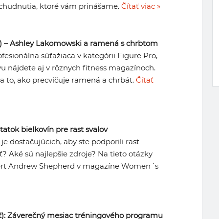
y chudnutia, ktoré vám prinášame.
Čítať viac »
sť) – Ashley Lakomowski a ramená s chrbtom
esionálna súťažiaca v kategórii Figure Pro,
vu nájdete aj v rôznych fitness magazínoch.
a to, ako precvičuje ramená a chrbát.
Čítať
atok bielkovín pre rast svalov
n je dostačujúcich, aby ste podporili rast
ať? Aké sú najlepšie zdroje? Na tieto otázky
xpert Andrew Shepherd v magazíne Women´s
asť): Záverečný mesiac tréningového programu