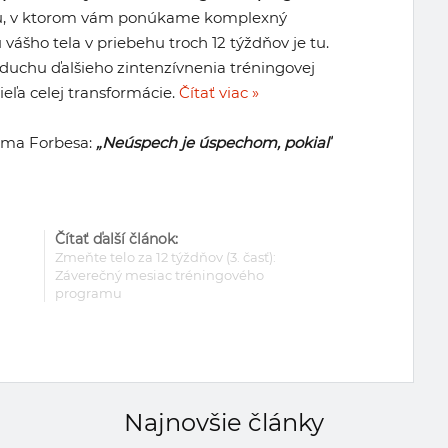
álu, v ktorom vám ponúkame komplexný
šho tela v priebehu troch 12 týždňov je tu.
 duchu ďalšieho zintenzívnenia tréningovej
ieľa celej transformácie.
Čítať viac »
olma Forbesa:
„Neúspech je úspechom, pokiaľ
Čítať ďalší článok:
Zmeňte telo za 12 týždňov (3. časť):
Záverečný mesiac tréningového
programu
Najnovšie články