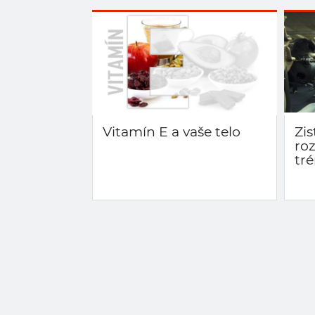
Vitamín E a vaše telo
Zis
ro
tr