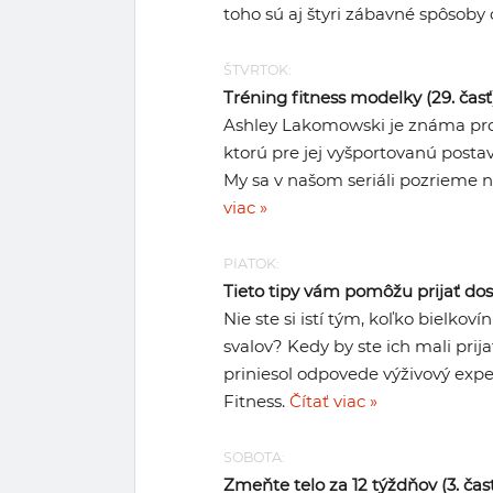
toho sú aj štyri zábavné spôsob
ŠTVRTOK:
Tréning fitness modelky (29. ča
Ashley Lakomowski je známa prof
ktorú pre jej vyšportovanú posta
My sa v našom seriáli pozrieme n
viac »
PIATOK:
Tieto tipy vám pomôžu prijať dost
Nie ste si istí tým, koľko bielkoví
svalov? Kedy by ste ich mali prij
priniesol odpovede výživový e
Fitness.
Čítať viac »
SOBOTA:
Zmeňte telo za 12 týždňov (3. č