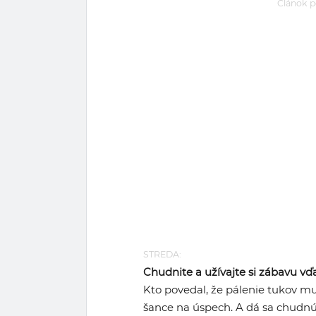
Článok p
STREDA:
Chudnite a užívajte si zábavu v
Kto povedal, že pálenie tukov mus
šance na úspech. A dá sa chudnú