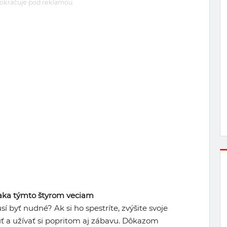
okračuje pod reklamou
ďaka týmto štyrom veciam
í byť nudné? Ak si ho spestríte, zvýšite svoje
ť a užívať si popritom aj zábavu. Dôkazom