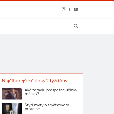
Najčítanejšie články 2 týždňov
Aké zdraviu prospešné účinky
má sex?
Štyri mýty o srvátkovom
proteíne