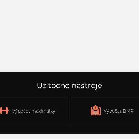
Užitočné nástroje
Výpočet maximálky
Výpočet BMR