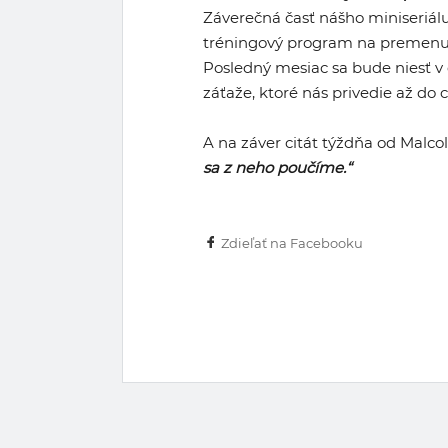
Záverečná časť nášho miniseri
tréningový program na premenu vá
Posledný mesiac sa bude niesť v
záťaže, ktoré nás privedie až do c
A na záver citát týždňa od Malc
sa z neho poučíme.“
Zdieľať na Facebooku