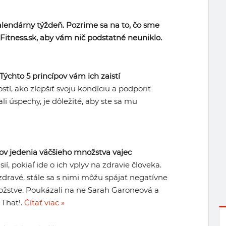
alendárny týždeň. Pozrime sa na to, čo sme
Fitness.sk, aby vám nič podstatné neuniklo.
ýchto 5 princípov vám ich zaistí
tí, ako zlepšiť svoju kondíciu a podporiť
i úspechy, je dôležité, aby ste sa mu
ov jedenia väčšieho množstva vajec
í, pokiaľ ide o ich vplyv na zdravie človeka.
zdravé, stále sa s nimi môžu spájať negatívne
nožstve. Poukázali na ne Sarah Garoneová a
 That!.
Čítať viac »