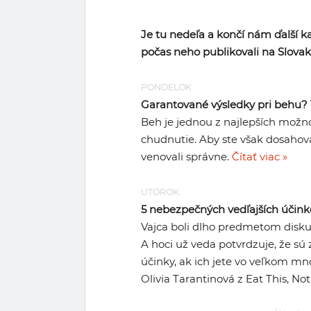
Je tu nedeľa a končí nám ďalší k
počas neho publikovali na Slovak
PONDELOK:
Garantované výsledky pri behu? T
Beh je jednou z najlepších možnos
chudnutie. Aby ste však dosahoval
venovali správne.
Čítať viac »
UTOROK:
5 nebezpečných vedľajších účink
Vajca boli dlho predmetom diskusi
A hoci už veda potvrdzuje, že sú 
účinky, ak ich jete vo veľkom m
Olivia Tarantinová z Eat This, Not